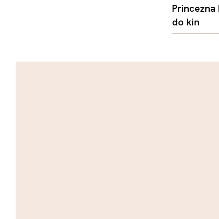
Princezna
do kin