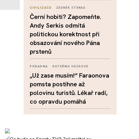
CIVILIZACE
ZDENĚK STRNAD
Černí hobiti? Zapomeňte.
Andy Serkis odmítá
politickou korektnost při
obsazování nového Pána
prstenů
PORADNA
KATEŘINA HÁJKOVÁ
„Už zase musím!“ Faraonova
pomsta postihne až
polovinu turistů. Lékař radí,
co opravdu pomáhá