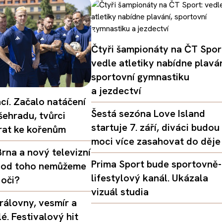
Čtyři šampionáty na ČT Spor
vedle atletiky nabídne plaván
sportovní gymnastiku
a jezdectví
ací. Začalo natáčení
Šestá sezóna Love Island
šehradu, tvůrci
startuje 7. září, diváci budou
vrat ke kořenům
moci více zasahovat do děje
rna a nový televizní
Prima Sport bude sportovně-
oč od toho nemůžeme
lifestylový kanál. Ukázala
 oči?
vizuál studia
rálovny, vesmír a
é. Festivalový hit