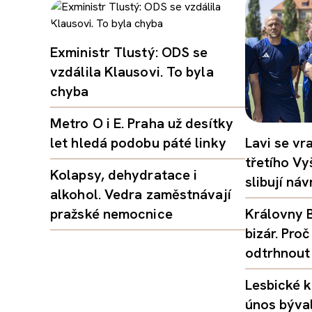
Exministr Tlustý: ODS se
vzdálila Klausovi. To byla
chyba
Metro O i E. Praha už desítky
let hledá podobu páté linky
Lavi se vr
třetího Vy
Kolapsy, dehydratace i
slibují ná
alkohol. Vedra zaměstnávají
pražské nemocnice
Královny B
bizár. Pr
odtrhnout
Lesbické k
únos býval