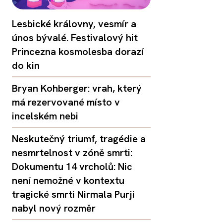
Lesbické královny, vesmír a
únos bývalé. Festivalový hit
Princezna kosmolesba dorazí
do kin
Bryan Kohberger: vrah, který
má rezervované místo v
incelském nebi
Neskutečný triumf, tragédie a
nesmrtelnost v zóně smrti:
Dokumentu 14 vrcholů: Nic
není nemožné v kontextu
tragické smrti Nirmala Purji
nabyl nový rozměr