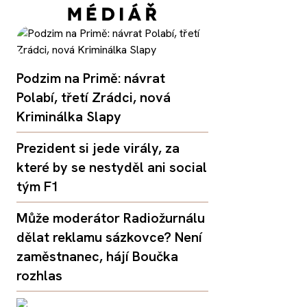
Podzim na Primě: návrat
Polabí, třetí Zrádci, nová
Kriminálka Slapy
Prezident si jede virály, za
které by se nestyděl ani social
tým F1
Může moderátor Radiožurnálu
dělat reklamu sázkovce? Není
zaměstnanec, hájí Boučka
rozhlas