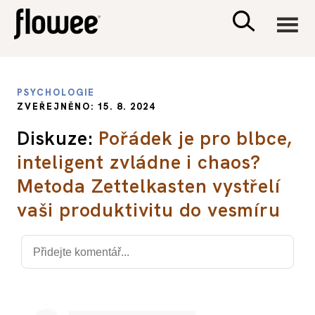
CIVILIZACE
PSYCHOLOGIE
ZVEŘEJNĚNO: 15. 8. 2024
ZDRAVÍ
Diskuze:
Pořádek je pro blbce,
inteligent zvládne i chaos?
PSYCHOLOGIE
Metoda Zettelkasten vystřelí
RODINA A DĚTI
vaši produktivitu do vesmíru
SEX A VZTAHY
PORADNA