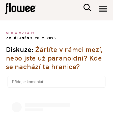
CIVILIZACE
SEX A VZTAHY
ZVEŘEJNĚNO: 20. 2. 2023
ZDRAVÍ
Diskuze:
Žárlíte v rámci mezí,
nebo jste už paranoidní? Kde
PSYCHOLOGIE
se nachází ta hranice?
RODINA A DĚTI
SEX A VZTAHY
PORADNA