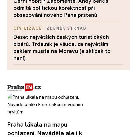
Černí hobiti? Zapomeňte. Andy Serkis
odmítá politickou korektnost při
obsazování nového Pána prstenů
CIVILIZACE
ZDENĚK STRNAD
Deset největších českých turistických
bizárů. Trdelník je všude, za největším
peklem musíte na Moravu (a sklípek to
není)
Praha lákala na mapu
ochlazení. Naváděla ale i k