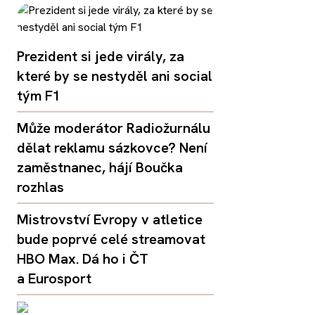
Prezident si jede virály, za
které by se nestyděl ani social
tým F1
Může moderátor Radiožurnálu
dělat reklamu sázkovce? Není
zaměstnanec, hájí Boučka
rozhlas
Mistrovství Evropy v atletice
bude poprvé celé streamovat
HBO Max. Dá ho i ČT
a Eurosport