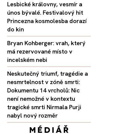
Lesbické královny, vesmír a
únos bývalé. Festivalový hit
Princezna kosmolesba dorazí
do kin
Bryan Kohberger: vrah, který
má rezervované místo v
incelském nebi
Neskutečný triumf, tragédie a
nesmrtelnost v zóně smrti:
Dokumentu 14 vrcholů: Nic
není nemožné v kontextu
tragické smrti Nirmala Purji
nabyl nový rozměr