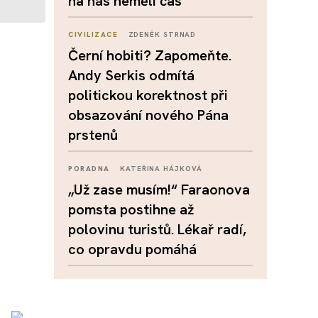
na nás neměli čas
CIVILIZACE
ZDENĚK STRNAD
Černí hobiti? Zapomeňte.
Andy Serkis odmítá
politickou korektnost při
obsazování nového Pána
prstenů
PORADNA
KATEŘINA HÁJKOVÁ
„Už zase musím!“ Faraonova
pomsta postihne až
polovinu turistů. Lékař radí,
co opravdu pomáhá