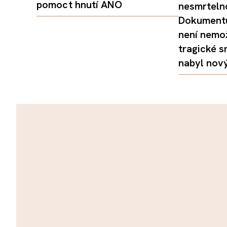
pomoct hnutí ANO
nesmrtelno
Dokumentu
není nemo
tragické s
nabyl nov