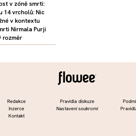
st v zóně smrti:
 14 vrcholů: Nic
žné v kontextu
mrti Nirmala Purji
ý rozměr
Redakce
Pravidla diskuze
Podmín
Inzerce
Nastavení soukromí
Pravidl
Kontakt