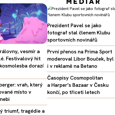
Prezident Pavel se jako
fotograf stal členem Klubu
sportovních novinářů
rálovny, vesmír a
První přenos na Prima Sport
é. Festivalový hit
moderoval Libor Bouček, byl
 kosmolesba dorazí
i v reklamě na Betano
Časopisy Cosmopolitan
erger: vrah, který
a Harper’s Bazaar v Česku
ované místo v
končí, po třiceti letech
nebi
 triumf, tragédie a