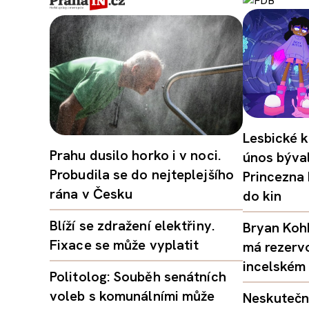
Lesbické k
Prahu dusilo horko i v noci.
únos býval
Probudila se do nejteplejšího
Princezna
rána v Česku
do kin
Blíží se zdražení elektřiny.
Bryan Kohb
Fixace se může vyplatit
má rezerv
incelském 
Politolog: Souběh senátních
voleb s komunálními může
Neskutečný