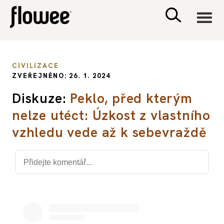
CIVILIZACE
CIVILIZACE
ZVEŘEJNĚNO: 26. 1. 2024
ZDRAVÍ
Diskuze:
Peklo, před kterým
nelze utéct: Úzkost z vlastního
PSYCHOLOGIE
vzhledu vede až k sebevraždě
RODINA A DĚTI
SEX A VZTAHY
PORADNA