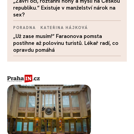
„Zavři oči, roztáhni nohy a mysli na Českou
republiku.“ Existuje v manželství nárok na
sex?
PORADNA
KATEŘINA HÁJKOVÁ
„Už zase musím!“ Faraonova pomsta
postihne až polovinu turistů. Lékař radí, co
opravdu pomáhá