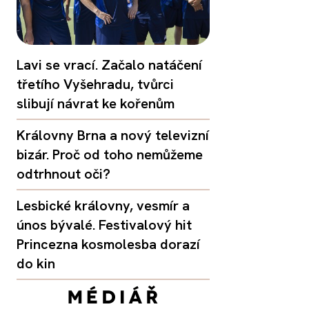
Lavi se vrací. Začalo natáčení
třetího Vyšehradu, tvůrci
slibují návrat ke kořenům
Královny Brna a nový televizní
bizár. Proč od toho nemůžeme
odtrhnout oči?
Lesbické královny, vesmír a
únos bývalé. Festivalový hit
Princezna kosmolesba dorazí
do kin