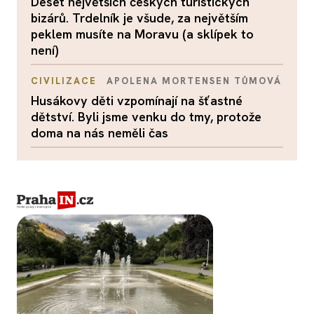
Deset největších českých turistických
bizárů. Trdelník je všude, za největším
peklem musíte na Moravu (a sklípek to
není)
CIVILIZACE
APOLENA MORTENSEN TŮMOVÁ
Husákovy děti vzpomínají na šťastné
dětství. Byli jsme venku do tmy, protože
doma na nás neměli čas