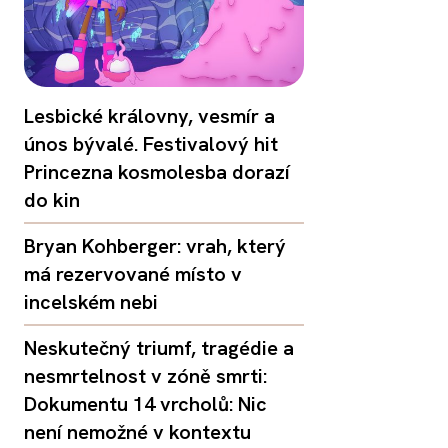
Lesbické královny, vesmír a
únos bývalé. Festivalový hit
Princezna kosmolesba dorazí
do kin
Bryan Kohberger: vrah, který
má rezervované místo v
incelském nebi
Neskutečný triumf, tragédie a
nesmrtelnost v zóně smrti:
Dokumentu 14 vrcholů: Nic
není nemožné v kontextu