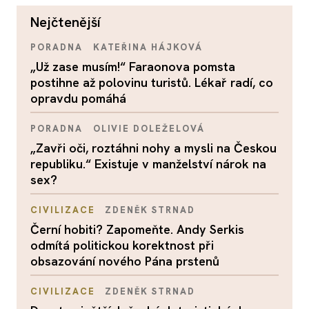
nejčtenější
PORADNA
KATEŘINA HÁJKOVÁ
„Už zase musím!“ Faraonova pomsta
postihne až polovinu turistů. Lékař radí, co
opravdu pomáhá
PORADNA
OLIVIE DOLEŽELOVÁ
„Zavři oči, roztáhni nohy a mysli na Českou
republiku.“ Existuje v manželství nárok na
sex?
CIVILIZACE
ZDENĚK STRNAD
Černí hobiti? Zapomeňte. Andy Serkis
odmítá politickou korektnost při
obsazování nového Pána prstenů
CIVILIZACE
ZDENĚK STRNAD