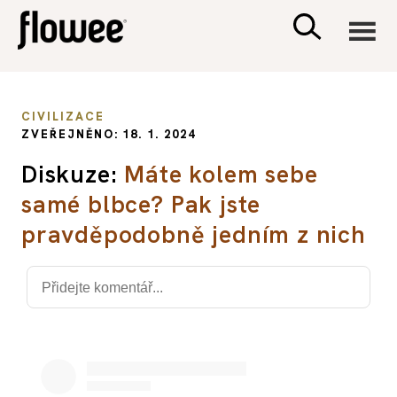
CIVILIZACE
CIVILIZACE
ZVEŘEJNĚNO: 18. 1. 2024
ZDRAVÍ
Diskuze:
Máte kolem sebe
samé blbce? Pak jste
PSYCHOLOGIE
pravděpodobně jedním z nich
RODINA A DĚTI
SEX A VZTAHY
PORADNA