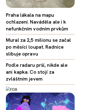
Praha lákala na mapu
ochlazení. Naváděla ale i k
nefunkčním vodním prvkům
Mural za 2,5 milionu se začal
po měsíci loupat. Radnice
slibuje opravu
Podle radaru prší, nikde ale
ani kapka. Co stojí za
zvláštním jevem