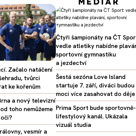
Čtyři šampionáty na ČT Spor
vedle atletiky nabídne plaván
sportovní gymnastiku
a jezdectví
ací. Začalo natáčení
Šestá sezóna Love Island
šehradu, tvůrci
startuje 7. září, diváci budou
vrat ke kořenům
moci více zasahovat do děje
rna a nový televizní
Prima Sport bude sportovně-
oč od toho nemůžeme
lifestylový kanál. Ukázala
 oči?
vizuál studia
rálovny, vesmír a