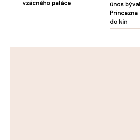
vzácného paláce
únos býval
Princezna
do kin