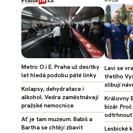
Metro O i E. Praha už desítky
Lavi se vr
let hledá podobu páté linky
třetího Vy
slibují ná
Kolapsy, dehydratace i
alkohol. Vedra zaměstnávají
Královny B
pražské nemocnice
bizár. Pr
odtrhnout
Ať je tam muzeum. Babiš a
Bartha se chtějí zbavit
Lesbické k