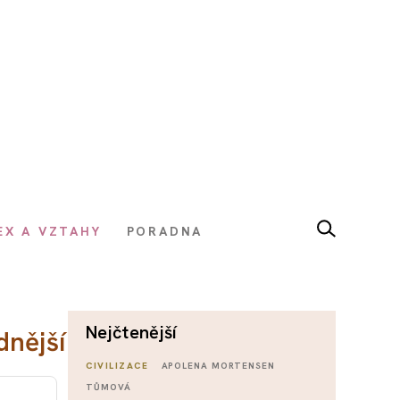
EX A VZTAHY
PORADNA
nejčtenější
dnější
CIVILIZACE
APOLENA MORTENSEN
TŮMOVÁ