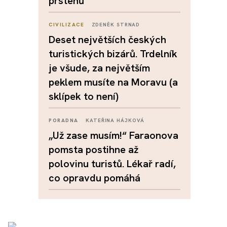
prstenů
CIVILIZACE
ZDENĚK STRNAD
Deset největších českých
turistických bizárů. Trdelník
je všude, za největším
peklem musíte na Moravu (a
sklípek to není)
PORADNA
KATEŘINA HÁJKOVÁ
„Už zase musím!“ Faraonova
pomsta postihne až
polovinu turistů. Lékař radí,
co opravdu pomáhá