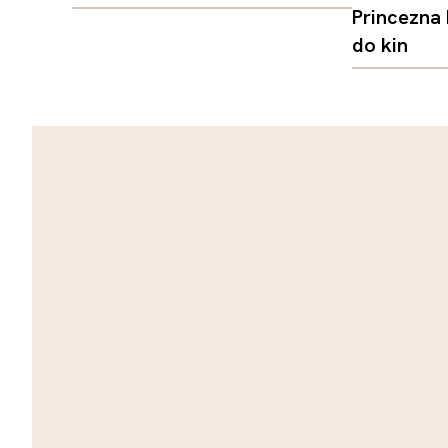
Princezna
do kin