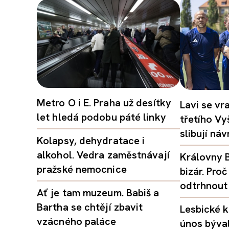
Metro O i E. Praha už desítky
Lavi se vr
let hledá podobu páté linky
třetího Vy
slibují ná
Kolapsy, dehydratace i
alkohol. Vedra zaměstnávají
Královny B
pražské nemocnice
bizár. Pr
odtrhnout
Ať je tam muzeum. Babiš a
Bartha se chtějí zbavit
Lesbické k
vzácného paláce
únos býval