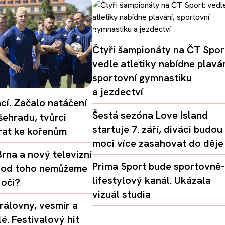
Čtyři šampionáty na ČT Spor
vedle atletiky nabídne plaván
sportovní gymnastiku
a jezdectví
ací. Začalo natáčení
Šestá sezóna Love Island
šehradu, tvůrci
startuje 7. září, diváci budou
vrat ke kořenům
moci více zasahovat do děje
rna a nový televizní
Prima Sport bude sportovně-
oč od toho nemůžeme
lifestylový kanál. Ukázala
 oči?
vizuál studia
rálovny, vesmír a
é. Festivalový hit