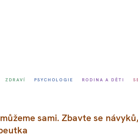
ZDRAVÍ
PSYCHOLOGIE
RODINA A DĚTI
S
o můžeme sami. Zbavte se návyků
apeutka