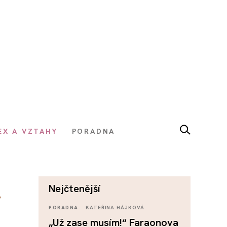
EX A VZTAHY
PORADNA
nejčtenější
,
PORADNA
KATEŘINA HÁJKOVÁ
„Už zase musím!“ Faraonova