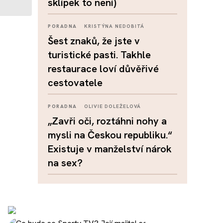
sklípek to není)
PORADNA
KRISTÝNA NEDOBITÁ
Šest znaků, že jste v
turistické pasti. Takhle
restaurace loví důvěřivé
cestovatele
PORADNA
OLIVIE DOLEŽELOVÁ
„Zavři oči, roztáhni nohy a
mysli na Českou republiku.“
Existuje v manželství nárok
na sex?