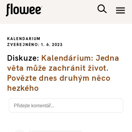
CIVILIZACE
KALENDARIUM
ZVEŘEJNĚNO: 1. 6. 2023
ZDRAVÍ
Diskuze:
Kalendárium: Jedna
věta může zachránit život.
PSYCHOLOGIE
Povězte dnes druhým něco
RODINA A DĚTI
hezkého
SEX A VZTAHY
PORADNA