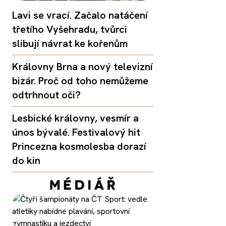
Lavi se vrací. Začalo natáčení
třetího Vyšehradu, tvůrci
slibují návrat ke kořenům
Královny Brna a nový televizní
bizár. Proč od toho nemůžeme
odtrhnout oči?
Lesbické královny, vesmír a
únos bývalé. Festivalový hit
Princezna kosmolesba dorazí
do kin