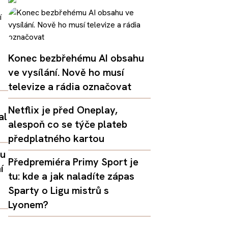
Konec bezbřehému AI obsahu
ve vysílání. Nově ho musí
televize a rádia označovat
Netflix je před Oneplay,
al
alespoň co se týče plateb
předplatného kartou
lu
Předpremiéra Primy Sport je
í
tu: kde a jak naladíte zápas
Sparty o Ligu mistrů s
Lyonem?