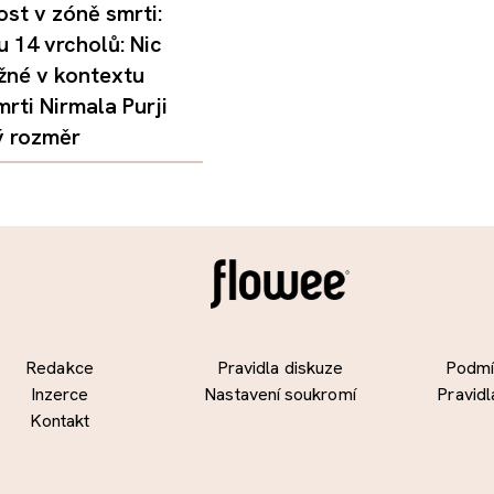
st v zóně smrti:
 14 vrcholů: Nic
žné v kontextu
mrti Nirmala Purji
ý rozměr
Redakce
Pravidla diskuze
Podmín
Inzerce
Nastavení soukromí
Pravidl
Kontakt