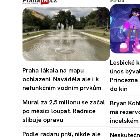
Lesbické k
Praha lákala na mapu
únos býval
ochlazení. Naváděla ale i k
Princezna
nefunkčním vodním prvkům
do kin
Mural za 2,5 milionu se začal
Bryan Kohb
po měsíci loupat. Radnice
má rezerv
slibuje opravu
incelském 
Podle radaru prší, nikde ale
Neskutečný