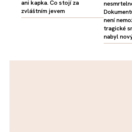
ani kapka. Co stojí za
nesmrtelno
zvláštním jevem
Dokumentu
není nemo
tragické s
nabyl nov