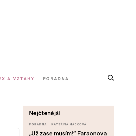
EX A VZTAHY
PORADNA
nejčtenější
PORADNA
KATEŘINA HÁJKOVÁ
„Už zase musím!“ Faraonova