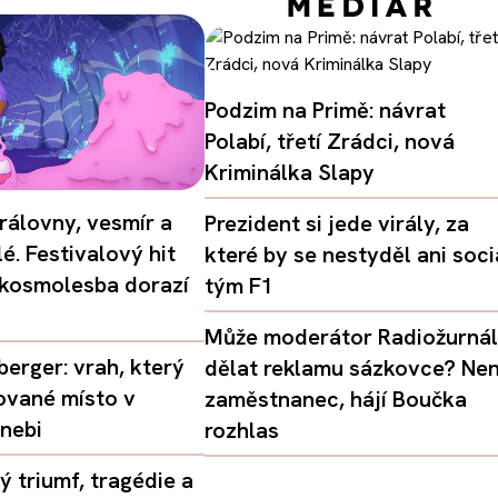
Podzim na Primě: návrat
Polabí, třetí Zrádci, nová
Kriminálka Slapy
rálovny, vesmír a
Prezident si jede virály, za
é. Festivalový hit
které by se nestyděl ani soci
 kosmolesba dorazí
tým F1
Může moderátor Radiožurná
erger: vrah, který
dělat reklamu sázkovce? Nen
ované místo v
zaměstnanec, hájí Boučka
nebi
rozhlas
 triumf, tragédie a