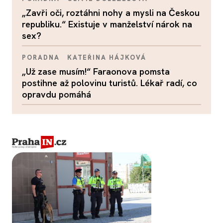
„Zavři oči, roztáhni nohy a mysli na Českou
republiku.“ Existuje v manželství nárok na
sex?
PORADNA
KATEŘINA HÁJKOVÁ
„Už zase musím!“ Faraonova pomsta
postihne až polovinu turistů. Lékař radí, co
opravdu pomáhá