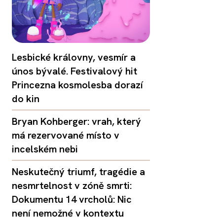
Lesbické královny, vesmír a
únos bývalé. Festivalový hit
Princezna kosmolesba dorazí
do kin
Bryan Kohberger: vrah, který
má rezervované místo v
incelském nebi
Neskutečný triumf, tragédie a
nesmrtelnost v zóně smrti:
Dokumentu 14 vrcholů: Nic
není nemožné v kontextu