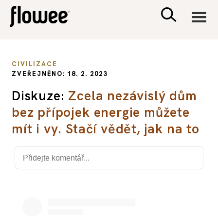
CIVILIZACE
CIVILIZACE
ZVEŘEJNĚNO: 18. 2. 2023
ZDRAVÍ
Diskuze:
Zcela nezávislý dům
bez přípojek energie můžete
PSYCHOLOGIE
mít i vy. Stačí vědět, jak na to
RODINA A DĚTI
SEX A VZTAHY
PORADNA