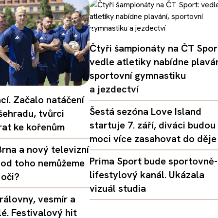
Čtyři šampionáty na ČT Spor
vedle atletiky nabídne plaván
sportovní gymnastiku
a jezdectví
ací. Začalo natáčení
Šestá sezóna Love Island
šehradu, tvůrci
startuje 7. září, diváci budou
vrat ke kořenům
moci více zasahovat do děje
rna a nový televizní
Prima Sport bude sportovně-
oč od toho nemůžeme
lifestylový kanál. Ukázala
 oči?
vizuál studia
rálovny, vesmír a
é. Festivalový hit