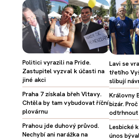
Politici vyrazili na Pride.
Lavi se vr
Zastupitel vyzval k účasti na
třetího Vy
jiné akci
slibují ná
Praha 7 získala břeh Vltavy.
Královny B
Chtěla by tam vybudovat říční
bizár. Pr
plovárnu
odtrhnout
Prahou jde duhový průvod.
Lesbické k
Nechybí ani narážka na
únos býval