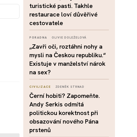
turistické pasti. Takhle
restaurace loví důvěřivé
cestovatele
PORADNA
OLIVIE DOLEŽELOVÁ
„Zavři oči, roztáhni nohy a
mysli na Českou republiku.“
Existuje v manželství nárok
na sex?
CIVILIZACE
ZDENĚK STRNAD
Černí hobiti? Zapomeňte.
Andy Serkis odmítá
politickou korektnost při
obsazování nového Pána
prstenů