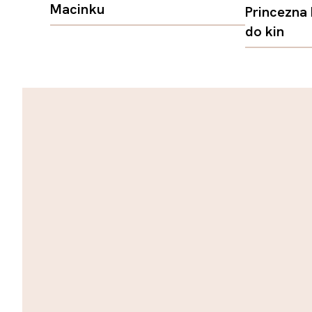
Macinku
Princezna
do kin