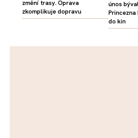
změní trasy. Oprava
únos býval
zkomplikuje dopravu
Princezna
do kin