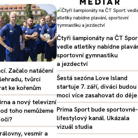
Čtyři šampionáty na ČT Spor
vedle atletiky nabídne plaván
sportovní gymnastiku
a jezdectví
ací. Začalo natáčení
Šestá sezóna Love Island
šehradu, tvůrci
startuje 7. září, diváci budou
vrat ke kořenům
moci více zasahovat do děje
rna a nový televizní
Prima Sport bude sportovně-
oč od toho nemůžeme
lifestylový kanál. Ukázala
 oči?
vizuál studia
rálovny, vesmír a