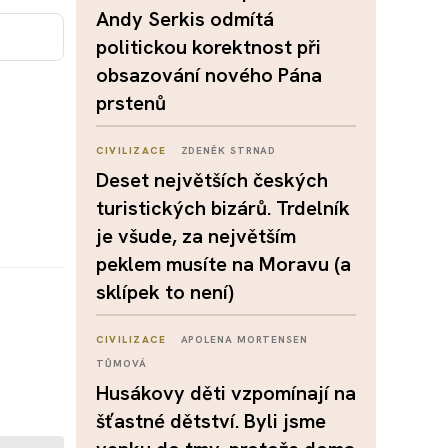
Andy Serkis odmítá
politickou korektnost při
obsazování nového Pána
prstenů
CIVILIZACE
ZDENĚK STRNAD
Deset největších českých
turistických bizárů. Trdelník
je všude, za největším
peklem musíte na Moravu (a
sklípek to není)
CIVILIZACE
APOLENA MORTENSEN
TŮMOVÁ
Husákovy děti vzpomínají na
šťastné dětství. Byli jsme