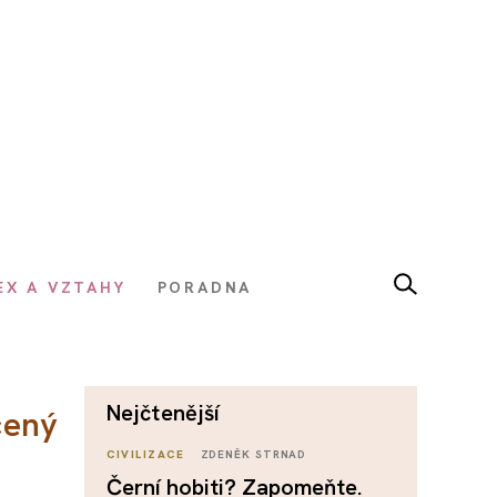
EX A VZTAHY
PORADNA
nejčtenější
cený
CIVILIZACE
ZDENĚK STRNAD
Černí hobiti? Zapomeňte.