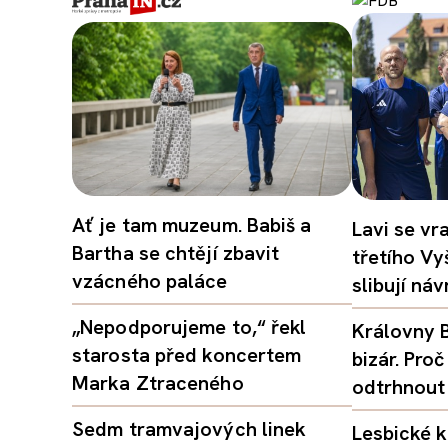
Ať je tam muzeum. Babiš a
Lavi se vr
Bartha se chtějí zbavit
třetího Vy
vzácného paláce
slibují ná
„Nepodporujeme to,“ řekl
Královny B
starosta před koncertem
bizár. Pr
Marka Ztraceného
odtrhnout
Sedm tramvajových linek
Lesbické k