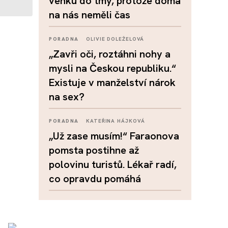
venku do tmy, protože doma
na nás neměli čas
PORADNA
OLIVIE DOLEŽELOVÁ
„Zavři oči, roztáhni nohy a
mysli na Českou republiku.“
Existuje v manželství nárok
na sex?
PORADNA
KATEŘINA HÁJKOVÁ
„Už zase musím!“ Faraonova
pomsta postihne až
polovinu turistů. Lékař radí,
co opravdu pomáhá