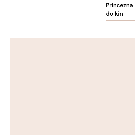
Princezna
do kin