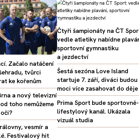
Čtyři šampionáty na ČT Spor
vedle atletiky nabídne plaván
sportovní gymnastiku
a jezdectví
ací. Začalo natáčení
Šestá sezóna Love Island
šehradu, tvůrci
startuje 7. září, diváci budou
vrat ke kořenům
moci více zasahovat do děje
rna a nový televizní
Prima Sport bude sportovně-
oč od toho nemůžeme
lifestylový kanál. Ukázala
 oči?
vizuál studia
rálovny, vesmír a
é. Festivalový hit