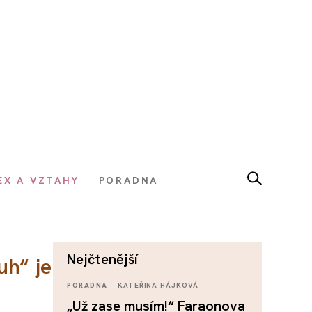
EX A VZTAHY
PORADNA
nejčtenější
uh“ je
PORADNA
KATEŘINA HÁJKOVÁ
„Už zase musím!“ Faraonova