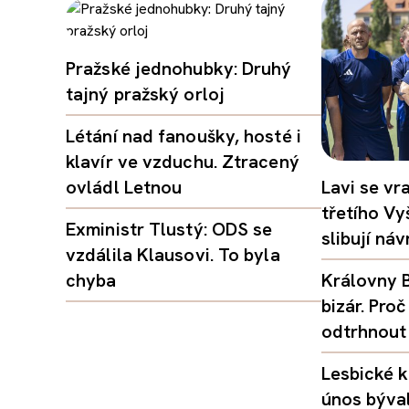
Pražské jednohubky: Druhý
tajný pražský orloj
Létání nad fanoušky, hosté i
klavír ve vzduchu. Ztracený
ovládl Letnou
Lavi se vr
třetího Vy
Exministr Tlustý: ODS se
slibují ná
vzdálila Klausovi. To byla
chyba
Královny B
bizár. Pr
odtrhnout
Lesbické k
únos býval