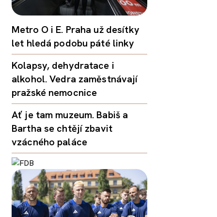
Metro O i E. Praha už desítky
let hledá podobu páté linky
Kolapsy, dehydratace i
alkohol. Vedra zaměstnávají
pražské nemocnice
Ať je tam muzeum. Babiš a
Bartha se chtějí zbavit
vzácného paláce