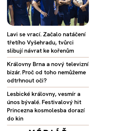
Lavi se vrací. Začalo natáčení
třetího Vyšehradu, tvůrci
slibují návrat ke kořenům
Královny Brna a nový televizní
bizár. Proč od toho nemůžeme
odtrhnout oči?
Lesbické královny, vesmír a
únos bývalé. Festivalový hit
Princezna kosmolesba dorazí
do kin