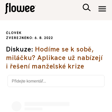
CIVILIZACE
ČLOVĚK
ZVEŘEJNĚNO: 6. 8. 2022
ZDRAVÍ
Diskuze:
Hodíme se k sobě,
miláčku? Aplikace už nabízejí
PSYCHOLOGIE
i řešení manželské krize
RODINA A DĚTI
SEX A VZTAHY
PORADNA