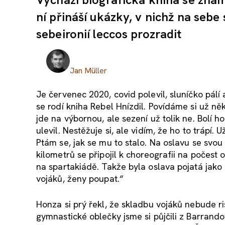
ní přináší ukázky, v nichž na sebe
sebeironií leccos prozradit
Jan Müller
Je červenec 2020, covid polevil, sluníčko pál
se rodí kniha Rebel Hnízdil. Povídáme si už n
jde na výbornou, ale sezení už tolik ne. Bolí h
ulevil. Nestěžuje si, ale vidím, že ho to trápí
Ptám se, jak se mu to stalo. Na oslavu se svou
kilometrů se připojil k choreografii na počest 
na spartakiádě. Takže byla oslava pojatá jako 
vojáků, ženy poupat.“
Honza si prý řekl, že skladbu vojáků nebude r
gymnastické oblečky jsme si půjčili z Barrand