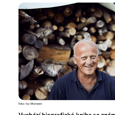
foto: Ivy Morwen
Vychází biografická kniha se zná