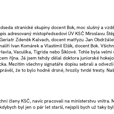
edseda stranické skupiny docent Bok, moc slušný a vzd
 dopis adresovaný místopředsedovi ÚV KSČ Miroslavu Ště
. Geriatr Zdeněk Kalvach, docent matfyzu Jan Obdržále
líři Ivan Komárek a Vlastimil Elšík, docent Bok. Všichn
 Havla, Vaculíka, Tigrida nebo Šiklové. Tohle byla velmi 
oncem října. Já jsem tehdy dělal doktora juniorské hokej
ka. Mezitím všechny signatáře dopisu sebrali a odvezli
ávěl, že to bylo hodně drsné, hrozily tvrdé tresty. Naš
ichni členy KSČ, navíc pracovali na ministerstvu vnitra.
ybych byl jen o pár let starší, nejspíš bych už taky byl