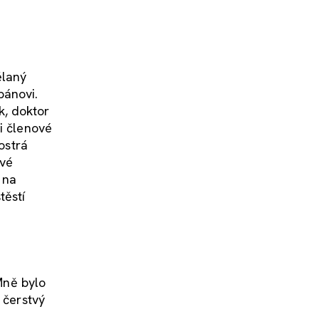
ělaný
pánovi.
k, doktor
i členové
ostrá
ové
 na
těstí
 Mně bylo
 čerstvý