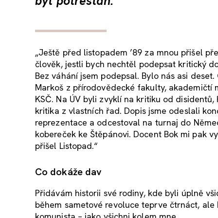
být potrestán.
„Ještě před listopadem ’89 za mnou přišel př
člověk, jestli bych nechtěl podepsat kritický
Bez váhání jsem podepsal. Bylo nás asi deset
Markoš z přírodovědecké fakulty, akademičtí ma
KSČ. Na ÚV byli zvyklí na kritiku od disidentů,
kritika z vlastních řad. Dopis jsme odeslali k
reprezentace a odcestoval na turnaj do Němec
kobereček ke Štěpánovi. Docent Bok mi pak vypr
přišel Listopad.“
Co dokáže dav
Přidávám historii své rodiny, kde byli úplně vš
během sametové revoluce teprve čtrnáct, ale kd
komunista – jako všichni kolem mne.