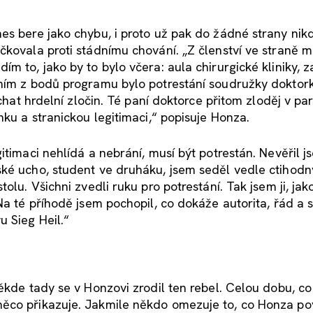
es bere jako chybu, i proto už pak do žádné strany nik
čkovala proti stádnímu chování. „Z členství ve straně 
m to, jako by to bylo včera: aula chirurgické kliniky, 
dním z bodů programu bylo potrestání soudružky doktork
áchat hrdelní zločin. Té paní doktorce přitom zloděj v pa
nku a stranickou legitimaci,“ popisuje Honza.
itimaci nehlídá a nebrání, musí být potrestán. Nevěřil j
ské ucho, student ve druháku, jsem seděl vedle ctihod
olu. Všichni zvedli ruku pro potrestání. Tak jsem ji, jak
Na té příhodě jsem pochopil, co dokáže autorita, řád a s
 Sieg Heil.“
ěkde tady se v Honzovi zrodil ten rebel. Celou dobu, co
něco přikazuje. Jakmile někdo omezuje to, co Honza po