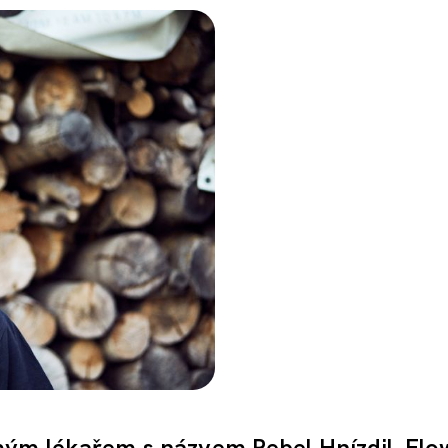
mým lékařem s názvem Rebel Hnízdil. Flo