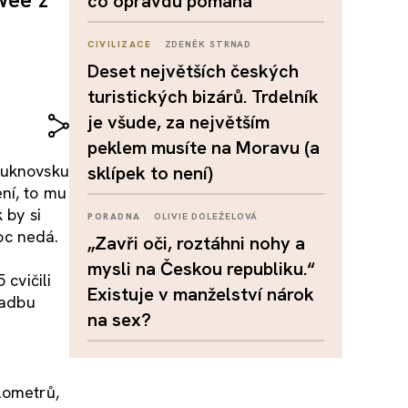
co opravdu pomáhá
CIVILIZACE
ZDENĚK STRNAD
Deset největších českých
turistických bizárů. Trdelník
je všude, za největším
peklem musíte na Moravu (a
Šluknovsku
sklípek to není)
ní, to mu
 by si
PORADNA
OLIVIE DOLEŽELOVÁ
moc nedá.
„Zavři oči, roztáhni nohy a
mysli na Českou republiku.“
 cvičili
Existuje v manželství nárok
ladbu
na sex?
lometrů,