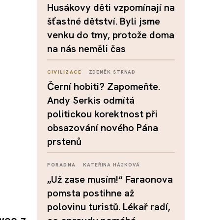
Husákovy děti vzpomínají na
šťastné dětství. Byli jsme
venku do tmy, protože doma
na nás neměli čas
CIVILIZACE
ZDENĚK STRNAD
Černí hobiti? Zapomeňte.
Andy Serkis odmítá
politickou korektnost při
obsazování nového Pána
prstenů
PORADNA
KATEŘINA HÁJKOVÁ
„Už zase musím!“ Faraonova
pomsta postihne až
polovinu turistů. Lékař radí,
wee z