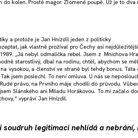
m do kolen. Prostě magor. Zlomené poupě. Už je to dva
iky a protože je Jan Hnízdil jeden z politicky
eptat, jak vlastně prožíval pro Čechy asi nejdůležitějš
u 1989. „Já nebyl odmalička rebel. Jsem z Mnichova Hra
dně starostlivý, dbal na rodinu, chtěl, abychom se měl
 na vysokou, a členství ve straně byl tehdy bonus. Táta 
. Tak jsem poslechl. To není omluva. U nás se neposlouc
 Rudé právo, na Prvního máje chodili do průvodu. Vůbe
l jsem Slánského ani Miladu Horákovou. To mi začalo d
hovy,“ vypráví Jan Hnízdil.
i soudruh legitimaci nehlídá a nebrání,