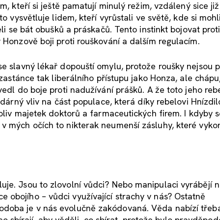
, kteří si ještě pamatují minulý režim, vzdálený sice již 
o vysvětluje lidem, kteří vyrůstali ve světě, kde si mohli
eli se bát obušků a práskačů. Tento instinkt bojovat prot
 Honzově boji proti rouškování a dalším regulacím.
se slavný lékař dopouští omylu, protože roušky nejsou 
 zastánce tak liberálního přístupu jako Honza, ale chápu
edl do boje proti nadužívání prášků. A že toto jeho rebe
odárný vliv na část populace, která díky rebelovi Hnízdil
koliv majetek doktorů a farmaceutických firem. I kdyby 
v mých očích to nikterak neumenší zásluhy, které vyko
je. Jsou to zlovolní vůdci? Nebo manipulaci vyrábějí 
 obojího – vůdci využívající strachy v nás? Ostatně
odoba je v nás evolučně zakódovaná. Věda nabízí třeba
, co sbírají, aby věděli, co sbírat, protože bylo pravděpo