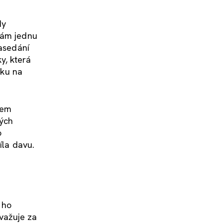
dy
mám jednu
zasedání
y, která
rku na
sem
ných
o
íla davu.
 ho
važuje za