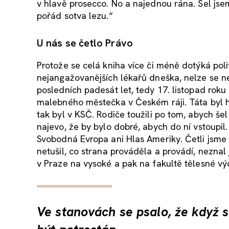
v hlavě prosecco. No a najednou rána. Šel jse
pořád sotva lezu.“
U nás se četlo Právo
Protože se celá kniha více či méně dotýká polit
nejangažovanějších lékařů dneška, nelze se nez
posledních padesát let, tedy 17. listopad rok
malebného městečka v Českém ráji. Táta byl ho
tak byl v KSČ. Rodiče toužili po tom, abych šel
najevo, že by bylo dobré, abych do ní vstoupil
Svobodná Evropa ani Hlas Ameriky. Četli jsme
netušil, co strana prováděla a provádí, nezna
v Praze na vysoké a pak na fakultě tělesné výc
Ve stanovách se psalo, že když s