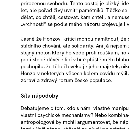
přirozenou svobodu. Tento postoj je blízký lidem
let, ale pořád živý uvnitř pamětníků. Těžko se t
dělat, co chtěli, cestovat, kam chtěli, a nemus
„vrchnosti“ se podle mého názoru projevuje i v
Jasně že Honzovi kritici mohou namítnout, že 
stádního chování, ale solidarity. Ani já nejsem
stejný motor, který ho vede proti rouškám, ho v
proti slepé důvěře lidí v bílé pláště mělo blah
pochopila, že tělo člověka je jeho majetek, ni
Honza v některých věcech kolem covidu mýlil, 
zdraví a zdravý rozum české populace.
Síla nápodoby
Debatujeme o tom, kdo s námi vlastně manipulu
vlastní psychické mechanismy? Nebo kombinace
antropologové by mohli argumentovat, že náp
teorii: Naši předci-sběrači se dívali na ostatní