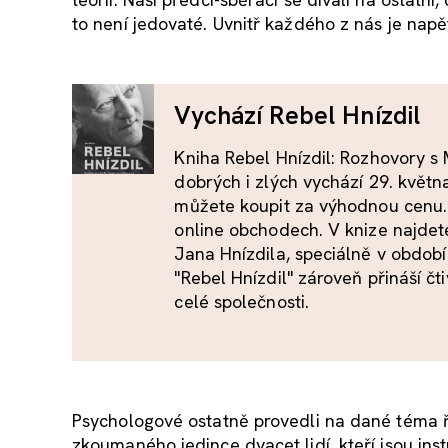
to není jedovaté. Uvnitř každého z nás je na
Vychází Rebel Hnízdil
Kniha Rebel Hnízdil: Rozhovory 
dobrých i zlých vychází 29. květn
můžete koupit za výhodnou cenu.
online obchodech. V knize najde
Jana Hnízdila, speciálně v období
"Rebel Hnízdil" zároveň přináší č
celé společnosti.
Psychologové ostatně provedli na dané téma
zkoumaného jedince dvacet lidí, kteří jsou instr