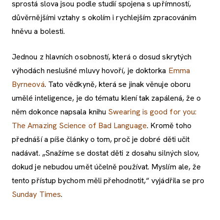
sprostá slova jsou podle studií spojena s upřímností,
důvěrnějšími vztahy s okolím i rychlejším zpracováním
hněvu a bolesti.
Jednou z hlavních osobností, která o dosud skrytých
výhodách neslušné mluvy hovoří, je doktorka
Emma
Byrneová
. Tato vědkyně, která se jinak věnuje oboru
umělé inteligence, je do tématu klení tak zapálená, že o
něm dokonce napsala knihu
Swearing is good for you:
The Amazing Science of Bad Language
. Kromě toho
přednáší a píše články o tom, proč je dobré děti učit
nadávat. „Snažíme se dostat děti z dosahu silných slov,
dokud je nebudou umět účelně používat. Myslím ale, že
tento přístup bychom měli přehodnotit,“ vyjádřila se pro
Sunday Times
.