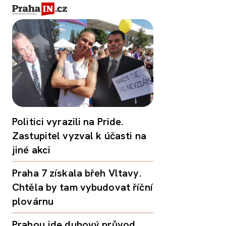
Politici vyrazili na Pride.
Zastupitel vyzval k účasti na
jiné akci
Praha 7 získala břeh Vltavy.
Chtěla by tam vybudovat říční
plovárnu
Prahou jde duhový průvod.