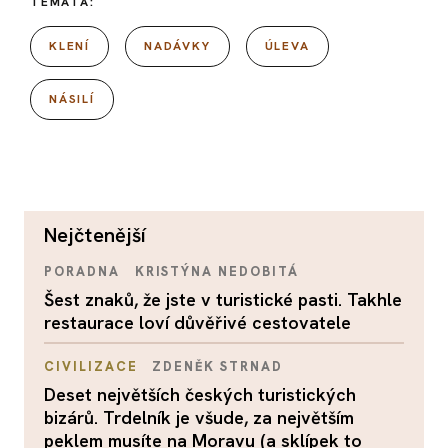
TÉMATA:
KLENÍ
NADÁVKY
ÚLEVA
NÁSILÍ
nejčtenější
PORADNA
KRISTÝNA NEDOBITÁ
Šest znaků, že jste v turistické pasti. Takhle
restaurace loví důvěřivé cestovatele
CIVILIZACE
ZDENĚK STRNAD
Deset největších českých turistických
bizárů. Trdelník je všude, za největším
peklem musíte na Moravu (a sklípek to