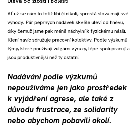
Úleva od zlosti i bolesti
Ať už se nám to totiž líbí či nikoli, sprostá slova mají své
výhody. Pár peprných nadávek skvěle uleví od hněvu,
díky čemuž jsme pak méně náchylní k fyzickému násilí.
Klení navíc sdružuje pracovní kolektivy. Podle výzkumů
týmy, které používají vulgární výrazy, lépe spolupracují a
jsou produktivnější než ty ostatní.
Nadávání podle výzkumů
nepoužíváme jen jako prostředek
k vyjádření agrese, ale také z
důvodu frustrace, ze solidarity
nebo abychom pobavili okolí.