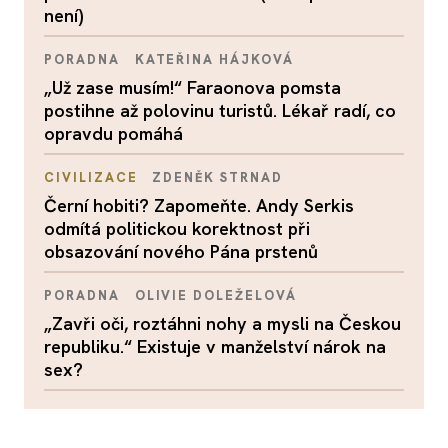
není)
PORADNA
KATEŘINA HÁJKOVÁ
„Už zase musím!“ Faraonova pomsta
postihne až polovinu turistů. Lékař radí, co
opravdu pomáhá
CIVILIZACE
ZDENĚK STRNAD
Černí hobiti? Zapomeňte. Andy Serkis
odmítá politickou korektnost při
obsazování nového Pána prstenů
PORADNA
OLIVIE DOLEŽELOVÁ
„Zavři oči, roztáhni nohy a mysli na Českou
republiku.“ Existuje v manželství nárok na
sex?