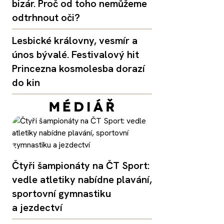
bizár. Proč od toho nemůžeme
odtrhnout oči?
Lesbické královny, vesmír a
únos bývalé. Festivalový hit
Princezna kosmolesba dorazí
do kin
Čtyři šampionáty na ČT Sport:
vedle atletiky nabídne plavání,
sportovní gymnastiku
a jezdectví