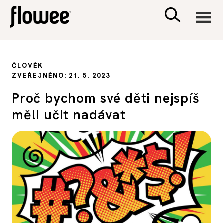
CIVILIZACE
ČLOVĚK
ZVEŘEJNĚNO: 21. 5. 2023
ZDRAVÍ
Proč bychom své děti nejspíš
měli učit nadávat
PSYCHOLOGIE
RODINA A DĚTI
SEX A VZTAHY
PORADNA