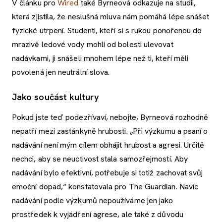
V článku pro
Wired
také Byrneová odkazuje na studii,
která zjistila, že neslušná mluva nám pomáhá lépe snášet
fyzické utrpení. Studenti, kteří si s rukou ponořenou do
mrazivě ledové vody mohli od bolesti ulevovat
nadávkami, ji snášeli mnohem lépe než ti, kteří měli
povolená jen neutrální slova.
Jako součást kultury
Pokud jste teď podezřívaví, nebojte, Byrneová rozhodně
nepatří mezi zastánkyně hrubosti. „Při výzkumu a psaní o
nadávání není mým cílem obhájit hrubost a agresi. Určitě
nechci, aby se neuctivost stala samozřejmostí. Aby
nadávání bylo efektivní, potřebuje si totiž zachovat svůj
emoční dopad,“ konstatovala pro The Guardian. Navíc
nadávání podle výzkumů nepoužíváme jen jako
prostředek k vyjádření agrese, ale také z důvodu