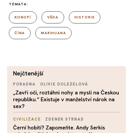
TÉMATA:
KONOPÍ
VĚDA
HISTORIE
ČÍNA
MARIHUANA
nejčtenější
PORADNA
OLIVIE DOLEŽELOVÁ
„Zavři oči, roztáhni nohy a mysli na Českou
republiku.“ Existuje v manželství nárok na
sex?
CIVILIZACE
ZDENĚK STRNAD
Černí hobiti? Zapomeňte. Andy Serkis