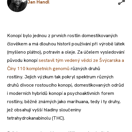
Jan Handl
Konopí bylo jednou z prvních rostlin domestikovaných
člověkem a má dlouhou historii používání při výrobě látek
(myšleno plátno), potravin a oleje. Za účelem vysledování
původu konopí
sestavil tým vedený vědci ze Švýcarska a
Číny 110 kompletních genomů
různých druhů
rostliny. Jejich výzkum tak pokryl spektrum různých
druhů divoce rostoucího konopí, domestikovaných odrůd
i moderních hybridů konopí a psychoaktivních forem
rostliny, běžně známých jako marihuana, tedy i ty druhy,
jež obsahují vyšší hladiny sloučeniny
tetrahydrokanabinolu (THC).