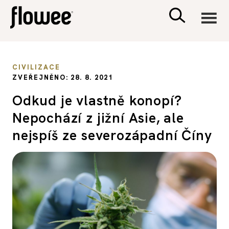
CIVILIZACE
CIVILIZACE
ZVEŘEJNĚNO: 28. 8. 2021
ZDRAVÍ
Odkud je vlastně konopí?
Nepochází z jižní Asie, ale
PSYCHOLOGIE
nejspíš ze severozápadní Číny
RODINA A DĚTI
SEX A VZTAHY
PORADNA