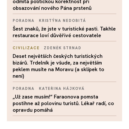
odmítá politickou korektnost při
obsazování nového Pána prstenů
PORADNA
KRISTÝNA NEDOBITÁ
Šest znaků, že jste v turistické pasti. Takhle
restaurace loví důvěřivé cestovatele
CIVILIZACE
ZDENĚK STRNAD
Deset největších českých turistických
bizárů. Trdelník je všude, za největším
peklem musíte na Moravu (a sklípek to
není)
PORADNA
KATEŘINA HÁJKOVÁ
„Už zase musím!“ Faraonova pomsta
postihne až polovinu turistů. Lékař radí, co
opravdu pomáhá