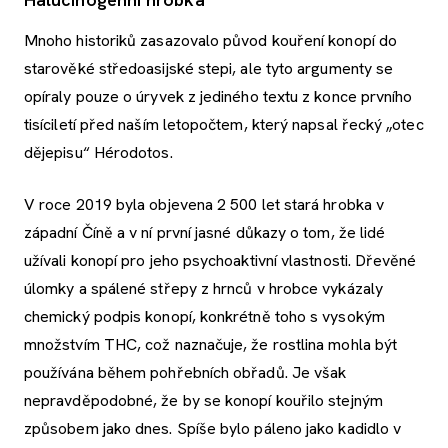
Mnoho historiků zasazovalo původ kouření konopí do
starověké středoasijské stepi, ale tyto argumenty se
opíraly pouze o úryvek z jediného textu z konce prvního
tisíciletí před naším letopočtem, který napsal řecký „otec
dějepisu“ Hérodotos.
V roce 2019 byla objevena 2 500 let stará hrobka v
západní Číně a v ní první jasné důkazy o tom, že lidé
užívali konopí pro jeho psychoaktivní vlastnosti. Dřevěné
úlomky a spálené střepy z hrnců v hrobce vykázaly
chemický podpis konopí, konkrétně toho s vysokým
množstvím THC, což naznačuje, že rostlina mohla být
používána během pohřebních obřadů. Je však
nepravděpodobné, že by se konopí kouřilo stejným
způsobem jako dnes. Spíše bylo páleno jako kadidlo v