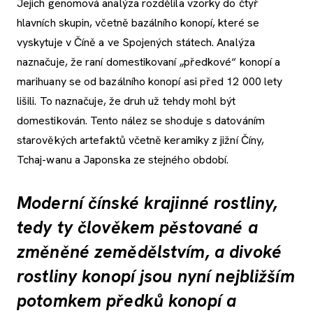
Jejich genomová analýza rozdělila vzorky do čtyř
hlavních skupin, včetně bazálního konopí, které se
vyskytuje v Číně a ve Spojených státech. Analýza
naznačuje, že raní domestikovaní „předkové“ konopí a
marihuany se od bazálního konopí asi před 12 000 lety
lišili. To naznačuje, že druh už tehdy mohl být
domestikován. Tento nález se shoduje s datováním
starověkých artefaktů včetně keramiky z jižní Číny,
Tchaj-wanu a Japonska ze stejného období.
Moderní čínské krajinné rostliny,
tedy ty člověkem pěstované a
změněné zemědělstvím, a divoké
rostliny konopí jsou nyní nejbližším
potomkem předků konopí a