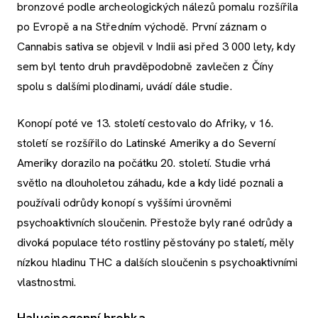
bronzové podle archeologických nálezů pomalu rozšířila
po Evropě a na Středním východě. První záznam o
Cannabis sativa se objevil v Indii asi před 3 000 lety, kdy
sem byl tento druh pravděpodobně zavlečen z Číny
spolu s dalšími plodinami, uvádí dále studie.
Konopí poté ve 13. století cestovalo do Afriky, v 16.
století se rozšířilo do Latinské Ameriky a do Severní
Ameriky dorazilo na počátku 20. století. Studie vrhá
světlo na dlouholetou záhadu, kde a kdy lidé poznali a
používali odrůdy konopí s vyššími úrovněmi
psychoaktivních sloučenin. Přestože byly rané odrůdy a
divoká populace této rostliny pěstovány po staletí, měly
nízkou hladinu THC a dalších sloučenin s psychoaktivními
vlastnostmi.
Halucinogenní hrobka