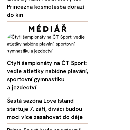
Princezna kosmolesba dorazí
do kin
Čtyři šampionáty na ČT Sport:
vedle atletiky nabídne plavání,
sportovní gymnastiku
a jezdectví
Šestá sezóna Love Island
startuje 7. září, diváci budou
moci více zasahovat do děje