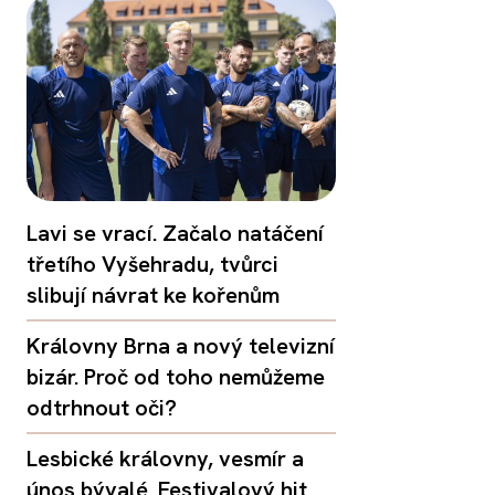
Lavi se vrací. Začalo natáčení
třetího Vyšehradu, tvůrci
slibují návrat ke kořenům
Královny Brna a nový televizní
bizár. Proč od toho nemůžeme
odtrhnout oči?
Lesbické královny, vesmír a
únos bývalé. Festivalový hit