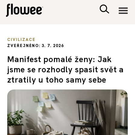
CIVILIZACE
CIVILIZACE
ZVEŘEJNĚNO: 3. 7. 2026
ZDRAVÍ
Manifest pomalé ženy: Jak
jsme se rozhodly spasit svět a
PSYCHOLOGIE
ztratily u toho samy sebe
RODINA A DĚTI
SEX A VZTAHY
PORADNA