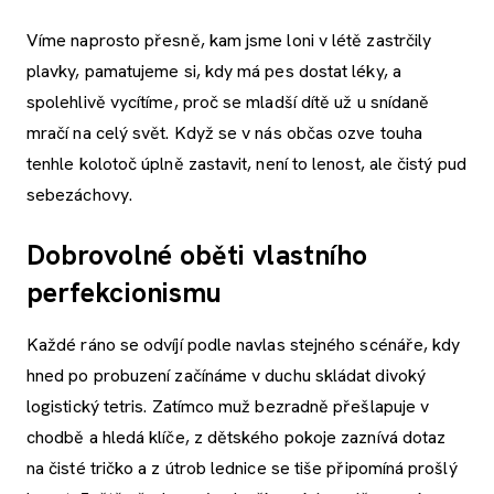
Víme naprosto přesně, kam jsme loni v létě zastrčily
plavky, pamatujeme si, kdy má pes dostat léky, a
spolehlivě vycítíme, proč se mladší dítě už u snídaně
mračí na celý svět. Když se v nás občas ozve touha
tenhle kolotoč úplně zastavit, není to lenost, ale čistý pud
sebezáchovy.
Dobrovolné oběti vlastního
perfekcionismu
Každé ráno se odvíjí podle navlas stejného scénáře, kdy
hned po probuzení začínáme v duchu skládat divoký
logistický tetris. Zatímco muž bezradně přešlapuje v
chodbě a hledá klíče, z dětského pokoje zaznívá dotaz
na čisté tričko a z útrob lednice se tiše připomíná prošlý