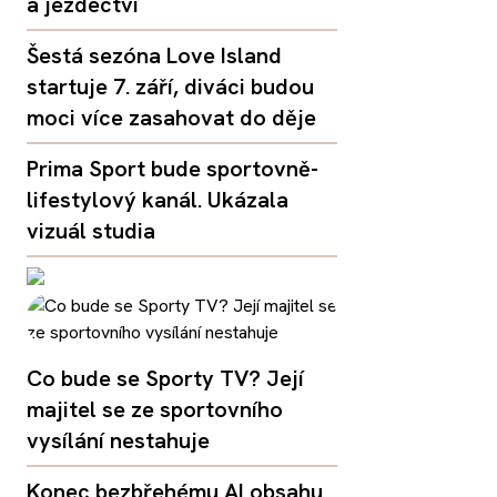
a jezdectví
Šestá sezóna Love Island
startuje 7. září, diváci budou
moci více zasahovat do děje
Prima Sport bude sportovně-
lifestylový kanál. Ukázala
vizuál studia
Co bude se Sporty TV? Její
majitel se ze sportovního
vysílání nestahuje
Konec bezbřehému AI obsahu