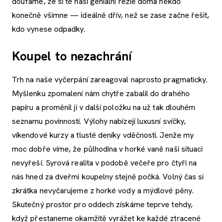
doufáme, že si té naší geniální režie doma někdo
konečně všimne — ideálně dřív, než se zase začne řešit,
kdo vynese odpadky.
Koupel to nezachrání
Trh na naše vyčerpání zareagoval naprosto pragmaticky.
Myšlenku zpomalení nám chytře zabalil do drahého
papíru a proměnil ji v další položku na už tak dlouhém
seznamu povinností. Výlohy nabízejí luxusní svíčky,
víkendové kurzy a tlusté deníky vděčnosti. Jenže my
moc dobře víme, že půlhodina v horké vaně naši situaci
nevyřeší. Syrová realita v podobě večeře pro čtyři na
nás hned za dveřmi koupelny stejně počká. Volný čas si
zkrátka nevyčarujeme z horké vody a mýdlové pěny.
Skutečný prostor pro oddech získáme teprve tehdy,
když přestaneme okamžitě vyrážet ke každé ztracené