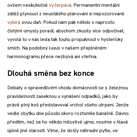
ovšem neskutečně
vyčerpává
. Permanentní mentální
zátěž plynoucí z neustálého plánování si nepozorovaně
vybírá
svou daň. Pokud nám pak někdo s naprosto
čistými úmysly poradí, abychom zkusily více odpočívat,
vyvolá to v nás leda tak touhu propuknout v hysterický
smích. Na podobný luxus v našem přeplněném
harmonogramu přece nezbývá ani vteřina.
Dlouhá směna bez konce
Debaty o spravedlivém chodu domácnosti se s železnou
pravidelností zaseknou u vynášení odpadků, jako by
právě plný koš představoval vrchol všeho utrpení. Jenže
vedle zbytku dne působí skoro roztomile banálně. Dávno
předtím, než se ho někdo milostivě ujme, nosíme v hlavě
úplně jiné starosti. Víme, že došly náhradní pytle, ve