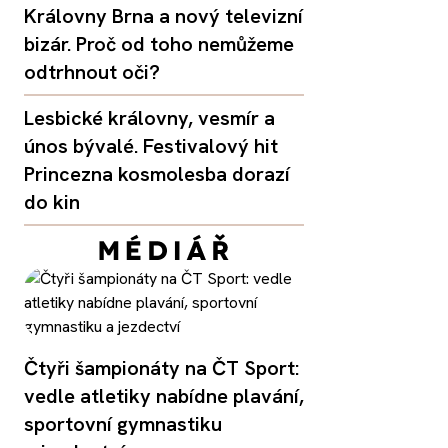
Královny Brna a nový televizní
bizár. Proč od toho nemůžeme
odtrhnout oči?
Lesbické královny, vesmír a
únos bývalé. Festivalový hit
Princezna kosmolesba dorazí
do kin
Čtyři šampionáty na ČT Sport:
vedle atletiky nabídne plavání,
sportovní gymnastiku