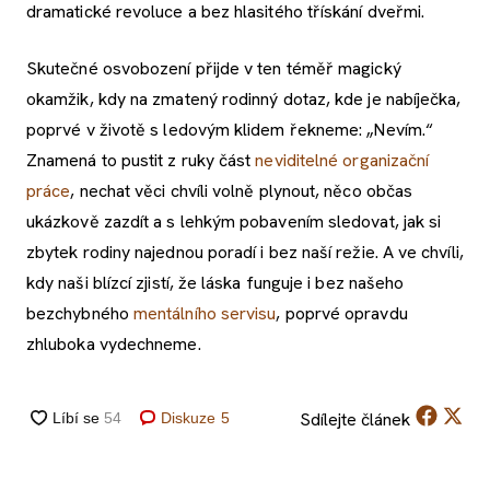
dramatické revoluce a bez hlasitého třískání dveřmi.
Skutečné osvobození přijde v ten téměř magický
okamžik, kdy na zmatený rodinný dotaz, kde je nabíječka,
poprvé v životě s ledovým klidem řekneme: „Nevím.“
Znamená to pustit z ruky část
neviditelné organizační
práce
, nechat věci chvíli volně plynout, něco občas
ukázkově zazdít a s lehkým pobavením sledovat, jak si
zbytek rodiny najednou poradí i bez naší režie. A ve chvíli,
kdy naši blízcí zjistí, že láska funguje i bez našeho
bezchybného
mentálního servisu
, poprvé opravdu
zhluboka vydechneme.
Sdílejte
článek
Diskuze
5