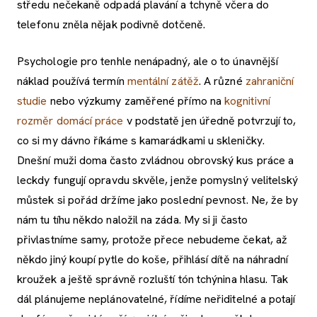
středu nečekaně odpadá plavání a tchyně včera do
telefonu zněla nějak podivně dotčeně.
Psychologie pro tenhle nenápadný, ale o to únavnější
náklad používá termín
mentální zátěž
. A různé
zahraniční
studie
nebo výzkumy zaměřené přímo na
kognitivní
rozměr domácí práce
v podstatě jen úředně potvrzují to,
co si my dávno říkáme s kamarádkami u skleničky.
Dnešní muži doma často zvládnou obrovský kus práce a
leckdy fungují opravdu skvěle, jenže pomyslný velitelský
můstek si pořád držíme jako poslední pevnost. Ne, že by
nám tu tíhu někdo naložil na záda. My si ji často
přivlastníme samy, protože přece nebudeme čekat, až
někdo jiný koupí pytle do koše, přihlásí dítě na náhradní
kroužek a ještě správně rozluští tón tchýnina hlasu. Tak
dál plánujeme neplánovatelné, řídíme neřiditelné a potají