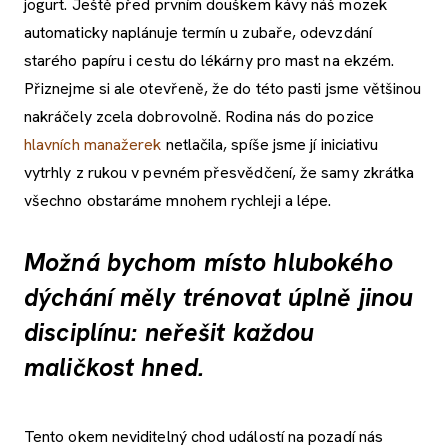
jogurt. Ještě před prvním douškem kávy náš mozek
automaticky naplánuje termín u zubaře, odevzdání
starého papíru i cestu do lékárny pro mast na ekzém.
Přiznejme si ale otevřeně, že do této pasti jsme většinou
nakráčely zcela dobrovolně. Rodina nás do pozice
hlavních manažerek
netlačila, spíše jsme jí iniciativu
vytrhly z rukou v pevném přesvědčení, že samy zkrátka
všechno obstaráme mnohem rychleji a lépe.
Možná bychom místo hlubokého
dýchání měly trénovat úplně jinou
disciplínu: neřešit každou
maličkost hned.
Tento okem neviditelný chod událostí na pozadí nás