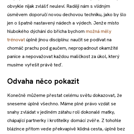
obvykle nijak zvlášť neuleví. Raději nám s vlídným
úsměvem doporučí novou dechovou techniku, jako by šlo
jen o špatně nastavený nádech a výdech. Jenže místo
hlubokého dýchání do břicha bychom
možná měly
trénovat
úplně jinou disciplínu: naučit se podívat na
chomáč prachu pod gaučem, nepropadnout okamžité
panice a nepovažovat každou maličkost za úkol, který
musíme vyřešit právě teď.
Odvaha něco pokazit
Konečně můžeme přestat celému světu dokazovat, že
sneseme úplně všechno. Máme plné právo vzdát se
snahy zvládat v jediném zátahu roli dokonalé matky,
chápající partnerky i krotitelky domácí zvěře. Z tohohle
blázince přitom vede překvapivě klidná cesta, úplně bez