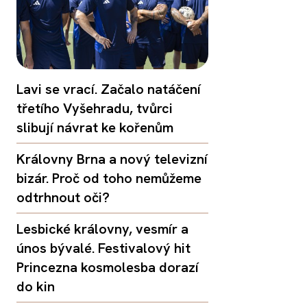
Lavi se vrací. Začalo natáčení
třetího Vyšehradu, tvůrci
slibují návrat ke kořenům
Královny Brna a nový televizní
bizár. Proč od toho nemůžeme
odtrhnout oči?
Lesbické královny, vesmír a
únos bývalé. Festivalový hit
Princezna kosmolesba dorazí
do kin