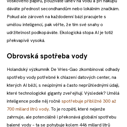
voskového papíru, používáte láhev na vodu a při nákupu
dáváte přednost secondhandům nebo lokálním značkám.
Pokud ale zároveň na každodenní bázi pracujete s
umělou inteligencí, pak věřte, že tím své snahy o
udržitelnost podkopáváte. Ekologická stopa AI je totiž
překvapivě vysoká.
Obrovská spotřeba vody
Holandský výzkumník De Vries-Gao zkombinoval odhady
spotřeby vody potřebné k chlazení datových center, na
kterých AI běží, s neúplnými a často neprůhlednými údaji,
které technologické giganty zveřejňují. Výsledek? Umělá
inteligence podle něj ročně
spotřebuje přibližně 300 až
700 miliard litrů vody
. To je rozpětí, které nejenže
zahrnuje, ale potenciálně i překonává globální spotřebu
balené vody – ta se pohybuje kolem 446 miliard litrů