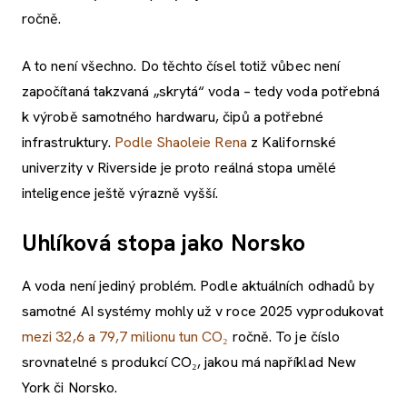
ročně.
A to není všechno. Do těchto čísel totiž vůbec není
započítaná takzvaná „skrytá“ voda – tedy voda potřebná
k výrobě samotného hardwaru, čipů a potřebné
infrastruktury.
Podle Shaoleie Rena
z Kalifornské
univerzity v Riverside je proto reálná stopa umělé
inteligence ještě výrazně vyšší.
Uhlíková stopa jako Norsko
A voda není jediný problém. Podle aktuálních odhadů by
samotné AI systémy mohly už v roce 2025 vyprodukovat
mezi 32,6 a 79,7 milionu tun CO₂
ročně. To je číslo
srovnatelné s produkcí CO₂, jakou má například New
York či Norsko.