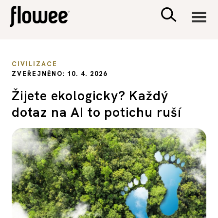
CIVILIZACE
CIVILIZACE
ZVEŘEJNĚNO: 10. 4. 2026
ZDRAVÍ
Žijete ekologicky? Každý
dotaz na AI to potichu ruší
PSYCHOLOGIE
RODINA A DĚTI
SEX A VZTAHY
PORADNA