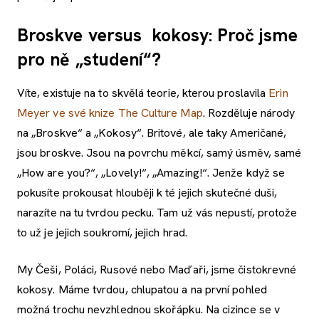
Broskve versus kokosy: Proč jsme
pro ně „studení“?
Víte, existuje na to skvělá teorie, kterou proslavila
Erin
Meyer ve své knize The Culture Map
. Rozděluje národy
na „Broskve“ a „Kokosy“. Britové, ale taky Američané,
jsou broskve. Jsou na povrchu měkcí, samý úsměv, samé
„How are you?“, „Lovely!“, „Amazing!“. Jenže když se
pokusíte prokousat hlouběji k té jejich skutečné duši,
narazíte na tu tvrdou pecku. Tam už vás nepustí, protože
to už je jejich soukromí, jejich hrad.
My Češi, Poláci, Rusové nebo Maďaři, jsme čistokrevné
kokosy. Máme tvrdou, chlupatou a na první pohled
možná trochu nevzhlednou skořápku. Na cizince se v