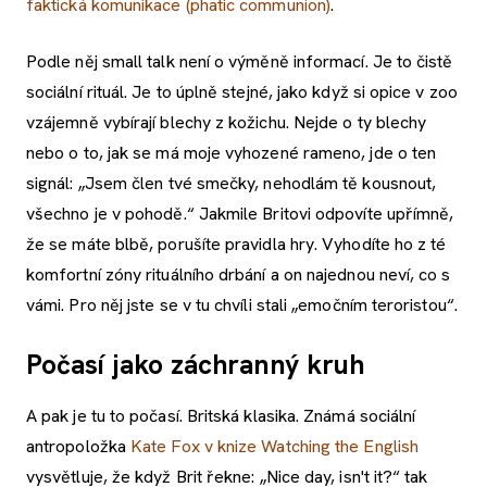
faktická komunikace (phatic communion)
.
Podle něj small talk není o výměně informací. Je to čistě
sociální rituál. Je to úplně stejné, jako když si opice v zoo
vzájemně vybírají blechy z kožichu. Nejde o ty blechy
nebo o to, jak se má moje vyhozené rameno, jde o ten
signál: „Jsem člen tvé smečky, nehodlám tě kousnout,
všechno je v pohodě.“ Jakmile Britovi odpovíte upřímně,
že se máte blbě, porušíte pravidla hry. Vyhodíte ho z té
komfortní zóny rituálního drbání a on najednou neví, co s
vámi. Pro něj jste se v tu chvíli stali „emočním teroristou“.
Počasí jako záchranný kruh
A pak je tu to počasí. Britská klasika. Známá sociální
antropoložka
Kate Fox v knize Watching the English
vysvětluje, že když Brit řekne: „Nice day, isn't it?“ tak