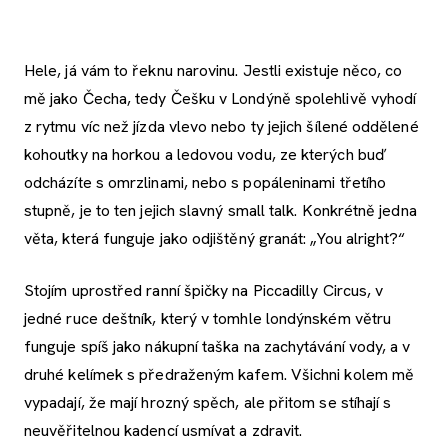
Hele, já vám to řeknu narovinu. Jestli existuje něco, co
mě jako Čecha, tedy Češku v Londýně spolehlivě vyhodí
z rytmu víc než jízda vlevo nebo ty jejich šílené oddělené
kohoutky na horkou a ledovou vodu, ze kterých buď
odcházíte s omrzlinami, nebo s popáleninami třetího
stupně, je to ten jejich slavný small talk. Konkrétně jedna
věta, která funguje jako odjištěný granát: „You alright?“
Stojím uprostřed ranní špičky na Piccadilly Circus, v
jedné ruce deštník, který v tomhle londýnském větru
funguje spíš jako nákupní taška na zachytávání vody, a v
druhé kelímek s předraženým kafem. Všichni kolem mě
vypadají, že mají hrozný spěch, ale přitom se stíhají s
neuvěřitelnou kadencí usmívat a zdravit.