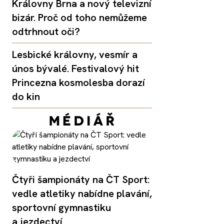
Královny Brna a nový televizní
bizár. Proč od toho nemůžeme
odtrhnout oči?
Lesbické královny, vesmír a
únos bývalé. Festivalový hit
Princezna kosmolesba dorazí
do kin
Čtyři šampionáty na ČT Sport:
vedle atletiky nabídne plavání,
sportovní gymnastiku
a jezdectví