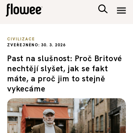
CIVILIZACE
CIVILIZACE
ZVEŘEJNĚNO: 30. 3. 2026
ZDRAVÍ
Past na slušnost: Proč Britové
nechtějí slyšet, jak se fakt
PSYCHOLOGIE
máte, a proč jim to stejně
RODINA A DĚTI
vykecáme
SEX A VZTAHY
PORADNA