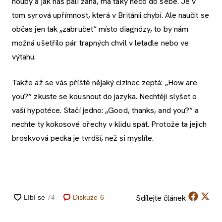
houby a jak nás pálí žáha, má taky něco do sebe. Je v
tom syrová upřímnost, která v Británii chybí. Ale naučit se
občas jen tak „zabručet“ místo diagnózy, to by nám
možná ušetřilo pár trapných chvil v letadle nebo ve
výtahu.
Takže až se vás příště nějaký cizinec zeptá: „How are
you?“ zkuste se kousnout do jazyka. Nechtějí slyšet o
vaší hypotéce. Stačí jedno: „Good, thanks, and you?“ a
nechte ty kokosové ořechy v klidu spát. Protože ta jejich
broskvová pecka je tvrdší, než si myslíte.
Sdílejte
článek
Diskuze
6