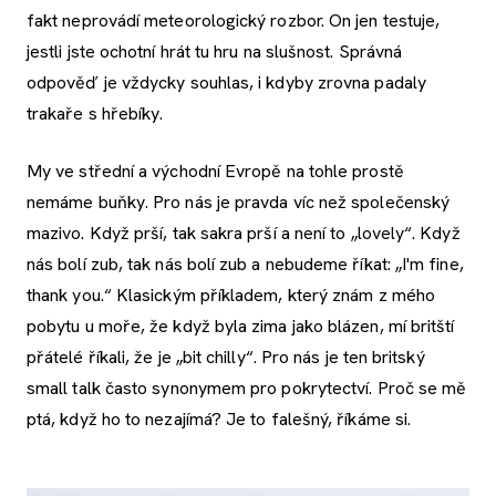
fakt neprovádí meteorologický rozbor. On jen testuje,
jestli jste ochotní hrát tu hru na slušnost. Správná
odpověď je vždycky souhlas, i kdyby zrovna padaly
trakaře s hřebíky.
My ve střední a východní Evropě na tohle prostě
nemáme buňky. Pro nás je pravda víc než společenský
mazivo. Když prší, tak sakra prší a není to „lovely“. Když
nás bolí zub, tak nás bolí zub a nebudeme říkat: „I'm fine,
thank you.“ Klasickým příkladem, který znám z mého
pobytu u moře, že když byla zima jako blázen, mí britští
přátelé říkali, že je „bit chilly“. Pro nás je ten britský
small talk často synonymem pro pokrytectví. Proč se mě
ptá, když ho to nezajímá? Je to falešný, říkáme si.