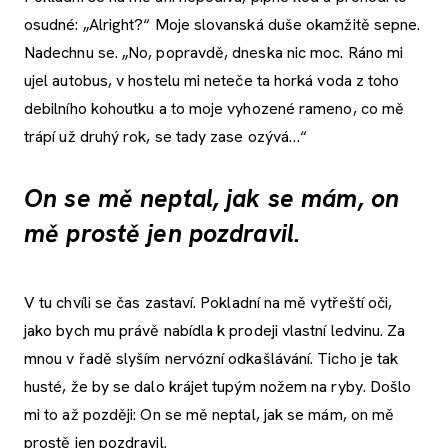
osudné: „Alright?“ Moje slovanská duše okamžitě sepne.
Nadechnu se. „No, popravdě, dneska nic moc. Ráno mi
ujel autobus, v hostelu mi neteče ta horká voda z toho
debilního kohoutku a to moje vyhozené rameno, co mě
trápí už druhý rok, se tady zase ozývá…“
On se mě neptal, jak se mám, on
mě prostě jen pozdravil.
V tu chvíli se čas zastaví. Pokladní na mě vytřeští oči,
jako bych mu právě nabídla k prodeji vlastní ledvinu. Za
mnou v řadě slyším nervózní odkašlávání. Ticho je tak
husté, že by se dalo krájet tupým nožem na ryby. Došlo
mi to až později: On se mě neptal, jak se mám, on mě
prostě jen pozdravil.