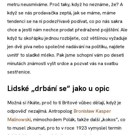
metru neusmíváme. Proč taky, když ho neznáme, že? A
když se nás prodavačka zeptá, jak se máme, máme
tendenci se na ni podezřívavě podívat, co po nás sakra
chce a jestli nám nechce prodat předražené pojištění. Ale
když tu skořápku jednou rozbijete, což většinou vyžaduje
jen dvě piva nebo společné nadávání na politiku, najdete
uvnitř to sladké mléko. Pak jsme schopní vám po deseti
minutách známosti vylít srdce a pozvat vás na svatbu
sestřenice.
Lidské „drbání se“ jako u opic
Možná si říkáte, proč to ti Britové vůbec dělají, když je
odpověď nezajímá. Antropolog
Bronisław Kasper
Malinowski
, mimochodem Polák, takže další „kokos“, co
to musel zkoumat, pro to v roce 1923 vymyslel termín