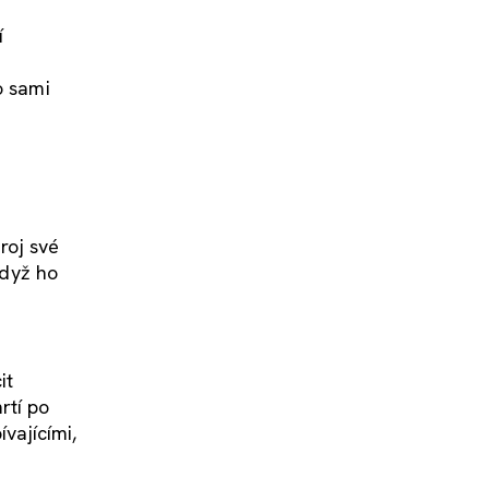
í
o sami
roj své
když ho
it
rtí po
vajícími,