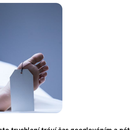
sto truchlení tráví čas googlováním a pá