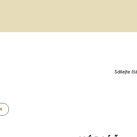
Sdílejte
čl
CE