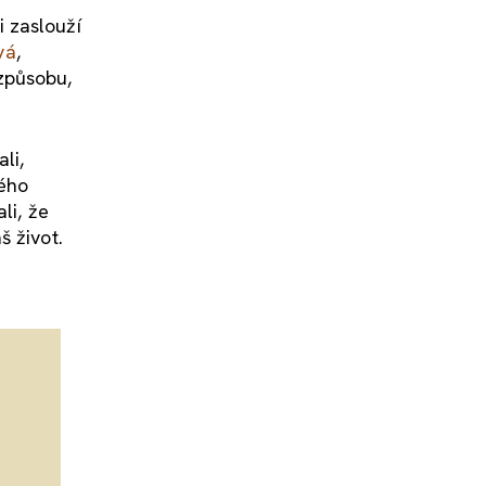
 zaslouží
vá
,
způsobu,
li,
lého
li, že
š život.