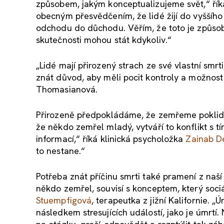
způsobem, jakým konceptualizujeme svět,“ ří
obecným přesvědčením, že lidé žijí do vyššíh
odchodu do důchodu. Věřím, že toto je způsob
skutečnosti mohou stát kdykoliv.“
„Lidé mají přirozený strach ze své vlastní smrt
znát důvod, aby měli pocit kontroly a možnost
Thomasianová.
Přirozeně předpokládáme, že zemřeme pokli
že někdo zemřel mladý, vytváří to konflikt s 
informací,“ říká klinická psycholožka
Zainab D
to nestane.“
Potřeba znát příčinu smrti také pramení z naš
někdo zemřel, souvisí s konceptem, který sociá
Stuempfigová
, terapeutka z jižní Kalifornie. „
následkem stresujících událostí, jako je úmr