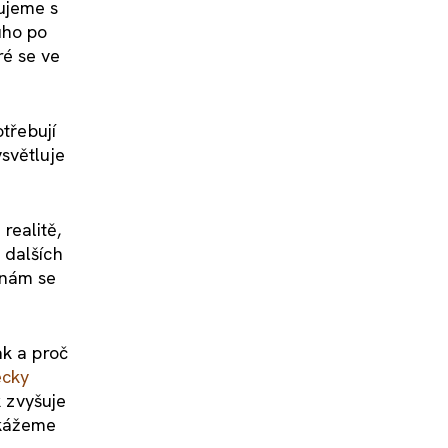
ujeme s
uho po
ré se ve
třebují
světluje
realitě,
 dalších
 nám se
ak a proč
ecky
k zvyšuje
okážeme