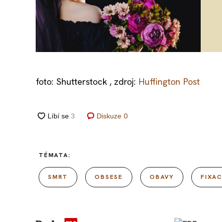
foto: Shutterstock , zdroj:
Huffington Post
Diskuze
0
TÉMATA:
SMRT
OBSESE
OBAVY
FIXA