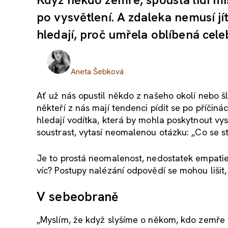
po vysvětlení. A zdaleka nemusí j
hledají, proč umřela oblíbená cele
Aneta Šebková
Ať už nás opustil někdo z našeho okolí nebo šl
někteří z nás mají tendenci pídit se po příčiná
hledají vodítka, která by mohla poskytnout vys
soustrast, vytasí neomalenou otázku: „Co se s
Je to prostá neomalenost, nedostatek empatie
víc? Postupy nalézání odpovědí se mohou lišit,
V sebeobraně
„Myslím, že když slyšíme o někom, kdo zemře