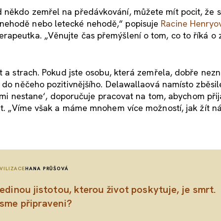
 někdo zemřel na předávkování, můžete mít pocit, že si
onehodě nebo letecké nehodě,“ popisuje
Racine Henryo
rapeutka. „Věnujte čas přemýšlení o tom, co to říká o 
a strach. Pokud jste osobu, která zemřela, dobře nezna
t do něčeho pozitivnějšího. Delawallaová namísto zběsi
e mi nestane‘, doporučuje pracovat na tom, abychom přija
it. „Víme však a máme mnohem více možností, jak žít ná
VILIZACE
HANA PRŮŠOVÁ
edinou jistotou, kterou život poskytuje, je smrt.
sme připraveni?