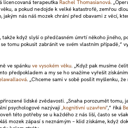
ká licencovaná terapeutka
Rachel Thomasianová
. „Oper
o věku, a pokud nedojde k velké katastrofě, zemřou dlo
, jakým nás náš mozek chrání před obavami z věcí, kte
i, takže když slyší o předčasném úmrtí někoho jiného, po
 se tomu pokusit zabránit ve svém vlastním případě,“ vy
dně ve spánku
ve vysokém věku
. „Když pak musíme čelit 
tímto předpokladem a my se ho snažíme vyřešit získáním
elawallaová
. „Chceme sami v sobě posílit myšlenku, že
í přirozené lidské zvědavosti. „Snaha porozumět tomu, j
lní psychologové nazývají ‚
kognitivní uzavření
‘,“ říká
B
Úroveň této potřeby se u každého z nás liší, často se vša
tí. Náš mozek zápasí s neznámým – klid získáme, když d