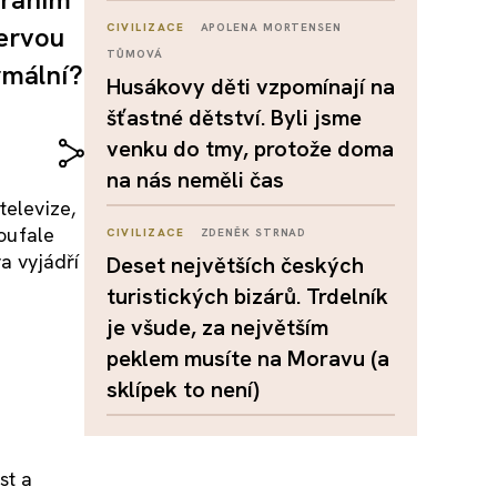
vervou
CIVILIZACE
APOLENA MORTENSEN
TŮMOVÁ
rmální?
Husákovy děti vzpomínají na
šťastné dětství. Byli jsme
venku do tmy, protože doma
na nás neměli čas
televize,
zoufale
CIVILIZACE
ZDENĚK STRNAD
a vyjádří
Deset největších českých
turistických bizárů. Trdelník
je všude, za největším
peklem musíte na Moravu (a
sklípek to není)
st a