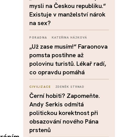
mysli na Českou republiku.“
Existuje v manželství nárok
na sex?
PORADNA
KATEŘINA HÁJKOVÁ
„Už zase musím!“ Faraonova
pomsta postihne až
polovinu turistů. Lékař radí,
co opravdu pomáhá
CIVILIZACE
ZDENĚK STRNAD
Černí hobiti? Zapomeňte.
Andy Serkis odmítá
politickou korektnost při
obsazování nového Pána
prstenů
tráním