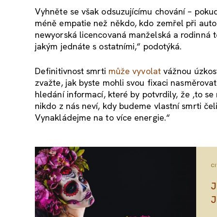
Vyhněte se však odsuzujícímu chování – pokud
méně empatie než někdo, kdo zemřel při aut
newyorská licencovaná manželská a rodinná te
jakým jednáte s ostatními,“ podotýká.
Definitivnost smrti
může vyvolat
vážnou úzkost 
zvažte, jak byste mohli svou fixaci nasměrova
hledání informací, které by potvrdily, že ‚to s
nikdo z nás neví, kdy budeme vlastní smrti čel
Vynakládejme na to více energie.“
CI
J
J