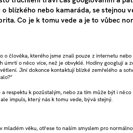
ít o blízkého nebo kamaráda, se stejnou 
brita. Co je k tomu vede a je to vůbec no
o o člověka, kterého jsme znali pouze z internetu nebo 
ch úmrtí o něco více, než je obvyklé. Hodiny googlují a 
větlení. Jiní dokonce kontaktují blízké zemřelého a sotv
talo?“
 a respektu k pozůstalým, nebo za tím může být i něco
 ale impuls, který nás k tomu vede, bývá stejný.
 v mladém věku, otřese to naším smyslem pro normálno