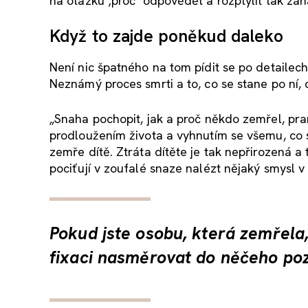
na otázku ‚proč‘ odpovědět a rozptýlit tak zá
Když to zajde poněkud daleko
Není nic špatného na tom pídit se po detailec
Neznámý proces smrti a to, co se stane po ní,
„Snaha pochopit, jak a proč někdo zemřel, pra
prodloužením života a vyhnutím se všemu, co s
zemře dítě. Ztráta dítěte je tak nepřirozená a
pociťují v zoufalé snaze nalézt nějaký smysl v 
Pokud jste osobu, která zemřela,
fixaci nasměrovat do něčeho pozi