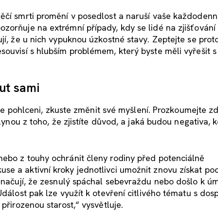
ěčí smrti promění v posedlost a naruší vaše každodenn
zorňuje na extrémní případy, kdy se lidé na zjišťování
jí, že u nich vypuknou úzkostné stavy. Zeptejte se prot
souvisí s hlubším problémem, který byste měli vyřešit s
ut sami
títe pohlceni, zkuste změnit své myšlení. Prozkoumejte zd
plynou z toho, že zjistíte důvod, a jaká budou negativa, 
nebo z touhy ochránit členy rodiny před potenciálně
e a aktivní kroky jednotlivci umožnit znovu získat poc
aznačují, že zesnulý spáchal sebevraždu nebo došlo k úm
dálost pak lze využít k otevření citlivého tématu s dospí
přirozenou starost,“ vysvětluje.