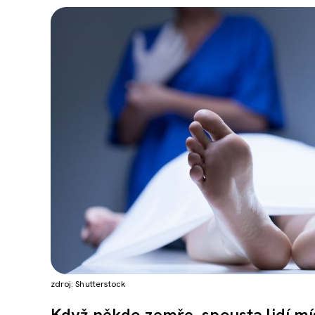
zdroj: Shutterstock
Když někdo zemře, spousta lidí mí