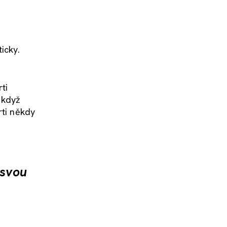
icky.
ti
 když
rti někdy
 svou