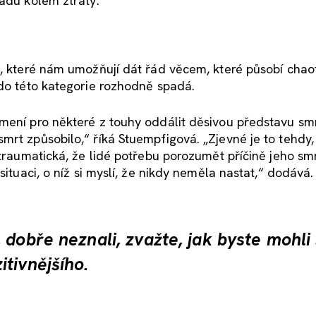
hadu kolem ztráty.
h, které nám umožňují dát řád věcem, které působí chaot
 do této kategorie rozhodně spadá.
mení pro některé z touhy oddálit děsivou představu smr
mrt způsobilo,“ říká Stuempfigová. „Zjevné je to tehdy,
 traumatická, že lidé potřebu porozumět příčině jeho sm
situaci, o níž si myslí, že nikdy neměla nastat,“ dodává.
 dobře neznali, zvažte, jak byste mohli
tivnějšího.