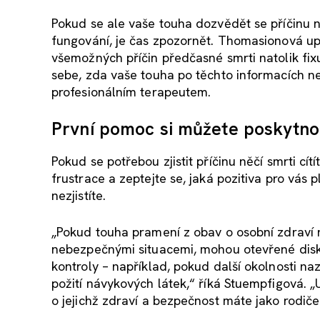
Pokud se ale vaše touha dozvědět se příčinu n
fungování, je čas zpozornět. Thomasionová upo
všemožných příčin předčasné smrti natolik fixu
sebe, zda vaše touha po těchto informacích ne
profesionálním terapeutem.
První pomoc si můžete poskytno
Pokud se potřebou zjistit příčinu něčí smrti cí
frustrace a zeptejte se, jaká pozitiva pro vás 
nezjistíte.
„Pokud touha pramení z obav o osobní zdraví 
nebezpečnými situacemi, mohou otevřené diskus
kontroly – například, pokud další okolnosti n
požití návykových látek,“ říká Stuempfigová. „U
o jejichž zdraví a bezpečnost máte jako rodiče 