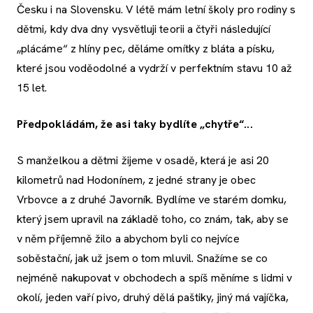
Česku i na Slovensku. V létě mám letní školy pro rodiny s
dětmi, kdy dva dny vysvětluji teorii a čtyři následující
„plácáme“ z hlíny pec, děláme omítky z bláta a písku,
které jsou voděodolné a vydrží v perfektním stavu 10 až
15 let.
Předpokládám, že asi taky bydlíte „chytře“...
S manželkou a dětmi žijeme v osadě, která je asi 20
kilometrů nad Hodonínem, z jedné strany je obec
Vrbovce a z druhé Javorník. Bydlíme ve starém domku,
který jsem upravil na základě toho, co znám, tak, aby se
v něm příjemně žilo a abychom byli co nejvíce
soběstační, jak už jsem o tom mluvil. Snažíme se co
nejméně nakupovat v obchodech a spíš měníme s lidmi v
okolí, jeden vaří pivo, druhý dělá paštiky, jiný má vajíčka,