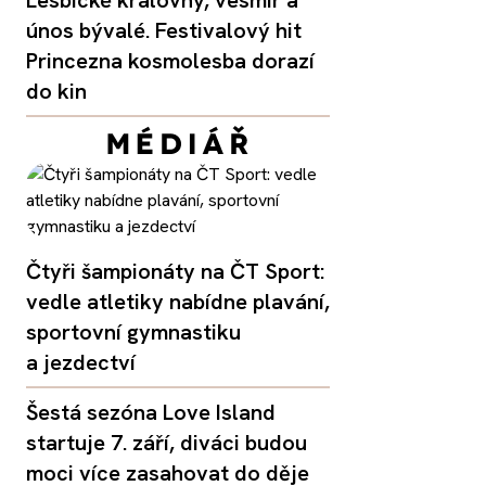
Lesbické královny, vesmír a
únos bývalé. Festivalový hit
Princezna kosmolesba dorazí
do kin
Čtyři šampionáty na ČT Sport:
vedle atletiky nabídne plavání,
sportovní gymnastiku
a jezdectví
Šestá sezóna Love Island
startuje 7. září, diváci budou
moci více zasahovat do děje