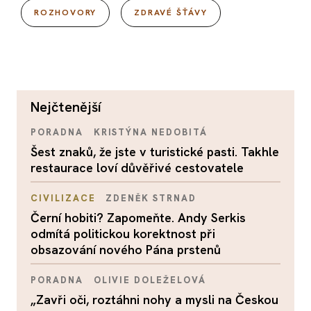
ROZHOVORY
ZDRAVÉ ŠŤÁVY
nejčtenější
PORADNA
KRISTÝNA NEDOBITÁ
Šest znaků, že jste v turistické pasti. Takhle
restaurace loví důvěřivé cestovatele
CIVILIZACE
ZDENĚK STRNAD
Černí hobiti? Zapomeňte. Andy Serkis
odmítá politickou korektnost při
obsazování nového Pána prstenů
PORADNA
OLIVIE DOLEŽELOVÁ
„Zavři oči, roztáhni nohy a mysli na Českou