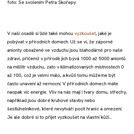
foto: Se svolením Petra Skořepy
V naší osadě si lidé také mohou
vyzkoušet
, jaké je
pobývat v přírodních domech. Už se ví, že záporné
anionty obsažené ve vzduchu jsou blahodárné pro naše
zdraví, přičemž v přírodě jich bývá 1000 až 5000 aniontů
na mililitr vzduchu, zato v klimatizovaných místnostech 0
až 100, což je velmi málo, a kvůli tomu můžeme být
často unavení až nemocní. V přírodních domech máte
naopak víc energie. Vliv na nás mají i tvary domu, střechy,
například jsou dobré kruhové stavby nebo
šestiúhelníkové, které nevytváří pocit hranic a omezení.
Je ale dobré si to přijet vyzkoušet na vlastní kůži...