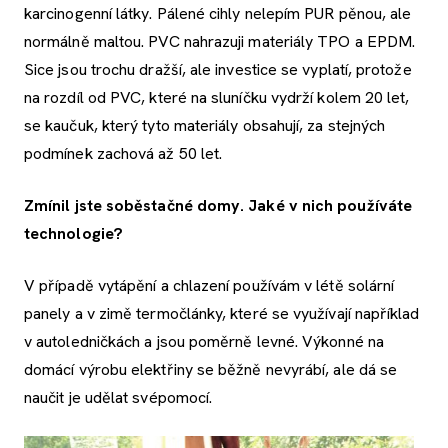
karcinogenní látky. Pálené cihly nelepím PUR pěnou, ale
normálně maltou. PVC nahrazuji materiály TPO a EPDM.
Sice jsou trochu dražší, ale investice se vyplatí, protože
na rozdíl od PVC, které na sluníčku vydrží kolem 20 let,
se kaučuk, který tyto materiály obsahují, za stejných
podmínek zachová až 50 let.
Zmínil jste soběstačné domy. Jaké v nich používáte
technologie?
V případě vytápění a chlazení používám v létě solární
panely a v zimě termočlánky, které se využívají například
v autoledničkách a jsou poměrně levné. Výkonné na
domácí výrobu elektřiny se běžně nevyrábí, ale dá se
naučit je udělat svépomocí.