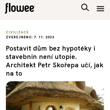
CIVILIZACE
CIVILIZACE
ZVEŘEJNĚNO: 7. 11. 2023
ZDRAVÍ
Postavit dům bez hypotéky i
stavebnin není utopie.
PSYCHOLOGIE
Architekt Petr Skořepa učí, jak
RODINA A DĚTI
na to
SEX A VZTAHY
PORADNA