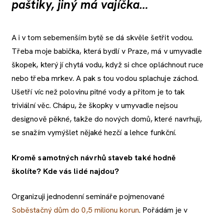
paštiky, jiný má vajíčka...
A i v tom sebemenším bytě se dá skvěle šetřit vodou.
Třeba moje babička, která bydlí v Praze, má v umyvadle
škopek, který jí chytá vodu, když si chce opláchnout ruce
nebo třeba mrkev. A pak s tou vodou splachuje záchod.
Ušetří víc než polovinu pitné vody a přitom je to tak
triviální věc. Chápu, že škopky v umyvadle nejsou
designově pěkné, takže do nových domů, které navrhuji,
se snažím vymýšlet nějaké hezčí a lehce funkční.
Kromě samotných návrhů staveb také hodně
školíte? Kde vás lidé najdou?
Organizuji jednodenní semináře pojmenované
Soběstačný dům do 0,5 milionu korun
. Pořádám je v