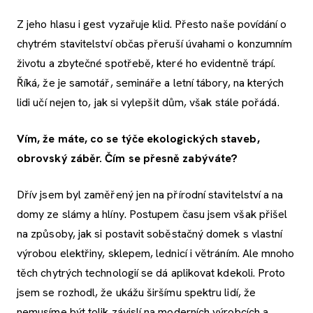
Z jeho hlasu i gest vyzařuje klid. Přesto naše povídání o
chytrém stavitelství občas přeruší úvahami o konzumním
životu a zbytečné spotřebě, které ho evidentně trápí.
Říká, že je samotář, semináře a letní tábory, na kterých
lidi učí nejen to, jak si vylepšit dům, však stále pořádá.
Vím, že máte, co se týče ekologických staveb,
obrovský záběr. Čím se přesně zabýváte?
Dřív jsem byl zaměřený jen na přírodní stavitelství a na
domy ze slámy a hlíny. Postupem času jsem však přišel
na způsoby, jak si postavit soběstačný domek s vlastní
výrobou elektřiny, sklepem, lednicí i větráním. Ale mnoho
těch chytrých technologií se dá aplikovat kdekoli. Proto
jsem se rozhodl, že ukážu širšímu spektru lidí, že
nemusíme být tolik závislí na moderních výrobcích a