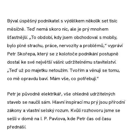
Býval úspěšný podnikatel s výdělkem několik set tisíc
měsíčně. Teď nemá skoro nic, ale je prý mnohem
šťastnější. „To období, kdy jsem obchodoval s mobily,
bylo plné strachu, práce, nervozity a problémů,“ vypráví
Petr Skořepa, který se z kolotoče podnikání postupně
dostal ke své největší vášni: udržitelnému stavitelství.
„Teď už po majetku netoužím. Tvořím a věnuji se tomu,
co mě opravdu baví. Mám vše, co potřebuji.“
Petr je původně elektrikář, vše ohledně udržitelných
staveb se naučil sám. Hlavní inspirací mu prý jsou přírodní
zákony a vlastní selský rozum. Kvůli rozhovoru jsme se
sešli v domě na I. P. Pavlova, kde Petr čas od času
přednáší.