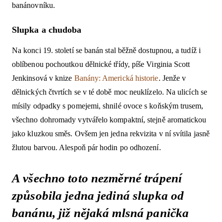
banánovníku.
Slupka a chudoba
Na konci 19. století se banán stal běžně dostupnou, a tudíž i
oblíbenou pochoutkou dělnické třídy, píše Virginia Scott
Jenkinsová v knize
Banány: Americká historie
. Jenže v
dělnických čtvrtích se v té době moc neuklízelo. Na ulicích se
mísily odpadky s pomejemi, shnilé ovoce s koňským trusem,
všechno dohromady vytvářelo kompaktní, stejně aromatickou
jako kluzkou směs. Ovšem jen jedna rekvizita v ní svítila jasně
žlutou barvou. Alespoň pár hodin po odhození.
A všechno toto nezměrné trápení
způsobila jedna jediná slupka od
banánu, již nějaká mlsná panička