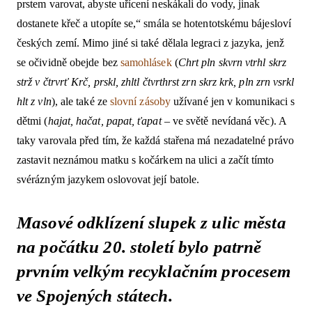
prstem varovat, abyste uřícení neskákali do vody, jinak
dostanete křeč a utopíte se,“ smála se hotentotskému bájesloví
českých zemí. Mimo jiné si také dělala legraci z jazyka, jenž
se očividně obejde bez
samohlásek
(
Chrt pln skvrn vtrhl skrz
strž v čtrvrť Krč, prskl, zhltl čtvrthrst zrn skrz krk, pln zrn vsrkl
hlt z vln
), ale také ze
slovní zásoby
užívané jen v komunikaci s
dětmi (
hajat, hačat, papat, ťapat
– ve světě nevídaná věc). A
taky varovala před tím, že každá stařena má nezadatelné právo
zastavit neznámou matku s kočárkem na ulici a začít tímto
svérázným jazykem oslovovat její batole.
Masové odklízení slupek z ulic města
na počátku 20. století bylo patrně
prvním velkým recyklačním procesem
ve Spojených státech.