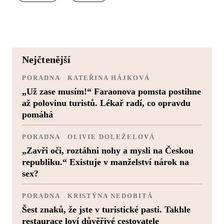
nejčtenější
PORADNA
KATEŘINA HÁJKOVÁ
„Už zase musím!“ Faraonova pomsta postihne
až polovinu turistů. Lékař radí, co opravdu
pomáhá
PORADNA
OLIVIE DOLEŽELOVÁ
„Zavři oči, roztáhni nohy a mysli na Českou
republiku.“ Existuje v manželství nárok na
sex?
PORADNA
KRISTÝNA NEDOBITÁ
Šest znaků, že jste v turistické pasti. Takhle
restaurace loví důvěřivé cestovatele