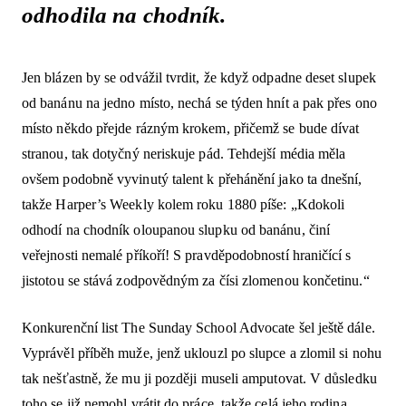
odhodila na chodník.
Jen blázen by se odvážil tvrdit, že když odpadne deset slupek
od banánu na jedno místo, nechá se týden hnít a pak přes ono
místo někdo přejde rázným krokem, přičemž se bude dívat
stranou, tak dotyčný neriskuje pád. Tehdejší média měla
ovšem podobně vyvinutý talent k přehánění jako ta dnešní,
takže Harper’s Weekly kolem roku 1880 píše: „Kdokoli
odhodí na chodník oloupanou slupku od banánu, činí
veřejnosti nemalé příkoří! S pravděpodobností hraničící s
jistotou se stává zodpovědným za čísi zlomenou končetinu.“
Konkurenční list The Sunday School Advocate šel ještě dále.
Vyprávěl příběh muže, jenž uklouzl po slupce a zlomil si nohu
tak nešťastně, že mu ji později museli amputovat. V důsledku
toho se již nemohl vrátit do práce, takže celá jeho rodina