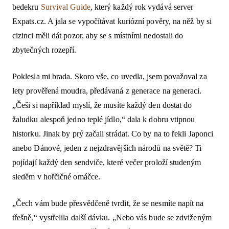
bedekru
Survival Guide
, který každý rok vydává server
Expats.cz. A jala se vypočítávat kuriózní pověry, na něž by si
cizinci měli dát pozor, aby se s místními nedostali do
zbytečných rozepří.
Poklesla mi brada. Skoro vše, co uvedla, jsem považoval za
lety prověřená moudra, předávaná z generace na generaci.
„Češi si například myslí, že musíte každý den dostat do
žaludku alespoň jedno teplé jídlo,“ dala k dobru vtipnou
historku. Jinak by prý začali strádat. Co by na to řekli Japonci
anebo Dánové, jeden z nejzdravějších národů na světě? Ti
pojídají každý den sendviče, které večer proloží studeným
sleděm v hořčičné omáčce.
„Čech vám bude přesvědčeně tvrdit, že se nesmíte napít na
třešně,“ vystřelila další dávku. „Nebo vás bude se zdviženým