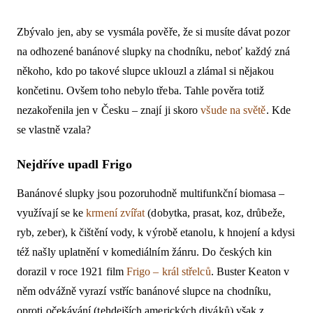
Zbývalo jen, aby se vysmála pověře, že si musíte dávat pozor
na odhozené banánové slupky na chodníku, neboť každý zná
někoho, kdo po takové slupce uklouzl a zlámal si nějakou
končetinu. Ovšem toho nebylo třeba. Tahle pověra totiž
nezakořenila jen v Česku – znají ji skoro
všude na světě
. Kde
se vlastně vzala?
Nejdříve upadl Frigo
Banánové slupky jsou pozoruhodně multifunkční biomasa –
využívají se ke
krmení zvířat
(dobytka, prasat, koz, drůbeže,
ryb, zeber), k čištění vody, k výrobě etanolu, k hnojení a kdysi
též našly uplatnění v komediálním žánru. Do českých kin
dorazil v roce 1921 film
Frigo – král střelců
. Buster Keaton v
něm odvážně vyrazí vstříc banánové slupce na chodníku,
oproti očekávání (tehdejších amerických diváků) však z