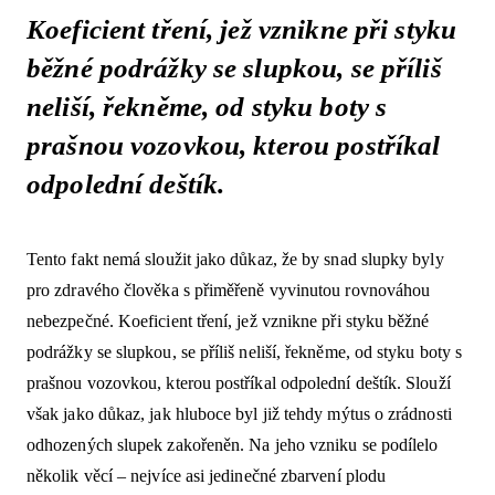
Koeficient tření, jež vznikne při styku
běžné podrážky se slupkou, se příliš
neliší, řekněme, od styku boty s
prašnou vozovkou, kterou postříkal
odpolední deštík.
Tento fakt nemá sloužit jako důkaz, že by snad slupky byly
pro zdravého člověka s přiměřeně vyvinutou rovnováhou
nebezpečné. Koeficient tření, jež vznikne při styku běžné
podrážky se slupkou, se příliš neliší, řekněme, od styku boty s
prašnou vozovkou, kterou postříkal odpolední deštík. Slouží
však jako důkaz, jak hluboce byl již tehdy mýtus o zrádnosti
odhozených slupek zakořeněn. Na jeho vzniku se podílelo
několik věcí – nejvíce asi jedinečné zbarvení plodu