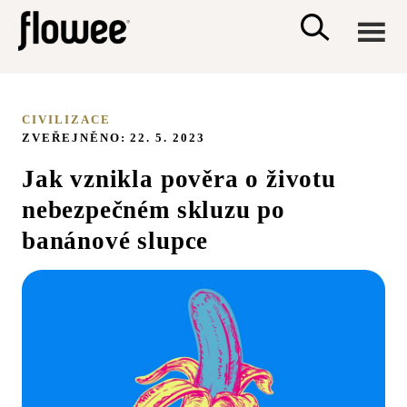
CIVILIZACE
CIVILIZACE
ZVEŘEJNĚNO: 22. 5. 2023
ZDRAVÍ
Jak vznikla pověra o životu
nebezpečném skluzu po
PSYCHOLOGIE
banánové slupce
RODINA A DĚTI
SEX A VZTAHY
PORADNA