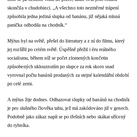
skončila v chudobinci. „A všechno toto nezměrné trápení
způsobila jedna jediná slupka od banánu, již nějaká mlsná
panička odhodila na chodník.“
Mýtus byl na světě, přešel do literatury a z ní do filmu, který
jej rozšířil po celém světě. Úspěšně přežil i éru reálného
socialismu, během níž se počet zlomených končetin
způsobených uklouznutím po slupce za rok skoro snad
vyrovnal počtu banánů prodaných za stejné kalendářní období
po celé zemi.
A mýtus žije dodnes. Odhazovat slupky od banánů na chodník
je pro slušného člověka tabu, jež má zakódováno již v genech.
Podobně jako zákaz napít se po třešních nebo skákat uřícený
do rybníka.