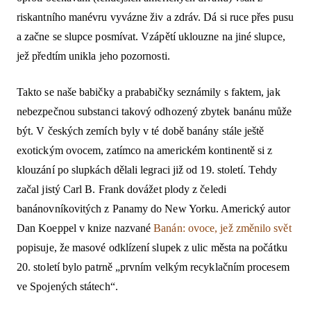
riskantního manévru vyvázne živ a zdráv. Dá si ruce přes pusu
a začne se slupce posmívat. Vzápětí uklouzne na jiné slupce,
jež předtím unikla jeho pozornosti.
Takto se naše babičky a prababičky seznámily s faktem, jak
nebezpečnou substanci takový odhozený zbytek banánu může
být. V českých zemích byly v té době banány stále ještě
exotickým ovocem, zatímco na americkém kontinentě si z
klouzání po slupkách dělali legraci již od 19. století. Tehdy
začal jistý Carl B. Frank dovážet plody z čeledi
banánovníkovitých z Panamy do New Yorku. Americký autor
Dan Koeppel v knize nazvané
Banán: ovoce, jež změnilo svět
popisuje, že masové odklízení slupek z ulic města na počátku
20. století bylo patrně „prvním velkým recyklačním procesem
ve Spojených státech“.