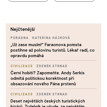
nejčtenější
PORADNA
KATEŘINA HÁJKOVÁ
„Už zase musím!“ Faraonova pomsta
postihne až polovinu turistů. Lékař radí, co
opravdu pomáhá
CIVILIZACE
ZDENĚK STRNAD
Černí hobiti? Zapomeňte. Andy Serkis
odmítá politickou korektnost při
obsazování nového Pána prstenů
CIVILIZACE
ZDENĚK STRNAD
Deset největších českých turistických
bizárů. Trdelník je všude, za největším