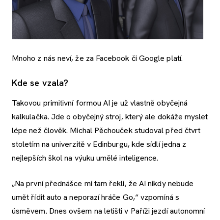
Mnoho z nás neví, že za Facebook či Google platí.
Kde se vzala?
Takovou primitivní formou AI je už vlastně obyčejná
kalkulačka. Jde o obyčejný stroj, který ale dokáže myslet
lépe než člověk. Michal Pěchouček studoval před čtvrt
stoletím na univerzitě v Edinburgu, kde sídlí jedna z
nejlepších škol na výuku umělé inteligence.
„Na první přednášce mi tam řekli, že AI nikdy nebude
umět řídit auto a neporazí hráče Go,“ vzpomíná s
úsměvem. Dnes ovšem na letišti v Paříži jezdí autonomní