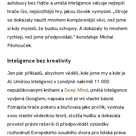
autobusy bez řidiče a umělá inteligence válcuje nejlepší
hráče Go, nejsložitější hry, jakou člověk vymyslel. „Stroje
se dokázaly naučit mnohem komplexnější věci, než jsme
si kdy mysleli, že budou schopny. A dokázaly to mnohem
rychleji, než jsme předpovídali,“ konstatuje Michal
Pěchouček.
Inteligence bez kreativity
Jen pár příkladů, abychom věděli, kde jsme my a kde je
AI. Umělou inteligenci v Londýně nakrmili 11 000
nepublikovanými knihami a
Deep Mind
, umělá inteligence
vyvíjená Googlem, napsala své první vlastní básně.
Potrápila hráče pokeru a blufovala jako profík, vyvinula
svou vlastní vědeckou teorii, složila hudbu a dokázala
provést právní rešerši či předpovědět výsledky
rozhodnutí Evropského soudního dvora pro lidská práva