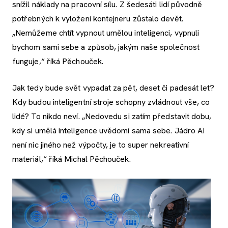
snížil náklady na pracovní sílu. Z šedesáti lidí původně
potřebných k vyložení kontejneru zůstalo devět.
„Nemůžeme chtít vypnout umělou inteligenci, vypnuli
bychom sami sebe a způsob, jakým naše společnost
funguje,“ říká Pěchouček.
Jak tedy bude svět vypadat za pět, deset či padesát let?
Kdy budou inteligentní stroje schopny zvládnout vše, co
lidé? To nikdo neví. „Nedovedu si zatím představit dobu,
kdy si umělá inteligence uvědomí sama sebe. Jádro AI
není nic jiného než výpočty, je to super nekreativní
materiál,“ říká Michal Pěchouček.