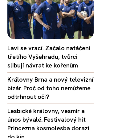
Lavi se vrací. Začalo natáčení
třetího Vyšehradu, tvůrci
slibují návrat ke kořenům
Královny Brna a nový televizní
bizár. Proč od toho nemůžeme
odtrhnout oči?
Lesbické královny, vesmír a
únos bývalé. Festivalový hit
Princezna kosmolesba dorazí
do kin