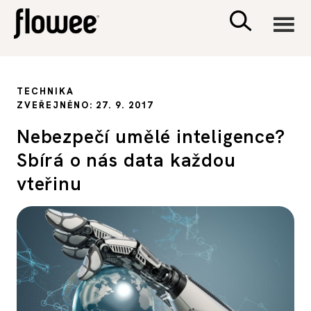
CIVILIZACE
TECHNIKA
ZVEŘEJNĚNO: 27. 9. 2017
ZDRAVÍ
Nebezpečí umělé inteligence?
Sbírá o nás data každou
PSYCHOLOGIE
vteřinu
RODINA A DĚTI
SEX A VZTAHY
PORADNA