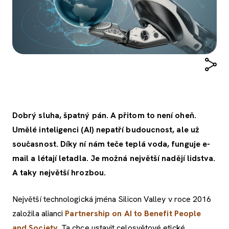
Dobrý sluha, špatný pán. A přitom to není oheň.
Umělé inteligenci (AI) nepatří budoucnost, ale už
současnost. Díky ní nám teče teplá voda, funguje e-
mail a létají letadla. Je možná největší nadějí lidstva.
A taky největší hrozbou.
Největší technologická jména Silicon Valley v roce 2016
založila alianci
Partnership on AI to Benefit People
and Society
. Ta chce ustavit celosvětové etické