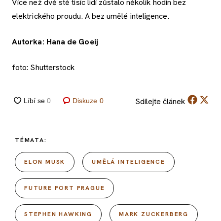
Více než dvě stě tisíc lidí zůstalo několik hodin bez
elektrického proudu. A bez umělé inteligence.
Autorka: Hana de Goeij
foto: Shutterstock
Sdílejte
článek
Diskuze
0
TÉMATA:
ELON MUSK
UMĚLÁ INTELIGENCE
FUTURE PORT PRAGUE
STEPHEN HAWKING
MARK ZUCKERBERG