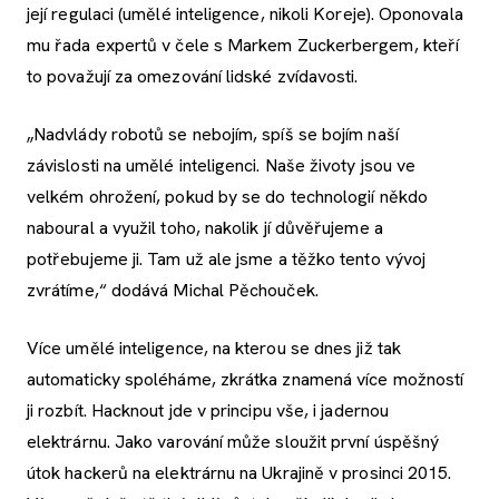
její regulaci (umělé inteligence, nikoli Koreje). Oponovala
mu řada expertů v čele s Markem Zuckerbergem, kteří
to považují za omezování lidské zvídavosti.
„Nadvlády robotů se nebojím, spíš se bojím naší
závislosti na umělé inteligenci. Naše životy jsou ve
velkém ohrožení, pokud by se do technologií někdo
naboural a využil toho, nakolik jí důvěřujeme a
potřebujeme ji. Tam už ale jsme a těžko tento vývoj
zvrátíme,“ dodává Michal Pěchouček.
Více umělé inteligence, na kterou se dnes již tak
automaticky spoléháme, zkrátka znamená více možností
ji rozbít. Hacknout jde v principu vše, i jadernou
elektrárnu. Jako varování může sloužit první úspěšný
útok hackerů na elektrárnu na Ukrajině v prosinci 2015.