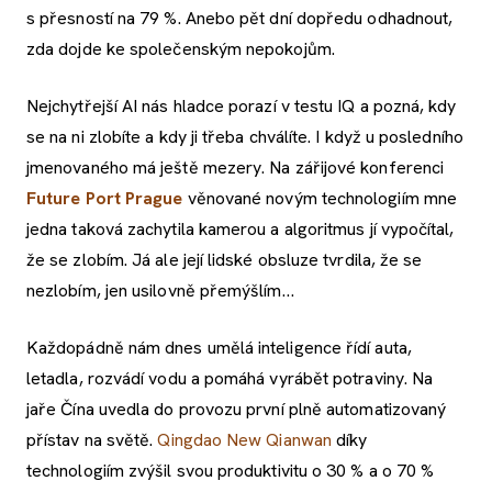
s přesností na 79 %. Anebo pět dní dopředu odhadnout,
zda dojde ke společenským nepokojům.
Nejchytřejší AI nás hladce porazí v testu IQ a pozná, kdy
se na ni zlobíte a kdy ji třeba chválíte. I když u posledního
jmenovaného má ještě mezery. Na zářijové konferenci
Future Port Prague
věnované novým technologiím mne
jedna taková zachytila kamerou a algoritmus jí vypočítal,
že se zlobím. Já ale její lidské obsluze tvrdila, že se
nezlobím, jen usilovně přemýšlím…
Každopádně nám dnes umělá inteligence řídí auta,
letadla, rozvádí vodu a pomáhá vyrábět potraviny. Na
jaře Čína uvedla do provozu první plně automatizovaný
přístav na světě.
Qingdao New Qianwan
díky
technologiím zvýšil svou produktivitu o 30 % a o 70 %