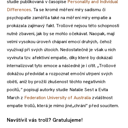
studie publikovaná v časopise
Personality and Individual
Differences
. Ta se kromě měření míry sadismu či
psychopatie zaměřila také na měření míry empatie a
prokázala zajímavý fakt. Trollové nejsou této schopnosti
nutně zbaveni, jak by se mohlo očekávat. Naopak, mají
velmi vysokou úroveň chápaní emocí druhých, čehož
využívají při svých útocích. Nedostatečně je však u nich
vyvinuta tzv. afektivní empatie, díky které by dokázali
internalizovat tyto emoce a následně je i cítit. „Trollové
dokážou předvídat a rozpoznat emoční utrpení svých
obětí, aniž by prožili zkušenost těchto negativních
pocitů,“ popisují autorky studie Natalie Sest a Evita
March z
Federation University of Australia
zvláštnost
empatie trollů, která je mimo jiné„chrání“ před soucitem.
Navštívil vás troll? Gratulujeme!