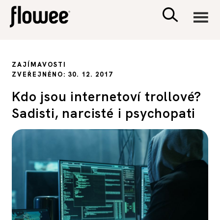
CIVILIZACE
ZAJÍMAVOSTI
ZVEŘEJNĚNO: 30. 12. 2017
ZDRAVÍ
Kdo jsou internetoví trollové?
Sadisti, narcisté i psychopati
PSYCHOLOGIE
RODINA A DĚTI
SEX A VZTAHY
PORADNA