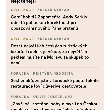
nejčtenější
CIVILIZACE
ZDENĚK STRNAD
Černí hobiti? Zapomeňte. Andy Serkis
odmítá politickou korektnost při
obsazování nového Pána prstenů
CIVILIZACE
ZDENĚK STRNAD
Deset největších českých turistických
bizárů. Trdelník je všude, za největším
peklem musíte na Moravu (a sklípek to
není)
PORADNA
KRISTÝNA NEDOBITÁ
Šest znaků, že jste v turistické pasti. Takhle
restaurace loví důvěřivé cestovatele
PORADNA
OLIVIE DOLEŽELOVÁ
„Zavři oči, roztáhni nohy a mysli na Českou
republiku.“ Existuje v manželství nárok na