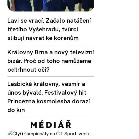
Lavi se vrací. Začalo natáčení
třetího Vyšehradu, tvůrci
slibují návrat ke kořenům
Královny Brna a nový televizní
bizár. Proč od toho nemůžeme
odtrhnout oči?
Lesbické královny, vesmír a
únos bývalé. Festivalový hit
Princezna kosmolesba dorazí
do kin