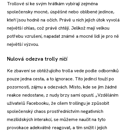
Trollové si ke svým hrátkám vybírají zejména
společensky mocné, úspěšné nebo oblíbené jedince,
kteří jsou hodně na očích. Právě u nich jejich útok vyvolá
největší ohlas, což právě chtějí. Jelikož mají velkou
potřebu vzrušení, napadat známé a mocné lidi je pro ně
největší výzvou.
Nulová odezva trolly ničí
Ke zbavení se obtěžujícího trolla vede podle odborníků
pouze jedna cesta, a to ignorace. Tito jedinci touží po
pozornosti, zájmu a odezvách. Místo, kde se jim žádné
reakce nedostane, z nudy brzy sami opustí. „Vzděláním
uživatelů Facebooku, že cílem trollingu je způsobit
společenský chaos prostřednictvím negativních
mezilidských interakcí, se můžeme naučit na tyto
provokace adekvátně reagovat, a tím snížit i jejich