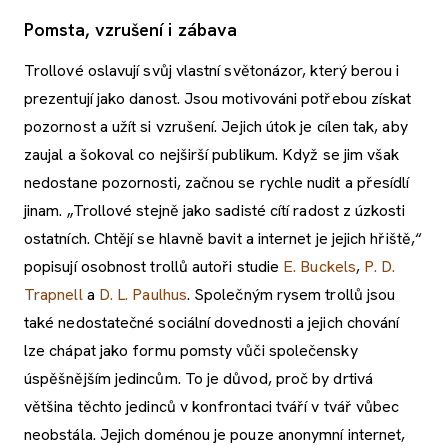
Pomsta, vzrušení i zábava
Trollové oslavují svůj vlastní světonázor, který berou i
prezentují jako danost. Jsou motivováni potřebou získat
pozornost a užít si vzrušení. Jejich útok je cílen tak, aby
zaujal a šokoval co nejširší publikum. Když se jim však
nedostane pozornosti, začnou se rychle nudit a přesídlí
jinam. „Trollové stejně jako sadisté cítí radost z úzkosti
ostatních. Chtějí se hlavně bavit a internet je jejich hřiště,“
popisují osobnost trollů autoři studie
E. Buckels
,
P. D.
Trapnell
a
D. L. Paulhus
. Společným rysem trollů jsou
také nedostatečné sociální dovednosti a jejich chování
lze chápat jako formu pomsty vůči společensky
úspěšnějším jedincům. To je důvod, proč by drtivá
většina těchto jedinců v konfrontaci tváří v tvář vůbec
neobstála. Jejich doménou je pouze anonymní internet,