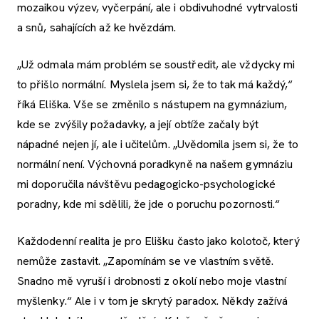
mozaikou výzev, vyčerpání, ale i obdivuhodné vytrvalosti
a snů, sahajících až ke hvězdám.
„Už odmala mám problém se soustředit, ale vždycky mi
to přišlo normální. Myslela jsem si, že to tak má každý,“
říká Eliška. Vše se změnilo s nástupem na gymnázium,
kde se zvýšily požadavky, a její obtíže začaly být
nápadné nejen jí, ale i učitelům. „Uvědomila jsem si, že to
normální není. Výchovná poradkyně na našem gymnáziu
mi doporučila návštěvu pedagogicko-psychologické
poradny, kde mi sdělili, že jde o poruchu pozornosti.“
Každodenní realita je pro Elišku často jako kolotoč, který
nemůže zastavit. „Zapomínám se ve vlastním světě.
Snadno mě vyruší i drobnosti z okolí nebo moje vlastní
myšlenky.“ Ale i v tom je skrytý paradox. Někdy zažívá