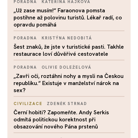
PORADNA
KATEŘINA HÁJKOVÁ
„Už zase musím!“ Faraonova pomsta
postihne až polovinu turistů. Lékař radí, co
opravdu pomáhá
PORADNA
KRISTÝNA NEDOBITÁ
Šest znaků, že jste v turistické pasti. Takhle
restaurace loví důvěřivé cestovatele
PORADNA
OLIVIE DOLEŽELOVÁ
„Zavři oči, roztáhni nohy a mysli na Českou
republiku.“ Existuje v manželství nárok na
sex?
CIVILIZACE
ZDENĚK STRNAD
Černí hobiti? Zapomeňte. Andy Serkis
odmítá politickou korektnost při
obsazování nového Pána prstenů