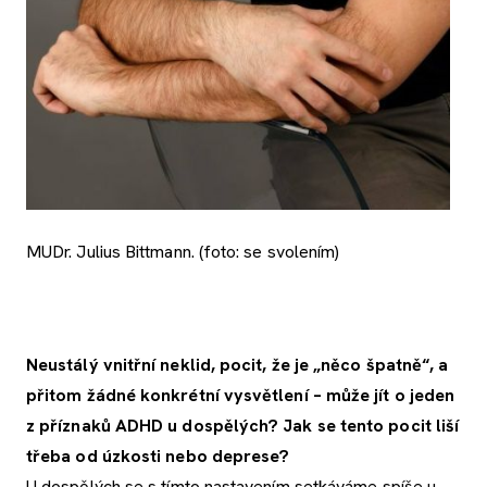
MUDr. Julius Bittmann. (foto: se svolením)
Neustálý vnitřní neklid, pocit, že je „něco špatně“, a
přitom žádné konkrétní vysvětlení – může jít o jeden
z příznaků ADHD u dospělých? Jak se tento pocit liší
třeba od úzkosti nebo deprese?
U dospělých se s tímto nastavením setkáváme spíše u