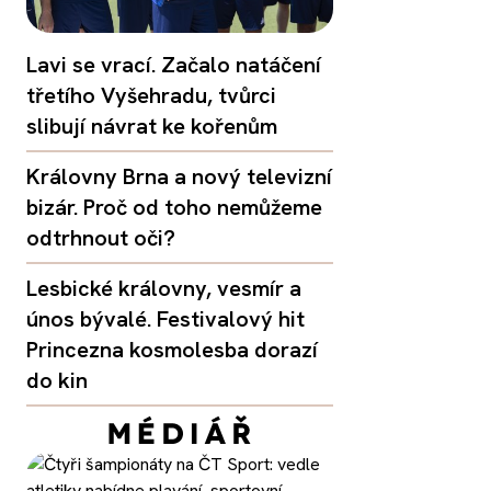
Lavi se vrací. Začalo natáčení
třetího Vyšehradu, tvůrci
slibují návrat ke kořenům
Královny Brna a nový televizní
bizár. Proč od toho nemůžeme
odtrhnout oči?
Lesbické královny, vesmír a
únos bývalé. Festivalový hit
Princezna kosmolesba dorazí
do kin