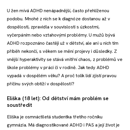
U žen mívá ADHD nenápadnější, často přehlíženou
podobu. Mnohé z nich se k diagnóze dostanou až v
dospělosti, zpravidla v souvislosti s úzkostmi,
vyčerpáním nebo vztahovými problémy. U mužů bývá
ADHD rozpoznáno častěji už v dětství, ale ani u nich tím
příběh nekončí, s věkem se mění projevy i důsledky. Z
vnější hyperaktivity se stává vnitřní chaos, z problémů ve
škole problémy v práci či v rodině. Jak tedy ADHD
vypadá v dospělém věku? A proč tolik lidí zjistí pravou
příčinu svých obtíží v dospělosti?
Eliška (18 let): Od dětství mám problém se
soustředit
Eliška je osmnáctiletá studentka třetího ročníku
gymnázia. Má diagnostikované ADHD i PAS a její život je