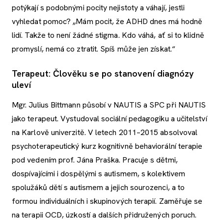
potýkají s podobnými pocity nejistoty a váhají, jestli
vyhledat pomoc? „Mám pocit, že ADHD dnes má hodně
lidí. Takže to není žádné stigma. Kdo váhá, ať si to klidně
promyslí, nemá co ztratit. Spíš může jen získat.“
Terapeut: Člověku se po stanovení diagnózy
uleví
Mgr. Julius Bittmann působí v NAUTIS a SPC při NAUTIS
jako terapeut. Vystudoval sociální pedagogiku a učitelství
na Karlově univerzitě. V letech 2011–2015 absolvoval
psychoterapeutický kurz kognitivně behaviorální terapie
pod vedením prof. Jána Praška. Pracuje s dětmi,
dospívajícími i dospělými s autismem, s kolektivem
spolužáků dětí s autismem a jejich sourozenci, a to
formou individuálních i skupinových terapií. Zaměřuje se
na terapii OCD, úzkostí a dalších přidružených poruch.