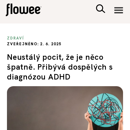
CIVILIZACE
ZDRAVÍ
ZVEŘEJNĚNO: 2. 6. 2025
ZDRAVÍ
Neustálý pocit, že je něco
špatně. Přibývá dospělých s
PSYCHOLOGIE
diagnózou ADHD
RODINA A DĚTI
SEX A VZTAHY
PORADNA