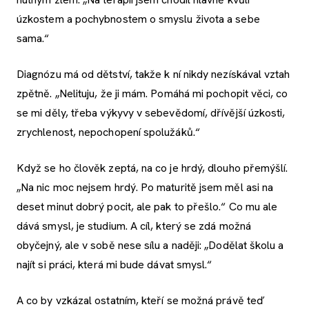
úzkostem a pochybnostem o smyslu života a sebe
sama.“
Diagnózu má od dětství, takže k ní nikdy nezískával vztah
zpětně. „Nelituju, že ji mám. Pomáhá mi pochopit věci, co
se mi děly, třeba výkyvy v sebevědomí, dřívější úzkosti,
zrychlenost, nepochopení spolužáků.“
Když se ho člověk zeptá, na co je hrdý, dlouho přemýšlí.
„Na nic moc nejsem hrdý. Po maturitě jsem měl asi na
deset minut dobrý pocit, ale pak to přešlo.“ Co mu ale
dává smysl, je studium. A cíl, který se zdá možná
obyčejný, ale v sobě nese sílu a naději: „Dodělat školu a
najít si práci, která mi bude dávat smysl.“
A co by vzkázal ostatním, kteří se možná právě teď