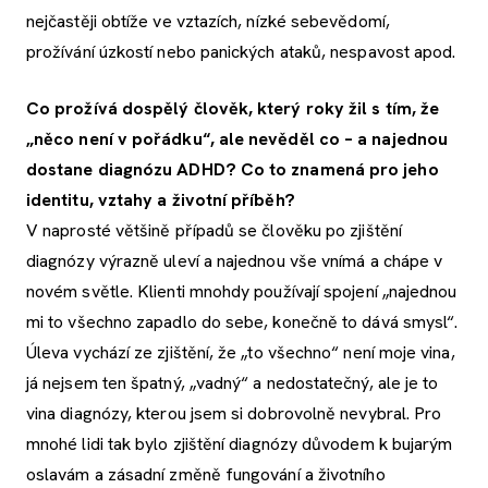
nejčastěji obtíže ve vztazích, nízké sebevědomí,
prožívání úzkostí nebo panických ataků, nespavost apod.
Co prožívá dospělý člověk, který roky žil s tím, že
„něco není v pořádku“, ale nevěděl co – a najednou
dostane diagnózu ADHD? Co to znamená pro jeho
identitu, vztahy a životní příběh?
V naprosté většině případů se člověku po zjištění
diagnózy výrazně uleví a najednou vše vnímá a chápe v
novém světle. Klienti mnohdy používají spojení „najednou
mi to všechno zapadlo do sebe, konečně to dává smysl“.
Úleva vychází ze zjištění, že „to všechno“ není moje vina,
já nejsem ten špatný, „vadný“ a nedostatečný, ale je to
vina diagnózy, kterou jsem si dobrovolně nevybral. Pro
mnohé lidi tak bylo zjištění diagnózy důvodem k bujarým
oslavám a zásadní změně fungování a životního