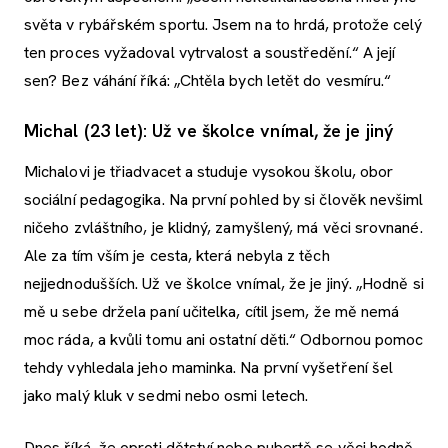
světa v rybářském sportu. Jsem na to hrdá, protože celý
ten proces vyžadoval vytrvalost a soustředění.“ A její
sen? Bez váhání říká: „Chtěla bych letět do vesmíru.“
Michal (23 let): Už ve školce vnímal, že je jiný
Michalovi je třiadvacet a studuje vysokou školu, obor
sociální pedagogika. Na první pohled by si člověk nevšiml
ničeho zvláštního, je klidný, zamyšlený, má věci srovnané.
Ale za tím vším je cesta, která nebyla z těch
nejjednodušších. Už ve školce vnímal, že je jiný. „Hodně si
mě u sebe držela paní učitelka, cítil jsem, že mě nemá
moc ráda, a kvůli tomu ani ostatní děti.“ Odbornou pomoc
tehdy vyhledala jeho maminka. Na první vyšetření šel
jako malý kluk v sedmi nebo osmi letech.
Dnes říká, že oproti dětství nebo pubertě se věci hodně