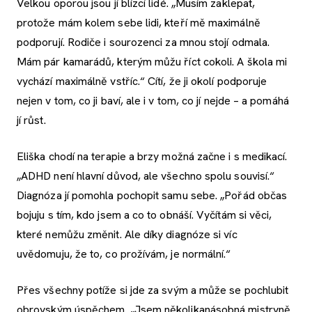
Velkou oporou jsou jí blízcí lidé. „Musím zaklepat,
protože mám kolem sebe lidi, kteří mě maximálně
podporují. Rodiče i sourozenci za mnou stojí odmala.
Mám pár kamarádů, kterým můžu říct cokoli. A škola mi
vychází maximálně vstříc.“ Cítí, že ji okolí podporuje
nejen v tom, co ji baví, ale i v tom, co jí nejde – a pomáhá
jí růst.
Eliška chodí na terapie a brzy možná začne i s medikací.
„ADHD není hlavní důvod, ale všechno spolu souvisí.“
Diagnóza jí pomohla pochopit samu sebe. „Pořád občas
bojuju s tím, kdo jsem a co to obnáší. Vyčítám si věci,
které nemůžu změnit. Ale díky diagnóze si víc
uvědomuju, že to, co prožívám, je normální.“
Přes všechny potíže si jde za svým a může se pochlubit
obrovským úspěchem. „Jsem několikanásobná mistryně