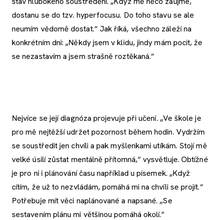
stav hlubokého soustředění. „Když mě něco zaujme,
dostanu se do tzv. hyperfocusu. Do toho stavu se ale
neumím vědomě dostat.“ Jak říká, všechno záleží na
konkrétním dni: „Někdy jsem v klidu, jindy mám pocit, že
se nezastavím a jsem strašně roztěkaná.“
Nejvíce se její diagnóza projevuje při učení. „Ve škole je
pro mě nejtěžší udržet pozornost během hodin. Vydržím
se soustředit jen chvíli a pak myšlenkami utíkám. Stojí mě
velké úsilí zůstat mentálně přítomná,“ vysvětluje. Obtížné
je pro ni i plánování času například u písemek. „Když
cítím, že už to nezvládám, pomáhá mi na chvíli se projít.“
Potřebuje mít věci naplánované a napsané. „Se
sestavením plánu mi většinou pomáhá okolí.“