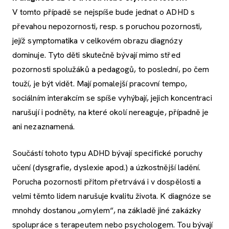
V tomto případě se nejspíše bude jednat o ADHD s
převahou nepozornosti, resp. s poruchou pozornosti,
jejíž symptomatika v celkovém obrazu diagnózy
dominuje. Tyto děti skutečně bývají mimo střed
pozornosti spolužáků a pedagogů, to poslední, po čem
touží, je být vidět. Mají pomalejší pracovní tempo,
sociálním interakcím se spíše vyhýbají, jejich koncentraci
narušují i podněty, na které okolí nereaguje, případně je
ani nezaznamená.
Součástí tohoto typu ADHD bývají specifické poruchy
učení (dysgrafie, dyslexie apod.) a úzkostnější ladění.
Porucha pozornosti přitom přetrvává i v dospělosti a
velmi těmto lidem narušuje kvalitu života. K diagnóze se
mnohdy dostanou „omylem“, na základě jiné zakázky
spolupráce s terapeutem nebo psychologem. Tou bývají