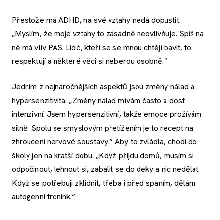
Přestože má ADHD, na své vztahy nedá dopustit.
„Myslím, že moje vztahy to zásadně neovlivňuje. Spíš na
ně má vliv PAS. Lidé, kteří se se mnou chtějí bavit, to
respektují a některé věci si neberou osobně.“
Jedním z nejnáročnějších aspektů jsou změny nálad a
hypersenzitivita. „Změny nálad mívám často a dost
intenzivní. Jsem hypersenzitivní, takže emoce prožívám
silně. Spolu se smyslovým přetížením je to recept na
zhroucení nervové soustavy.“ Aby to zvládla, chodí do
školy jen na kratší dobu. „Když přijdu domů, musím si
odpočinout, lehnout si, zabalit se do deky a nic nedělat.
Když se potřebuji zklidnit, třeba i před spaním, dělám
autogenní trénink.“