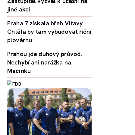
Zastupitel vyzval k účasti na
jiné akci
Praha 7 získala břeh Vltavy.
Chtěla by tam vybudovat říční
plovárnu
Prahou jde duhový průvod.
Nechybí ani narážka na
Macinku