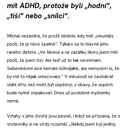
mít ADHD, protože byli „hodní“,
„tiší“ nebo „snílci“.
Michal nezastírá, že prožil období, kdy měl „neustálý
pocit, že je něco špatně“. Týkalo se to hlavně jeho
raného dětství. „Ve školce a na začátku školy jsem měl
pocit, že jsem cizí. Ale teď už to tak nevnímám.
Sebevědomí sice nemám bůhvíjaké, ale nemyslím si, že
by mě to nějak omezovalo.“ V minulosti se častokrát
stáhl dřív, než mohl být úspěšný, z obavy, že úspěch
bude nutné zopakovat. Dnes už podobné myšlenky
nemá.
Vztahy v jeho životě jsou pevné, i když se přiznává, že s
vrstevníky si ne vždy rozuměl. „Někdy jsem byl jediný,