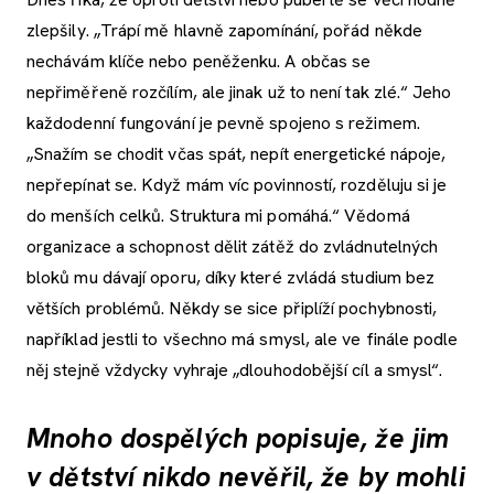
zlepšily. „Trápí mě hlavně zapomínání, pořád někde
nechávám klíče nebo peněženku. A občas se
nepřiměřeně rozčílím, ale jinak už to není tak zlé.“ Jeho
každodenní fungování je pevně spojeno s režimem.
„Snažím se chodit včas spát, nepít energetické nápoje,
nepřepínat se. Když mám víc povinností, rozděluju si je
do menších celků. Struktura mi pomáhá.“ Vědomá
organizace a schopnost dělit zátěž do zvládnutelných
bloků mu dávají oporu, díky které zvládá studium bez
větších problémů. Někdy se sice připlíží pochybnosti,
například jestli to všechno má smysl, ale ve finále podle
něj stejně vždycky vyhraje „dlouhodobější cíl a smysl“.
Mnoho dospělých popisuje, že jim
v dětství nikdo nevěřil, že by mohli