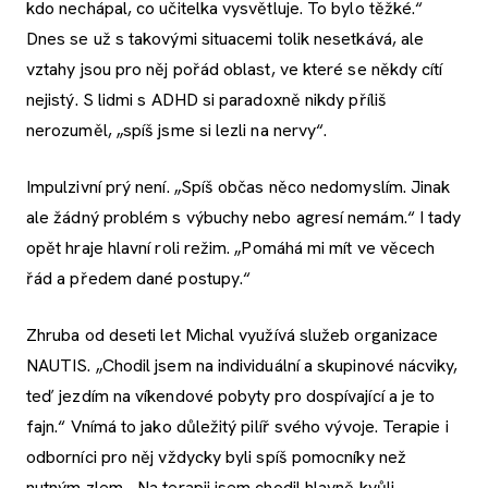
kdo nechápal, co učitelka vysvětluje. To bylo těžké.“
Dnes se už s takovými situacemi tolik nesetkává, ale
vztahy jsou pro něj pořád oblast, ve které se někdy cítí
nejistý. S lidmi s ADHD si paradoxně nikdy příliš
nerozuměl, „spíš jsme si lezli na nervy“.
Impulzivní prý není. „Spíš občas něco nedomyslím. Jinak
ale žádný problém s výbuchy nebo agresí nemám.“ I tady
opět hraje hlavní roli režim. „Pomáhá mi mít ve věcech
řád a předem dané postupy.“
Zhruba od deseti let Michal využívá služeb organizace
NAUTIS. „Chodil jsem na individuální a skupinové nácviky,
teď jezdím na víkendové pobyty pro dospívající a je to
fajn.“ Vnímá to jako důležitý pilíř svého vývoje. Terapie i
odborníci pro něj vždycky byli spíš pomocníky než
nutným zlem. „Na terapii jsem chodil hlavně kvůli