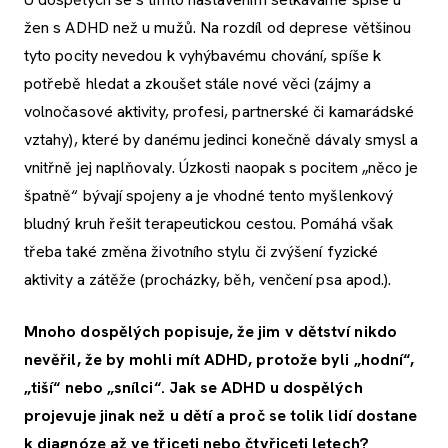
žen s ADHD než u mužů. Na rozdíl od deprese většinou
tyto pocity nevedou k vyhýbavému chování, spíše k
potřebě hledat a zkoušet stále nové věci (zájmy a
volnočasové aktivity, profesi, partnerské či kamarádské
vztahy), které by danému jedinci konečně dávaly smysl a
vnitřně jej naplňovaly. Úzkosti naopak s pocitem „něco je
špatně“ bývají spojeny a je vhodné tento myšlenkový
bludný kruh řešit terapeutickou cestou. Pomáhá však
třeba také změna životního stylu či zvýšení fyzické
aktivity a zátěže (procházky, běh, venčení psa apod.).
Mnoho dospělých popisuje, že jim v dětství nikdo
nevěřil, že by mohli mít ADHD, protože byli „hodní“,
„tiší“ nebo „snílci“. Jak se ADHD u dospělých
projevuje jinak než u dětí a proč se tolik lidí dostane
k diagnóze až ve třiceti nebo čtyřiceti letech?