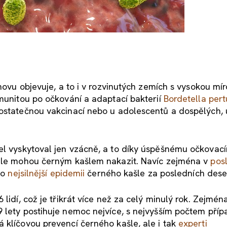
znovu objevuje, a to i v rozvinutých zemích s vysokou mí
imunitou po očkování a adaptací bakterií
Bordetella pert
dostatečnou vakcinací nebo u adolescentů a dospělých, 
el vyskytoval jen vzácně, a to díky úspěšnému očkovac
tále mohou černým kašlem nakazit. Navíc zejména v
pos
 o
nejsilnější epidemii
černého kašle za posledních deset
 lidí, což je třikrát více než za celý minulý rok. Zejmé
 lety postihuje nemoc nejvíce, s nejvyšším počtem pří
 klíčovou prevencí černého kašle, ale i tak
experti