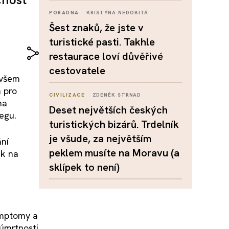
PORADNA
KRISTÝNA NEDOBITÁ
Šest znaků, že jste v
turistické pasti. Takhle
restaurace loví důvěřivé
cestovatele
ovšem
h pro
CIVILIZACE
ZDENĚK STRNAD
na
Deset největších českých
egu.
turistických bizárů. Trdelník
je všude, za největším
ní
peklem musíte na Moravu (a
ak na
sklípek to není)
symptomy a
úmrtnosti