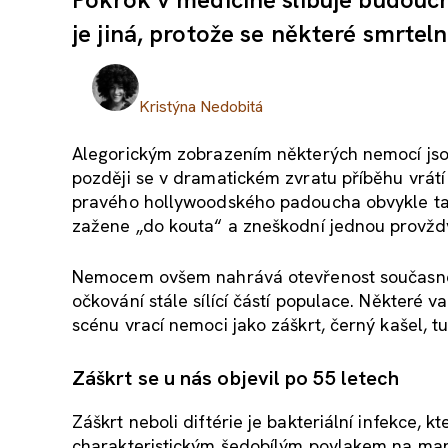
je jiná, protože se některé smrte
Kristýna Nedobitá
Alegorickým zobrazením některých nemocí jsou
později se v dramatickém zvratu příběhu vrátí
pravého hollywoodského padoucha obvykle tak 
zažene „do kouta“ a zneškodní jednou provžd
Nemocem ovšem nahrává otevřenost současného
očkování stále sílící částí populace. Některé v
scénu vrací nemoci jako záškrt, černý kašel, t
Záškrt se u nás objevil po 55 letech
Záškrt neboli diftérie je bakteriální infekce,
charakteristickým šedobílým povlakem na mandl