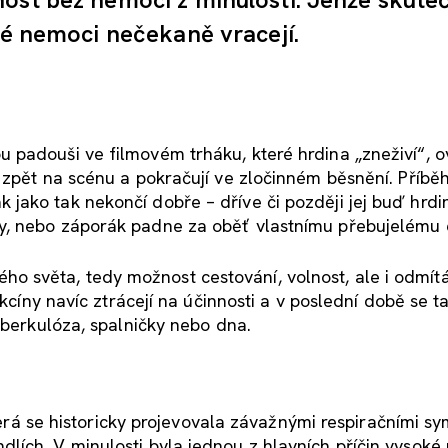
lné nemoci nečekaně vracejí.
 padouši ve filmovém trháku, které hrdina „zneživí“, 
 zpět na scénu a pokračují ve zločinném běsnění. Příbě
jako tak nekončí dobře – dříve či později jej buď hrdi
y, nebo záporák padne za oběť vlastnímu přebujelému 
 světa, tedy možnost cestování, volnost, ale i odmítá
akcíny navíc ztrácejí na účinnosti a v poslední době se t
uberkulóza, spalničky nebo dna.
 která se historicky projevovala závažnými respiračními 
ích. V minulosti byla jednou z hlavních příčin vysoké 