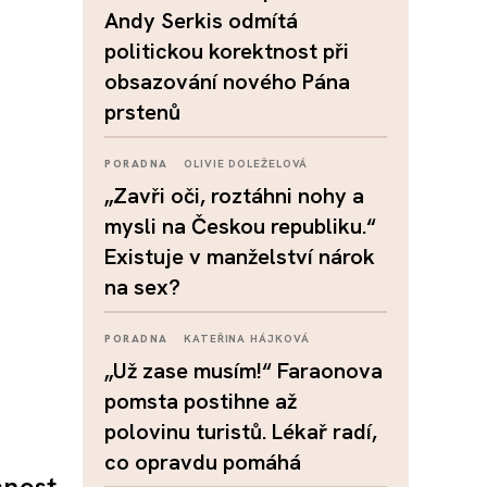
Andy Serkis odmítá
politickou korektnost při
obsazování nového Pána
prstenů
PORADNA
OLIVIE DOLEŽELOVÁ
„Zavři oči, roztáhni nohy a
mysli na Českou republiku.“
Existuje v manželství nárok
na sex?
PORADNA
KATEŘINA HÁJKOVÁ
„Už zase musím!“ Faraonova
pomsta postihne až
polovinu turistů. Lékař radí,
co opravdu pomáhá
čnost