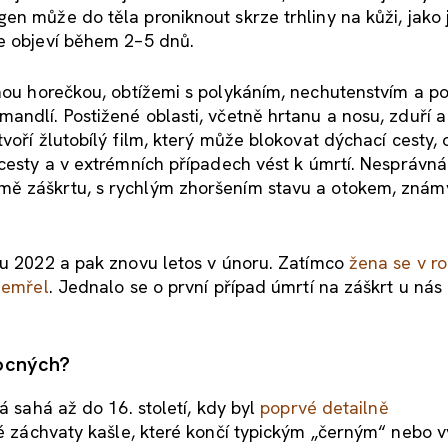
en může do těla proniknout skrze trhliny na kůži, jako 
le objeví během 2–5 dnů.
ou horečkou, obtížemi s polykáním, nechutenstvím a p
ndlí. Postižené oblasti, včetně hrtanu a nosu, zduří a
oří žlutobílý film, který může blokovat dýchací cesty, o
 cesty a v extrémních případech vést k úmrtí. Nesprávná
mě záškrtu, s rychlým zhoršením stavu a otokem, znám
ku 2022 a pak znovu letos v únoru. Zatímco
žena se v r
zemřel
. Jednalo se o první případ úmrtí na záškrt u nás
mocných?
á sahá až do 16. století, kdy byl
poprvé detailně
né záchvaty kašle, které končí typickým „černým“ nebo 