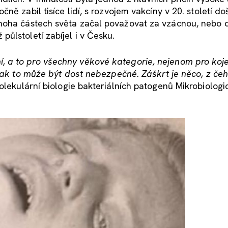
ě zabil tisíce lidí, s rozvojem vakcíny v 20. století do
mnoha částech světa začal považovat za vzácnou, nebo
ůlstoletí zabíjel i v Česku.
 a to pro všechny věkové kategorie, nejenom pro koj
, tak to může být dost nebezpečné. Záškrt je něco, z č
lekulární biologie bakteriálních patogenů Mikrobiolog