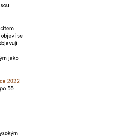
jsou
ocitem
 objeví se
bjevují
ým jako
oce 2022
 po 55
vysokým