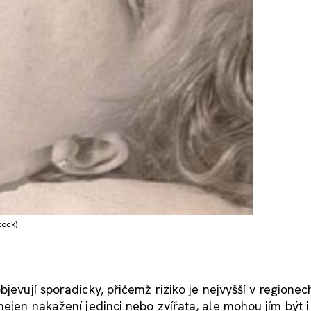
tock)
jevují sporadicky, přičemž riziko je nejvyšší v regionec
nejen nakažení jedinci nebo zvířata, ale mohou jím být i