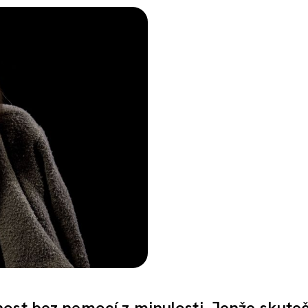
ost bez nemocí z minulosti. Jenže skute