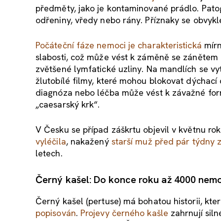
předměty, jako je kontaminované prádlo. Patog
odřeniny, vředy nebo rány. Příznaky se obvyk
Počáteční fáze nemoci je charakteristická
mírn
slabosti, což může vést k záměně se zánětem ma
zvětšené lymfatické uzliny. Na mandlích se vytv
žlutobílé filmy, které mohou blokovat dýchací
diagnóza nebo léčba může vést k závažné for
„caesarský krk“.
V Česku se případ záškrtu objevil v květnu ro
vyléčila
, nakažený
starší muž před pár týdny 
letech.
Černý kašel: Do konce roku až 4000 ne
Černý kašel (pertuse) má bohatou historii, kter
popisován
.
Projevy černého kašle
zahrnují sil