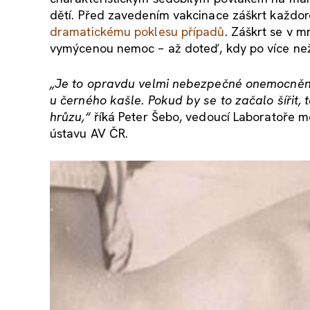
dětí. Před zavedením vakcinace záškrt každoročn
dramatickému poklesu případů
. Záškrt se v 
vymýcenou nemoc – až doteď, kdy po více než p
„Je to opravdu velmi nebezpečné onemocnění,
u černého kašle. Pokud by se to začalo šířit
hrůzu,“
říká Peter Šebo, vedoucí Laboratoře mo
ústavu AV ČR.