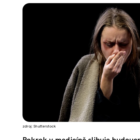
zdroj: Shutterstock
Pokrok v medicíně slibuje budoucn