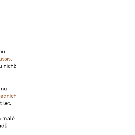
rou
ussis
.
u nichž
ímu
ledních
 let.
na malé
padů