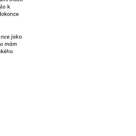
šlo k
 dokonce
ence jako
eho mám
ického