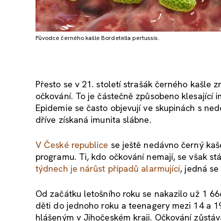
Původce černého kašle Bordetella pertussis.
Přesto se v 21. století strašák černého kašle 
očkování. To je částečně způsobeno klesající 
Epidemie se často objevují ve skupinách s ne
dříve získaná imunita slábne.
V České republice
se ještě nedávno černý kaš
programu. Ti, kdo očkování nemají, se však s
týdnech je nárůst případů alarmující
, jedná se
Od začátku letošního roku se nakazilo už 1 666
děti do jednoho roku a teenagery mezi 14 a 19
hlášeným v Jihočeském kraji. Očkování zůstává