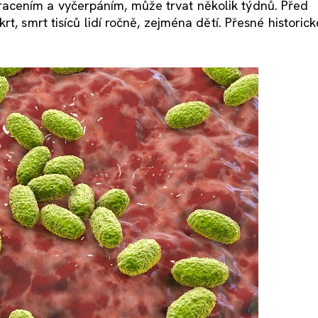
cením a vyčerpáním, může trvat několik týdnů. Před
t, smrt tisíců lidí ročně, zejména dětí. Přesné historic