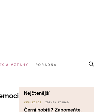
EX A VZTAHY
PORADNA
nejčtenější
nemoci
CIVILIZACE
ZDENĚK STRNAD
Černí hobiti? Zapomeňte.