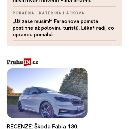
obsazování nového Pána prstenů
PORADNA
KATEŘINA HÁJKOVÁ
„Už zase musím!“ Faraonova pomsta
postihne až polovinu turistů. Lékař radí, co
opravdu pomáhá
RECENZE: Škoda Fabia 130.