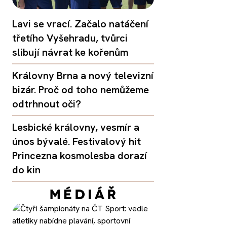
Lavi se vrací. Začalo natáčení
třetího Vyšehradu, tvůrci
slibují návrat ke kořenům
Královny Brna a nový televizní
bizár. Proč od toho nemůžeme
odtrhnout oči?
Lesbické královny, vesmír a
únos bývalé. Festivalový hit
Princezna kosmolesba dorazí
do kin