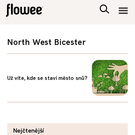
CIVILIZACE
North West Bicester
ZDRAVÍ
PSYCHOLOGIE
Už víte, kde se staví město snů?
RODINA A DĚTI
SEX A VZTAHY
PORADNA
nejčtenější