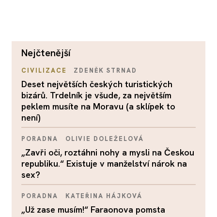
nejčtenější
CIVILIZACE
ZDENĚK STRNAD
Deset největších českých turistických
bizárů. Trdelník je všude, za největším
peklem musíte na Moravu (a sklípek to
není)
PORADNA
OLIVIE DOLEŽELOVÁ
„Zavři oči, roztáhni nohy a mysli na Českou
republiku.“ Existuje v manželství nárok na
sex?
PORADNA
KATEŘINA HÁJKOVÁ
„Už zase musím!“ Faraonova pomsta