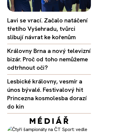
Lavi se vrací. Začalo natáčení
třetího Vyšehradu, tvůrci
slibují návrat ke kořenům
Královny Brna a nový televizní
bizár. Proč od toho nemůžeme
odtrhnout oči?
Lesbické královny, vesmír a
únos bývalé. Festivalový hit
Princezna kosmolesba dorazí
do kin