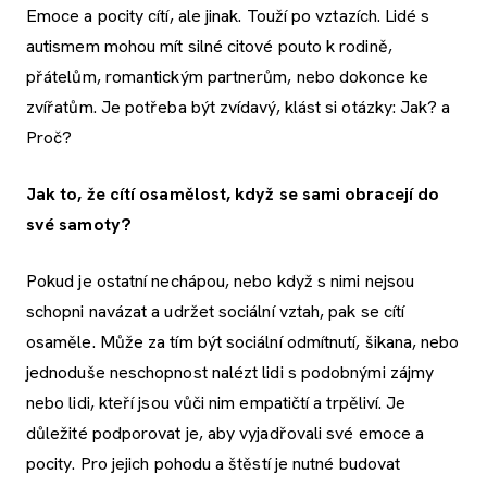
Emoce a pocity cítí, ale jinak. Touží po vztazích. Lidé s
autismem mohou mít silné citové pouto k rodině,
přátelům, romantickým partnerům, nebo dokonce ke
zvířatům. Je potřeba být zvídavý, klást si otázky: Jak? a
Proč?
Jak to, že cítí osamělost, když se sami obracejí do
své samoty?
Pokud je ostatní nechápou, nebo když s nimi nejsou
schopni navázat a udržet sociální vztah, pak se cítí
osaměle. Může za tím být sociální odmítnutí, šikana, nebo
jednoduše neschopnost nalézt lidi s podobnými zájmy
nebo lidi, kteří jsou vůči nim empatičtí a trpěliví. Je
důležité podporovat je, aby vyjadřovali své emoce a
pocity. Pro jejich pohodu a štěstí je nutné budovat