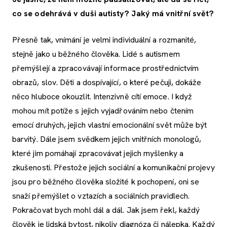
co se odehrává v duši autisty? Jaký má vnitřní svět?
Přesně tak, vnímání je velmi individuální a rozmanité,
stejně jako u běžného člověka. Lidé s autismem
přemýšlejí a zpracovávají informace prostřednictvím
obrazů, slov. Děti a dospívající, o které pečuji, dokáže
něco hluboce okouzlit. Intenzivně cítí emoce. I když
mohou mít potíže s jejich vyjadřováním nebo čtením
emocí druhých, jejich vlastní emocionální svět může být
barvitý. Dále jsem svědkem jejich vnitřních monologů,
které jim pomáhají zpracovávat jejich myšlenky a
zkušenosti. Přestože jejich sociální a komunikační projevy
jsou pro běžného člověka složité k pochopení, oni se
snaží přemýšlet o vztazích a sociálních pravidlech.
Pokračovat bych mohl dál a dál. Jak jsem řekl, každý
člověk je lidská bytost, nikoliv diagnóza či nálepka. Každý