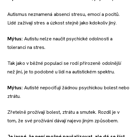
Autismus neznamená absenci stresu, emocí a pocitů.
Lidé zažívají stres a úzkost stejně jako kdokoliv jiný.
Mýtus:
Autistu nelze naučit psychické odolnosti a
toleranci na stres.
Tak jako v běžné populaci se rodí přirozeně odolnější
než jiní, je to podobné u lidí na autistickém spektru.
Mýtus:
Autisté nepociťují žádnou psychickou bolest nebo
ztrátu.
Zřetelně prožívají bolest, ztrátu a smutek. Rozdíl je v
tom, že své prožívání dávají najevo jiným způsobem.
Je jasné, že není možné paušalizovat, ale dá se říct,