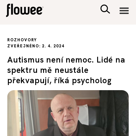
CIVILIZACE
ROZHOVORY
ZVEŘEJNĚNO: 2. 4. 2024
ZDRAVÍ
Autismus není nemoc. Lidé na
spektru mě neustále
PSYCHOLOGIE
překvapují, říká psycholog
RODINA A DĚTI
SEX A VZTAHY
PORADNA