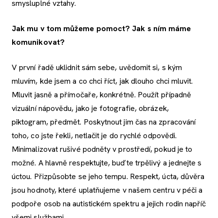
smysluplné vztahy.
Jak mu v tom můžeme pomoct? Jak s ním máme
komunikovat?
V první řadě uklidnit sám sebe, uvědomit si, s kým
mluvím, kde jsem a co chci říct, jak dlouho chci mluvit.
Mluvit jasně a přímočaře, konkrétně. Použít případně
vizuální nápovědu, jako je fotografie, obrázek,
piktogram, předmět. Poskytnout jim čas na zpracování
toho, co jste řekli, netlačit je do rychlé odpovědi.
Minimalizovat rušivé podněty v prostředí, pokud je to
možné. A hlavně respektujte, buďte trpělivý a jednejte s
úctou. Přizpůsobte se jeho tempu. Respekt, úcta, důvěra
jsou hodnoty, které uplatňujeme v našem centru v péči a
podpoře osob na autistickém spektru a jejich rodin napříč
všemi službami.