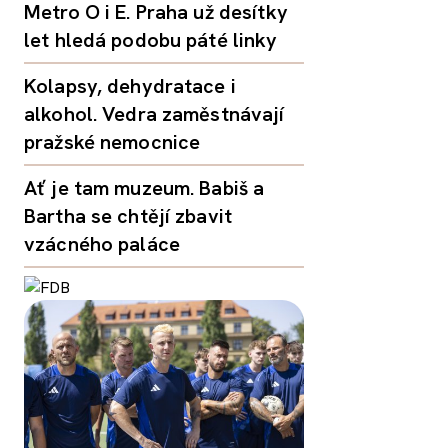
Metro O i E. Praha už desítky
let hledá podobu páté linky
Kolapsy, dehydratace i
alkohol. Vedra zaměstnávají
pražské nemocnice
Ať je tam muzeum. Babiš a
Bartha se chtějí zbavit
vzácného paláce