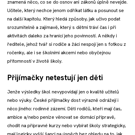
znamená něco, co se do osnov ani zákonů úplně nevejde.
Učitele, který nechce jenom odříkat látku a posunout se
na další kapitolu. Který hledá způsoby, jak učivo podat
srozumitelně a zajímavě, který s dětmi tráví čas i při
aktivitách daleko za hranicí jeho povinností. A někdy i
ředitele, jehož tvář si rodiče a žáci nespojí jen s fotkou z
ročenky, ale i se školními akcemi nebo obyčejnou
přítomností v životě školy.
Přijímačky netestují jen děti
Jenže výsledky škol nevypovídají jen o kvalitě učitelů
nebo výuky. České přijímačky dost výrazně odrážejí i
něco jiného: rodinné zázemí. Děti rodičů, kteří mají čas,
ambice a/nebo peníze věnovat se domácí přípravě,
chodit na přípravné kurzy nebo vybírat školy strategicky,
mají logicky vyšší šanci na úspěch bez ohledu na to, jak