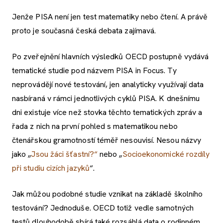
Jenže PISA není jen test matematiky nebo čtení. A právě
proto je současná česká debata zajímavá.
Po zveřejnění hlavních výsledků OECD postupně vydává
tematické studie pod názvem PISA in Focus. Ty
neprovádějí nové testování, jen analyticky využívají data
nasbíraná v rámci jednotlivých cyklů PISA. K dnešnímu
dni existuje více než stovka těchto tematických zpráv a
řada z nich na první pohled s matematikou nebo
čtenářskou gramotností téměř nesouvisí. Nesou názvy
jako „
Jsou žáci šťastní?“
nebo „
Socioekonomické rozdíly
při studiu cizích jazyků
“.
Jak můžou podobné studie vznikat na základě školního
testování? Jednoduše. OECD totiž vedle samotných
testů dlouhodobě sbírá také rozsáhlá data o rodinném