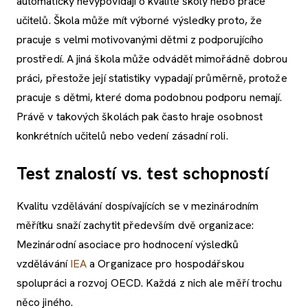
automaticky nevypovídají o kvalitě školy nebo práce
učitelů. Škola může mít výborné výsledky proto, že
pracuje s velmi motivovanými dětmi z podporujícího
prostředí. A jiná škola může odvádět mimořádně dobrou
práci, přestože její statistiky vypadají průměrně, protože
pracuje s dětmi, které doma podobnou podporu nemají.
Právě v takových školách pak často hraje osobnost
konkrétních učitelů nebo vedení zásadní roli.
Test znalostí vs. test schopností
Kvalitu vzdělávání dospívajících se v mezinárodním
měřítku snaží zachytit především dvě organizace:
Mezinárodní asociace pro hodnocení výsledků
vzdělávání
IEA
a Organizace pro hospodářskou
spolupráci a rozvoj OECD. Každá z nich ale měří trochu
něco jiného.