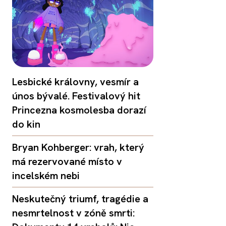
Lesbické královny, vesmír a
únos bývalé. Festivalový hit
Princezna kosmolesba dorazí
do kin
Bryan Kohberger: vrah, který
má rezervované místo v
incelském nebi
Neskutečný triumf, tragédie a
nesmrtelnost v zóně smrti: