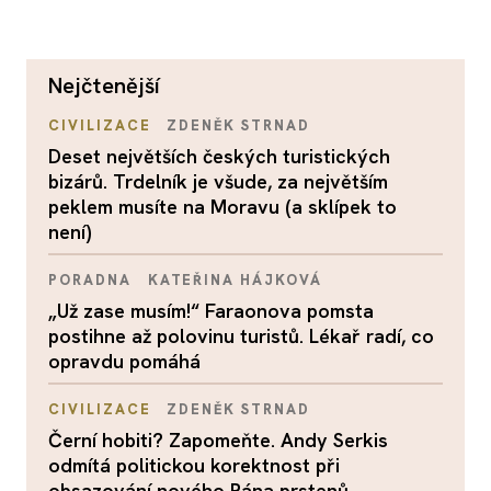
nejčtenější
CIVILIZACE
ZDENĚK STRNAD
Deset největších českých turistických
bizárů. Trdelník je všude, za největším
peklem musíte na Moravu (a sklípek to
není)
PORADNA
KATEŘINA HÁJKOVÁ
„Už zase musím!“ Faraonova pomsta
postihne až polovinu turistů. Lékař radí, co
opravdu pomáhá
CIVILIZACE
ZDENĚK STRNAD
Černí hobiti? Zapomeňte. Andy Serkis
odmítá politickou korektnost při
obsazování nového Pána prstenů