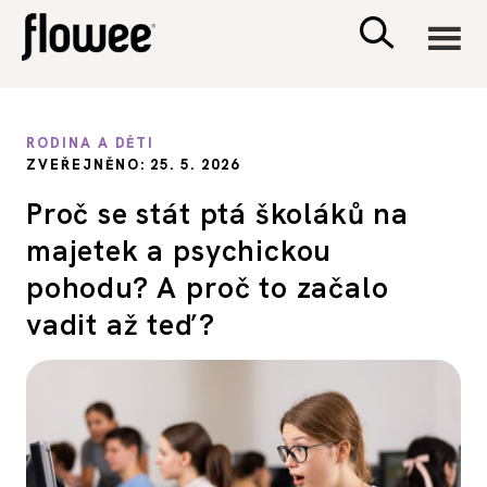
CIVILIZACE
RODINA A DĚTI
ZVEŘEJNĚNO: 25. 5. 2026
ZDRAVÍ
Proč se stát ptá školáků na
majetek a psychickou
PSYCHOLOGIE
pohodu? A proč to začalo
RODINA A DĚTI
vadit až teď?
SEX A VZTAHY
PORADNA