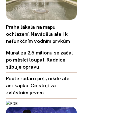
Praha lákala na mapu
ochlazení. Naváděla ale i k
nefunkčním vodním prvkům
Mural za 2,5 milionu se začal
po měsíci loupat. Radnice
slibuje opravu
Podle radaru prší, nikde ale
ani kapka. Co stojí za
zvláštním jevem