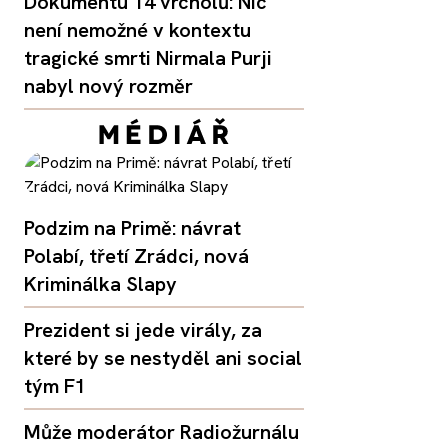
Dokumentu 14 vrcholů: Nic
není nemožné v kontextu
tragické smrti Nirmala Purji
nabyl nový rozměr
Podzim na Primě: návrat
Polabí, třetí Zrádci, nová
Kriminálka Slapy
Prezident si jede virály, za
které by se nestyděl ani social
tým F1
Může moderátor Radiožurnálu