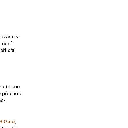
vázáno v
y není
ři cítí
 hlubokou
o přechod
ne-
chGate
,