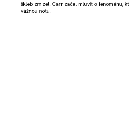
škleb zmizel. Carr začal mluvit o fenoménu, k
vážnou notu.