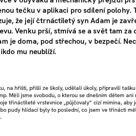
lenou tečku v aplikaci pro sdílení polohy.
uje, že její čtrnáctiletý syn Adam je zav
evu. Venku prší, stmívá se a svět tam za 
dam je doma, pod střechou, v bezpečí. Ne
nikdo mu neublíží.
 na hřišti, přišli ze školy, udělali úkoly, připravili tašku
mp. Měli jsme svobodu, o kterou se dnešním dětem ani 
e třináctileté vrstevnice „půjčovaly“ cizí mimina, aby j
bo pudy hlídací byly to poslední, co jsem ve třinácti mě
.