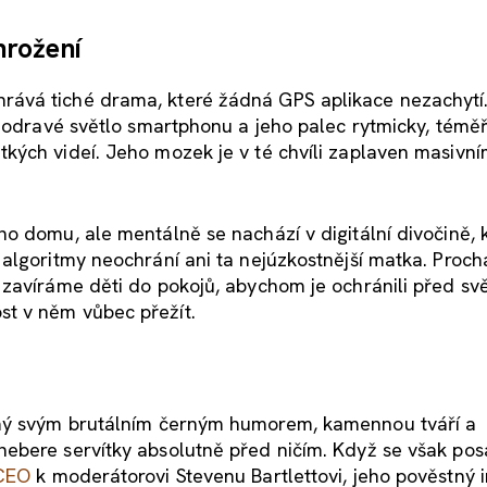
hrožení
ává tiché drama, které žádná GPS aplikace nezachytí
 modravé světlo smartphonu a jeho palec rytmicky, témě
kých videí. Jeho mozek je v té chvíli zaplaven masivní
o domu, ale mentálně se nachází v digitální divočině, 
algoritmy neochrání ani ta nejúzkostnější matka. Proc
 zavíráme děti do pokojů, abychom je ochránili před sv
t v něm vůbec přežít.
mý svým brutálním černým humorem, kamennou tváří a
ebere servítky absolutně před ničím. Když se však pos
 CEO
k moderátorovi Stevenu Bartlettovi, jeho pověstný i