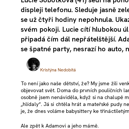
displeji telefonu. Sleduje jasně ze
se už čtyři hodiny nepohnula. Ukaz
svém pokoji. Lucie cítí hlubokou úl
připadá čím dál nepřátelštější. A
se špatné party, nesrazí ho auto, 
Kristýna Nedobitá
To není jako naše dětství, že? My jsme žili venku,
objevovat svět. Doma do prvních pouličních la
osobně jsem nenáviděla, když si na chalupě moj
„hlídaly“. Já si chtěla hrát a mateřské pudy ne
je, že dnes voláme babysittery ke třináctiletým
Ale zpět k Adamovi a jeho mámě.