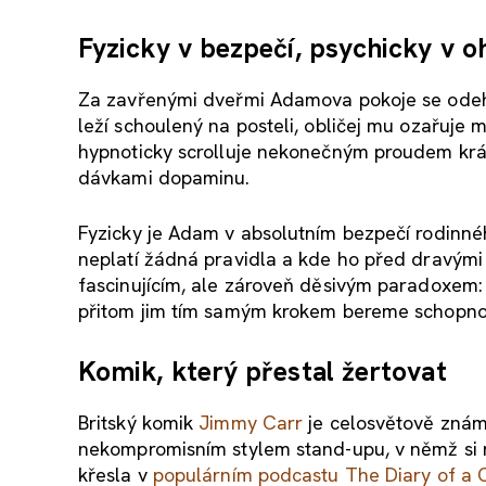
Fyzicky v bezpečí, psychicky v o
Za zavřenými dveřmi Adamova pokoje se odehr
leží schoulený na posteli, obličej mu ozařuje
hypnoticky scrolluje nekonečným proudem krát
dávkami dopaminu.
Fyzicky je Adam v absolutním bezpečí rodinnéh
neplatí žádná pravidla a kde ho před dravými 
fascinujícím, ale zároveň děsivým paradoxem:
přitom jim tím samým krokem bereme schopnos
Komik, který přestal žertovat
Britský komik
Jimmy Carr
je celosvětově zná
nekompromisním stylem stand-upu, v němž si n
křesla v
populárním podcastu The Diary of a