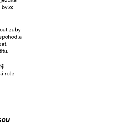
 bylo:
nout zuby
 nepohodla
zat.
itu.
ji
á role
y
sou