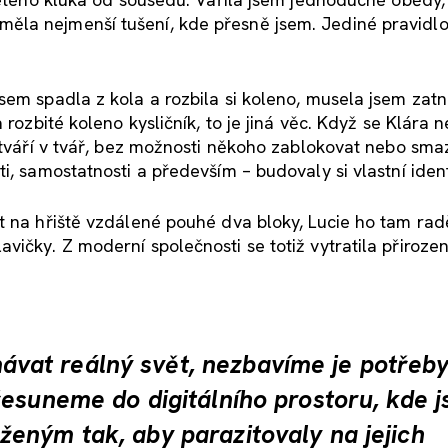
la nejmenší tušení, kde přesně jsem. Jediné pravidlo
sem spadla z kola a rozbila si koleno, musela jsem zat
 rozbité koleno kysličník, to je jiná věc. Když se Klára
 tváří v tvář, bez možnosti někoho zablokovat nebo sma
i, samostatnosti a především – budovaly si vlastní ident
t na hřiště vzdálené pouhé dva bloky, Lucie ho tam radě
ičky. Z moderní společnosti se totiž vytratila přirozen
at reálný svět, nezbavíme je potřeb
esuneme do digitálního prostoru, kde j
eným tak, aby parazitovaly na jejich