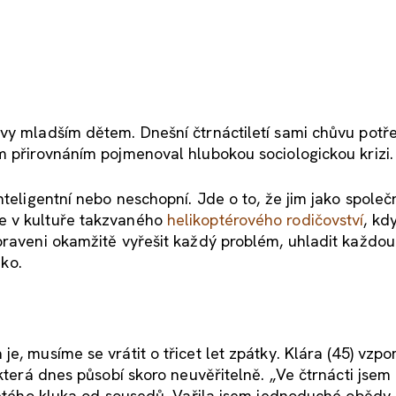
vy mladším dětem. Dnešní čtrnáctiletí sami chůvu potře
m přirovnáním pojmenoval hlubokou sociologickou krizi
nteligentní nebo neschopní. Jde o to, že jim jako společ
e v kultuře takzvaného
helikoptérového rodičovství
, kd
praveni okamžitě vyřešit každý problém, uhladit každou
iko.
e, musíme se vrátit o třicet let zpátky. Klára (45) vzp
 která dnes působí skoro neuvěřitelně. „Ve čtrnácti jse
letého kluka od sousedů. Vařila jsem jednoduché obědy, 