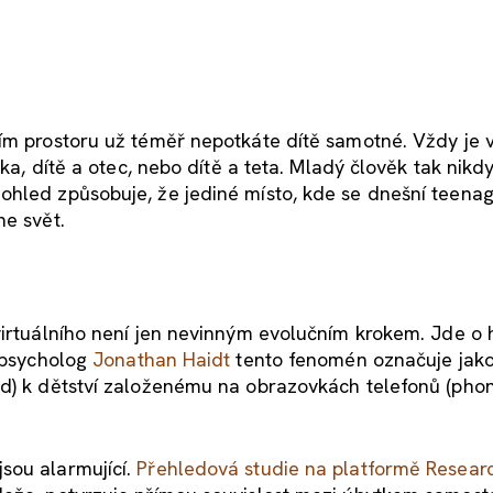
ním prostoru už téměř nepotkáte dítě samotné. Vždy je 
tka, dítě a otec, nebo dítě a teta. Mladý člověk tak nikd
hled způsobuje, že jediné místo, kde se dnešní teenage
ne svět.
virtuálního není jen nevinným evolučním krokem. Jde o
í psycholog
Jonathan Haidt
tento fenomén označuje jak
ed) k dětství založenému na obrazovkách telefonů (pho
sou alarmující.
Přehledová studie na platformě Resear