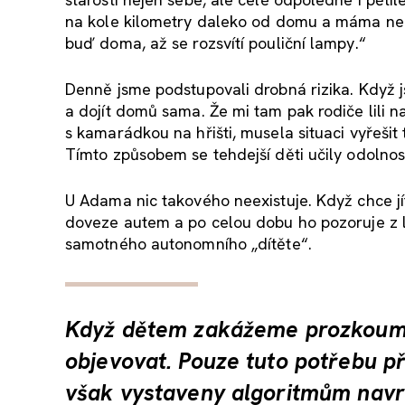
na kole kilometry daleko od domu a máma nemě
buď doma, až se rozsvítí pouliční lampy.“
Denně jsme podstupovali drobná rizika. Když j
a dojít domů sama. Že mi tam pak rodiče lili na
s kamarádkou na hřišti, musela situaci vyřešit
Tímto způsobem se tehdejší děti učily odolnost
U Adama nic takového neexistuje. Když chce jí
doveze autem a po celou dobu ho pozoruje z lav
samotného autonomního „dítěte“.
Když dětem zakážeme prozkoumáv
objevovat. Pouze tuto potřebu př
však vystaveny algoritmům navrž