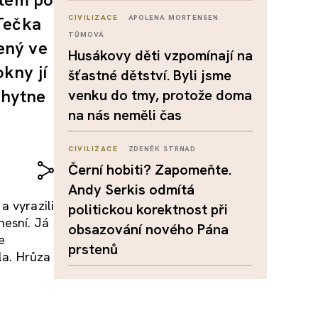
 Tečka
CIVILIZACE
APOLENA MORTENSEN
TŮMOVÁ
řený ve
Husákovy děti vzpomínají na
okny jí
šťastné dětství. Byli jsme
chytne
venku do tmy, protože doma
na nás neměli čas
CIVILIZACE
ZDENĚK STRNAD
Černí hobiti? Zapomeňte.
Andy Serkis odmítá
 a vyrazili
politickou korektnost při
nesní. Já
obsazování nového Pána
e
prstenů
la. Hrůza