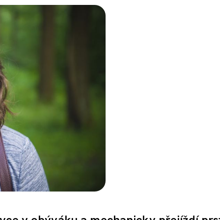
ovce v obýváku a mechanicky přejíždí pr