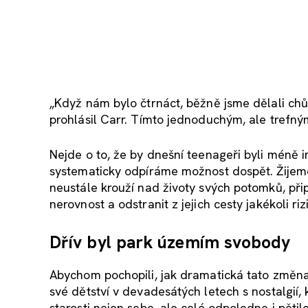
„Když nám bylo čtrnáct, běžně jsme dělali chů
prohlásil Carr. Tímto jednoduchým, ale trefný
Nejde o to, že by dnešní teenageři byli méně i
systematicky odpíráme možnost dospět. Žijem
neustále krouží nad životy svých potomků, při
nerovnost a odstranit z jejich cesty jakékoli riz
Dřív byl park územím svobody
Abychom pochopili, jak dramatická tato změna j
své dětství v devadesátých letech s nostalgií,
starosti nejen sebe, ale celé odpoledne i pěti