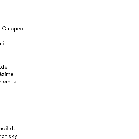
. Chlapec
ř
mi
kde
házíme
ětem, a
adil do
ronický