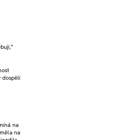
bují,“
.
nost
y dospělí
omíná na
m měla na
jezdila