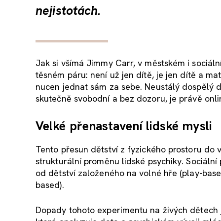
nejistotách.
Jak si všímá Jimmy Carr, v městském i sociál
těsném páru: není už jen dítě, je jen dítě a ma
nucen jednat sám za sebe. Neustálý dospělý do
skutečně svobodní a bez dozoru, je právě onli
Velké přenastavení lidské mysli
Tento přesun dětství z fyzického prostoru do 
strukturální proměnu lidské psychiky. Sociáln
od dětství založeného na volné hře (play-bas
based).
Dopady tohoto experimentu na živých dětech j