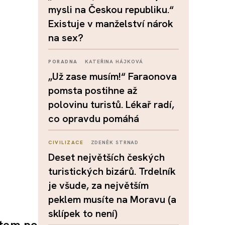
mysli na Českou republiku.“
Existuje v manželství nárok
na sex?
PORADNA
KATEŘINA HÁJKOVÁ
„Už zase musím!“ Faraonova
pomsta postihne až
polovinu turistů. Lékař radí,
co opravdu pomáhá
CIVILIZACE
ZDENĚK STRNAD
Deset největších českých
turistických bizárů. Trdelník
je všude, za největším
peklem musíte na Moravu (a
sklípek to není)
stem po