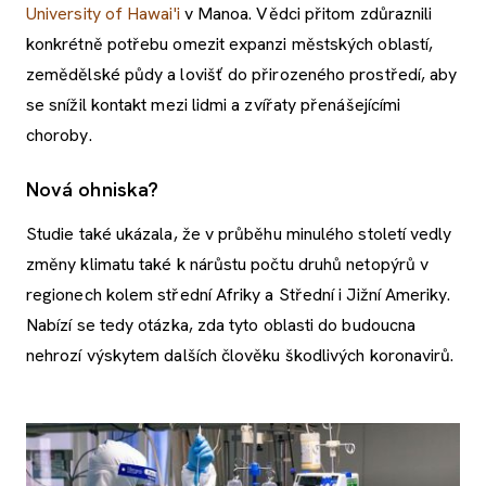
University of Hawai'i
v Manoa. Vědci přitom zdůraznili
konkrétně potřebu omezit expanzi městských oblastí,
zemědělské půdy a lovišť do přirozeného prostředí, aby
se snížil kontakt mezi lidmi a zvířaty přenášejícími
choroby.
Nová ohniska?
Studie také ukázala, že v průběhu minulého století vedly
změny klimatu také k nárůstu počtu druhů netopýrů v
regionech kolem střední Afriky a Střední i Jižní Ameriky.
Nabízí se tedy otázka, zda tyto oblasti do budoucna
nehrozí výskytem dalších člověku škodlivých koronavirů.