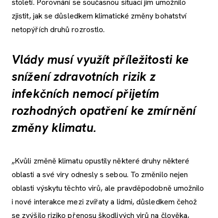
století. Porovnání se současnou situací jim umožnilo
zjistit, jak se důsledkem klimatické změny bohatství
netopýřích druhů rozrostlo.
Vlády musí využít příležitosti ke
snížení zdravotních rizik z
infekčních nemocí přijetím
rozhodných opatření ke zmírnění
změny klimatu.
„Kvůli změně klimatu opustily některé druhy některé
oblasti a své viry odnesly s sebou. To změnilo nejen
oblasti výskytu těchto virů, ale pravděpodobně umožnilo
i nové interakce mezi zvířaty a lidmi, důsledkem čehož
se zvýšilo riziko přenosu škodlivých virů na člověka,