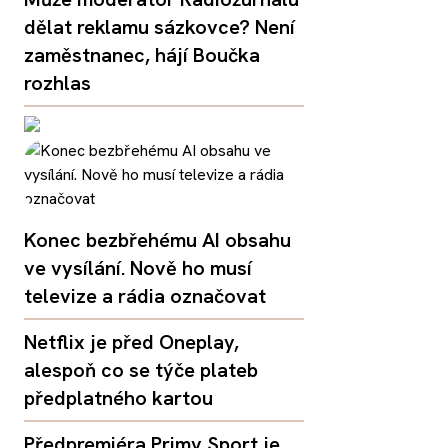
dělat reklamu sázkovce? Není
zaměstnanec, hájí Boučka
rozhlas
Konec bezbřehému AI obsahu
ve vysílání. Nově ho musí
televize a rádia označovat
Netflix je před Oneplay,
alespoň co se týče plateb
předplatného kartou
Předpremiéra Primy Sport je