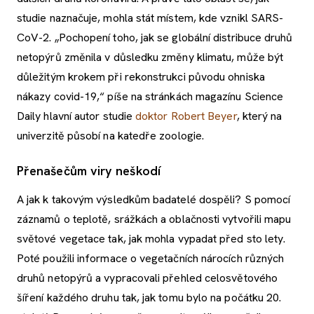
studie naznačuje, mohla stát místem, kde vznikl SARS-
CoV-2. „Pochopení toho, jak se globální distribuce druhů
netopýrů změnila v důsledku změny klimatu, může být
důležitým krokem při rekonstrukci původu ohniska
nákazy covid-19,“ píše na stránkách magazínu Science
Daily hlavní autor studie
doktor Robert Beyer
, který na
univerzitě působí na katedře zoologie.
Přenašečům viry neškodí
A jak k takovým výsledkům badatelé dospěli? S pomocí
záznamů o teplotě, srážkách a oblačnosti vytvořili mapu
světové vegetace tak, jak mohla vypadat před sto lety.
Poté použili informace o vegetačních nárocích různých
druhů netopýrů a vypracovali přehled celosvětového
šíření každého druhu tak, jak tomu bylo na počátku 20.