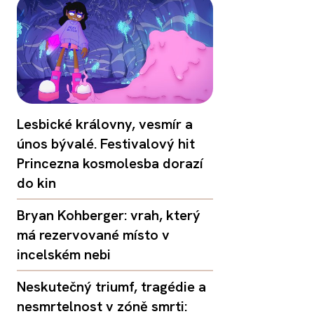
Lesbické královny, vesmír a
únos bývalé. Festivalový hit
Princezna kosmolesba dorazí
do kin
Bryan Kohberger: vrah, který
má rezervované místo v
incelském nebi
Neskutečný triumf, tragédie a
nesmrtelnost v zóně smrti: