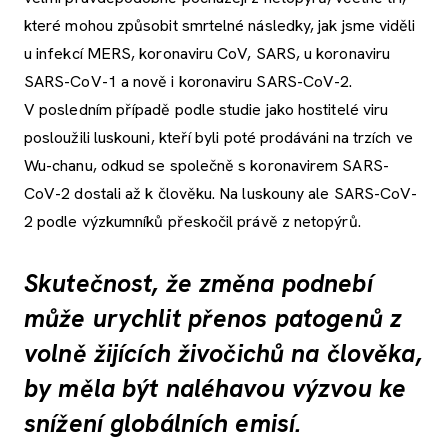
které mohou způsobit smrtelné následky, jak jsme viděli
u infekcí MERS, koronaviru CoV, SARS, u koronaviru
SARS-CoV-1 a nově i koronaviru SARS-CoV-2.
V posledním případě podle studie jako hostitelé viru
posloužili luskouni, kteří byli poté prodáváni na trzích ve
Wu-chanu, odkud se společně s koronavirem SARS-
CoV-2 dostali až k člověku. Na luskouny ale SARS-CoV-
2 podle výzkumníků přeskočil právě z netopýrů.
Skutečnost, že změna podnebí
může urychlit přenos patogenů z
volně žijících živočichů na člověka,
by měla být naléhavou výzvou ke
snížení globálních emisí.