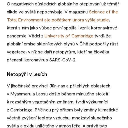
O negativních důsledcích globálního oteplování už téměř
nikdo ve světě nepochybuje. V magazínu
Science of the
Total Environment ale počátkem února vyšla studie
,
která s ním jako vůbec první spojila i vznik koronavirové
pandemie. Vědci z
University of Cambridge
tvrdí, že
globální emise skleníkových plynů v Číně podpořily růst
vegetace, v níž se daří netopýrům, kteří na člověka
přenesli koronavirus SARS-CoV-2.
Netopýři v lesích
V jihočínské provincii Jün-nan a přilehlých oblastech
v Myanmaru a Laosu došlo během minulého století
k rozsáhlým vegetačním změnám, tvrdí výzkumníci
z Cambridge. Příčinou prý přitom byly změny klimatické
včetně zvýšení teploty vzduchu, množství slunečního
světla a oxidu uhličitého v atmosféře. A právě tyto