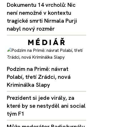
Dokumentu 14 vrcholů: Nic
není nemožné v kontextu
tragické smrti Nirmala Purji
nabyl nový rozměr
Podzim na Primě: návrat
Polabí, třetí Zrádci, nová
Kriminálka Slapy
Prezident si jede virály, za
které by se nestyděl ani social
tým F1
Může moderátor Radiožurnálu