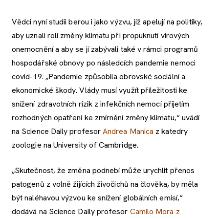
Vědci nyní studii berou i jako výzvu, jíž apelují na politiky,
aby uznali roli změny klimatu při propuknutí virových
onemocnění a aby se jí zabývali také v rámci programů
hospodářské obnovy po následcích pandemie nemoci
covid-19. „Pandemie způsobila obrovské sociální a
ekonomické škody. Vlády musí využít příležitosti ke
snížení zdravotních rizik z infekčních nemocí přijetím
rozhodných opatření ke zmírnění změny klimatu,“ uvádí
na Science Daily profesor
Andrea Manica
z katedry
zoologie na University of Cambridge.
„Skutečnost, že změna podnebí může urychlit přenos
patogenů z volně žijících živočichů na člověka, by měla
být naléhavou výzvou ke snížení globálních emisí,“
dodává na Science Daily profesor
Camilo Mora z