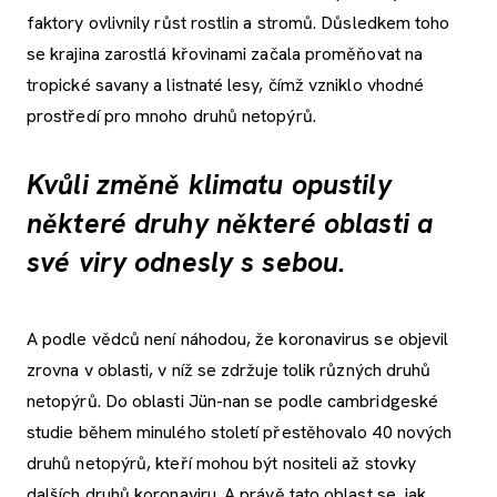
faktory ovlivnily růst rostlin a stromů. Důsledkem toho
se krajina zarostlá křovinami začala proměňovat na
tropické savany a listnaté lesy, čímž vzniklo vhodné
prostředí pro mnoho druhů netopýrů.
Kvůli změně klimatu opustily
některé druhy některé oblasti a
své viry odnesly s sebou.
A podle vědců není náhodou, že koronavirus se objevil
zrovna v oblasti, v níž se zdržuje tolik různých druhů
netopýrů. Do oblasti Jün-nan se podle cambridgeské
studie během minulého století přestěhovalo 40 nových
druhů netopýrů, kteří mohou být nositeli až stovky
dalších druhů koronaviru. A právě tato oblast se, jak