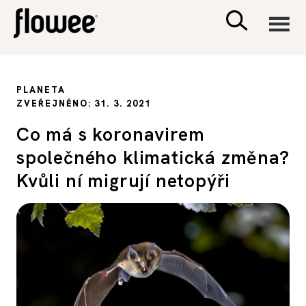
CIVILIZACE
PLANETA
ZVEŘEJNĚNO: 31. 3. 2021
ZDRAVÍ
Co má s koronavirem
společného klimatická změna?
PSYCHOLOGIE
Kvůli ní migrují netopýři
RODINA A DĚTI
SEX A VZTAHY
PORADNA