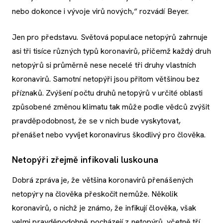
nebo dokonce i vývoje virů nových,“ rozvádí Beyer.
Jen pro představu. Světová populace netopýrů zahrnuje
asi tři tisíce různých typů koronavirů, přičemž každý druh
netopýrů si průměrně nese necelé tři druhy vlastních
koronavirů. Samotní netopýři jsou přitom většinou bez
příznaků. Zvýšení počtu druhů netopýrů v určité oblasti
způsobené změnou klimatu tak může podle vědců zvýšit
pravděpodobnost, že se v nich bude vyskytovat,
přenášet nebo vyvíjet koronavirus škodlivý pro člověka.
Netopýři zřejmě infikovali luskouna
Dobrá zpráva je, že většina koronavirů přenášených
netopýry na člověka přeskočit nemůže. Několik
koronavirů, o nichž je známo, že infikují člověka, však
velmi pravděpodobně pocházejí z netopýrů, včetně tří,