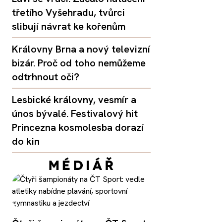
třetího Vyšehradu, tvůrci
slibují návrat ke kořenům
Královny Brna a nový televizní
bizár. Proč od toho nemůžeme
odtrhnout oči?
Lesbické královny, vesmír a
únos bývalé. Festivalový hit
Princezna kosmolesba dorazí
do kin