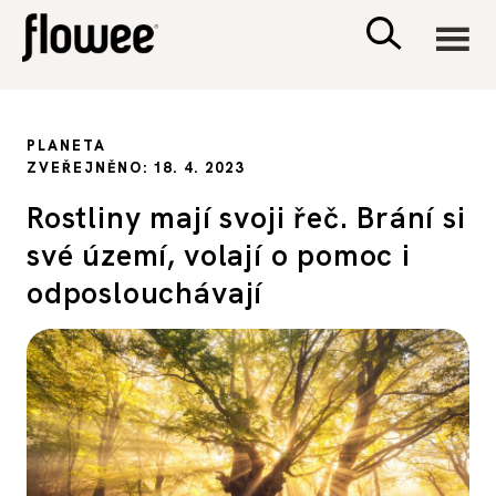
CIVILIZACE
PLANETA
ZVEŘEJNĚNO: 18. 4. 2023
ZDRAVÍ
Rostliny mají svoji řeč. Brání si
své území, volají o pomoc i
PSYCHOLOGIE
odposlouchávají
RODINA A DĚTI
SEX A VZTAHY
PORADNA