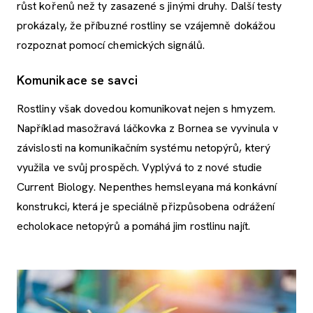
růst kořenů než ty zasazené s jinými druhy. Další testy
prokázaly, že příbuzné rostliny se vzájemně dokážou
rozpoznat pomocí chemických signálů.
Komunikace se savci
Rostliny však dovedou komunikovat nejen s hmyzem.
Například masožravá láčkovka z Bornea se vyvinula v
závislosti na komunikačním systému netopýrů, který
využila ve svůj prospěch. Vyplývá to z nové studie
Current Biology. Nepenthes hemsleyana má konkávní
konstrukci, která je speciálně přizpůsobena odrážení
echolokace netopýrů a pomáhá jim rostlinu najít.