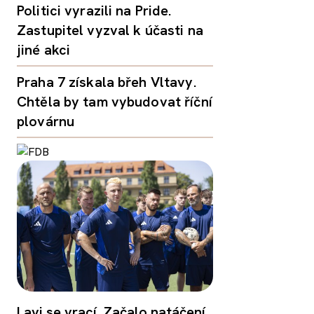
Politici vyrazili na Pride.
Zastupitel vyzval k účasti na
jiné akci
Praha 7 získala břeh Vltavy.
Chtěla by tam vybudovat říční
plovárnu
Lavi se vrací. Začalo natáčení