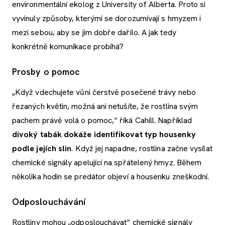
environmentální ekolog z University of Alberta. Proto si
vyvinuly způsoby, kterými se dorozumívají s hmyzem i
mezi sebou, aby se jim dobře dařilo. A jak tedy
konkrétně komunikace probíhá?
Prosby o pomoc
„Když vdechujete vůni čerstvě posečené trávy nebo
řezaných květin, možná ani netušíte, že rostlina svým
pachem právě volá o pomoc,“ říká Cahill. Například
divoký tabák dokáže identifikovat typ housenky
podle jejích slin
. Když jej napadne, rostlina začne vysílat
chemické signály apelující na spřátelený hmyz. Během
několika hodin se predátor objeví a housenku zneškodní.
Odposlouchávání
Rostliny mohou „odposlouchávat“ chemické signály