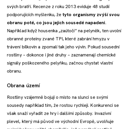
svých bratří. Recenze z roku 2013 eviduje 48 studií
podporujících myšlenku, že
tyto organismy zvýší svou
obranu poté, co jsou jejich sousedé napadeni
.
Například když housenka „zaútočí“ na pelyněk, ten uvolní
obranné proteiny zvané TPI, které zabrání hmyzu v
trávení bílkovin a zpomalí tak jeho vývin. Pokud sousední
rostliny – dokonce i jiné druhy – zaznamenají chemické
signály poškozeného pelyňku, začnou chystat vlastní
obranu.
Obrana území
Rostliny vzájemně bojují o místo na slunci se svými
sousedy například tím, že rostou rychleji. Konkurenci se
však snaží vyřadit ze hry i dalšími způsoby. Invazivní
plevel, který má původ ve východní Evropě, uvolňuje