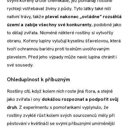
svými kořeny určité chemikálie, jež pomáhají rostlině
rychleji vstřebávat živiny z půdy. Tyto látky také ničí
nativní trávy, takže
plevel nakonec „ovládne“ rozsáhlá
území a zabije všechny své konkurenty
, podobně jako
to dělají zvířata. Nicméně některé rostliny si vytvořily
obranu. Kořeny lupiny vylučují kyselinu šťavelovou, která
tvoří ochrannou bariéru proti toxinům uvolňovaným
plevelem. Před jeho výpady může navíc lupina chránit i
své sousedy.
Ohleduplnost k příbuzným
Rostliny cítí, když kolem nich roste jiná flora, a stejně
jako zvířata i ony
dokážou rozpoznat a podpořit svůj
druh
. Z experimentu s pomořankami vyplynulo, že
rostliny zvyklé růst kolem svých sourozenců měly při
pěstování v květináči se svými příbuznými umírněnější