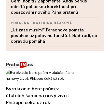
Černí hobiti? Zapomeňte. Andy Serkis
odmítá politickou korektnost při
obsazování nového Pána prstenů
PORADNA
KATEŘINA HÁJKOVÁ
„Už zase musím!“ Faraonova pomsta
postihne až polovinu turistů. Lékař radí, co
opravdu pomáhá
Byrokracie bere psům v
útulcích šanci na nový život.
Philippe čeká už rok