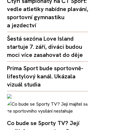
Čtyři šampionáty na ČT Sport:
vedle atletiky nabídne plavání,
sportovní gymnastiku
a jezdectví
Šestá sezóna Love Island
startuje 7. září, diváci budou
moci více zasahovat do děje
Prima Sport bude sportovně-
lifestylový kanál. Ukázala
vizuál studia
Co bude se Sporty TV? Její