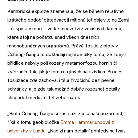
Kambrická exploze znamenala, že se během relativně
krátkého období pětadvaceti milionů let objevilo na Zemi
– či spíše v moři – velké množství živočišných kmenů,
které stojí na počátku snad všech dnešních
mnohobuněčných organismů. Právě fosilie z bioty v
Čcheng-ťiangu to dokládají nejlépe díky tomu, že zdejší
břidlice nebyly poškozeny metamorfózou hornin či
zvětráním tak, jak je tomu na jiných nalezištích. Proces
fosilizace zde zachoval i těla živočichů bez pevné
schránky, a je zde tak možné dobře rozeznat detaily
chapadel medúz či těl žebernatek.
„Biota Čcheng-ťiangu si zaslouží zcela naši pozornost,“
říká k tomu geobioložka
Emma Hammarlundová z
univerzity v Lundu
. „Nabízí nám detailní pohledy na tvar,