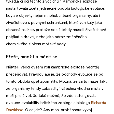
tykadla či oči těchto živočichů.“ Kambrická exploze
nastartovala zcela jedinečné období biologické evoluce,
kdy se objevily nejen mnohobuněčné organismy, ale i
živočichové s pevnými schránkami, které vznikaly jako
obranná reakce, protože se už tehdy museli živočichové
potýkat s dravci, nebo jako odraz změněného
chemického složení mořské vody.
Přežít, množit a měnit se
Někteří vědci ovšem roli kambrické exploze nechtějí
přeceňovat. Pravdou ale je, že pochody evoluce se po
tomto období opět zpomalily. Možná, že za to může fakt,
že organismy tehdy „obsadily“ všechna vhodná místa v
moři pro život. Je také možné, že zde zafungovala
evoluce evolability britského zoologa a biologa
Richarda
Dawkinse
. O co jde? Aby mohl proběhnout vývoj