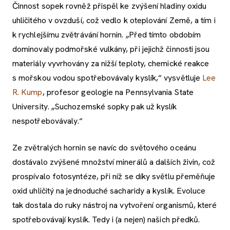
Činnost sopek rovněž přispěl ke zvýšení hladiny oxidu
uhličitého v ovzduší, což vedlo k oteplování Země, a tím i
k rychlejšímu zvětrávání hornin. „Před tímto obdobím
dominovaly podmořské vulkány, při jejichž činnosti jsou
materiály vyvrhovány za nižší teploty, chemické reakce
s mořskou vodou spotřebovávaly kyslík,“ vysvětluje
Lee
R. Kump
, profesor geologie na Pennsylvania State
University. „Suchozemské sopky pak už kyslík
nespotřebovávaly.“
Ze zvětralých hornin se navíc do světového oceánu
dostávalo zvýšené množství minerálů a dalších živin, což
prospívalo fotosyntéze, při níž se díky světlu přeměňuje
oxid uhličitý na jednoduché sacharidy a kyslík. Evoluce
tak dostala do ruky nástroj na vytvoření organismů, které
spotřebovávají kyslík. Tedy i (a nejen) našich předků.