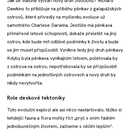
Jak se vlastně vytváří nový druh živočichů? Richard
Dawkins to přibližuje na příběhu pěnkav z galapážských
ostrovů, které přivedly na myšlenku evoluce už
samotného Charlese Darwina. Jestliže má pěnkava
přiměřené letové schopnosti, dokáže přeletět na jiný
ostrov, kde bude mít odlišné podmínky k životu a bude
se jim muset přizpůsobit. Vznikne tedy jiný druh pěnkavy.
Kdyby byla pěnkava vynikajícím letcem, poletovala by
z ostrova na ostrov, nepotřebovala by se přizpůsobit
podmínkám na jednotlivých ostrovech a nový druh by
nikdy nevytvořila.
Role deskové tektoniky
Tuto evoluční explozi ale asi něco nastartovalo, těžko si
tehdejší fauna a flora mohly říct „pryč s oním fádním
jednobuněčným životem, začneme s něčím lepším“.