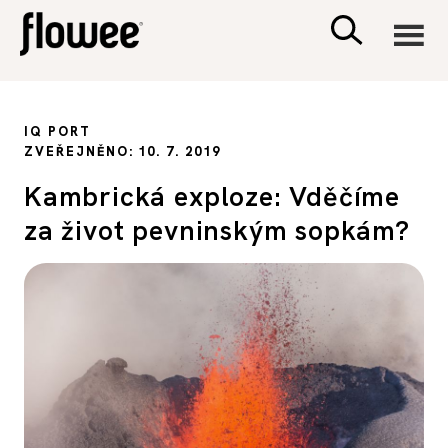
CIVILIZACE
IQ PORT
ZVEŘEJNĚNO: 10. 7. 2019
ZDRAVÍ
Kambrická exploze: Vděčíme
za život pevninským sopkám?
PSYCHOLOGIE
RODINA A DĚTI
SEX A VZTAHY
PORADNA