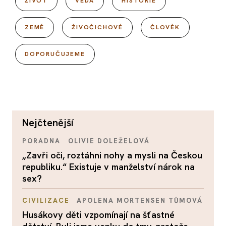
ŽIVOT
VĚDA
HISTORIE
ZEMĚ
ŽIVOČICHOVÉ
ČLOVĚK
DOPORUČUJEME
nejčtenější
PORADNA
OLIVIE DOLEŽELOVÁ
„Zavři oči, roztáhni nohy a mysli na Českou
republiku.“ Existuje v manželství nárok na
sex?
CIVILIZACE
APOLENA MORTENSEN TŮMOVÁ
Husákovy děti vzpomínají na šťastné