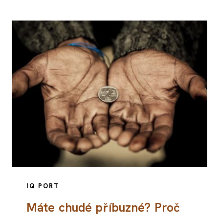
IQ PORT
Máte chudé příbuzné? Proč