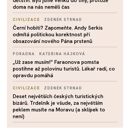
dětství. Byli jsme venku do tmy, protože
doma na nás neměli čas
CIVILIZACE
ZDENĚK STRNAD
Černí hobiti? Zapomeňte. Andy Serkis
odmítá politickou korektnost při
obsazování nového Pána prstenů
PORADNA
KATEŘINA HÁJKOVÁ
„Už zase musím!“ Faraonova pomsta
postihne až polovinu turistů. Lékař radí, co
opravdu pomáhá
CIVILIZACE
ZDENĚK STRNAD
Deset největších českých turistických
bizárů. Trdelník je všude, za největším
peklem musíte na Moravu (a sklípek to
není)