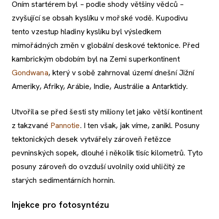
Oním startérem byl – podle shody většiny vědců –
zvyšující se obsah kyslíku v mořské vodě. Kupodivu
tento vzestup hladiny kyslíku byl výsledkem
mimořádných změn v globální deskové tektonice. Před
kambrickým obdobím byl na Zemi superkontinent
Gondwana
, který v sobě zahrnoval území dnešní Jižní
Ameriky, Afriky, Arábie, Indie, Austrálie a Antarktidy.
Utvořila se před šesti sty miliony let jako větší kontinent
z takzvané
Pannotie
. I ten však, jak víme, zanikl. Posuny
tektonických desek vytvářely zároveň řetězce
pevninských sopek, dlouhé i několik tisíc kilometrů. Tyto
posuny zároveň do ovzduší uvolnily oxid uhličitý ze
starých sedimentárních hornin.
Injekce pro fotosyntézu