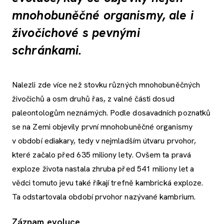
mnohobuněčné organismy, ale i
živočichové s pevnými
schránkami.
Nalezli zde více než stovku různých mnohobuněčných
živočichů a osm druhů řas, z valné části dosud
paleontologům neznámých. Podle dosavadních poznatků
se na Zemi objevily první mnohobuněčné organismy
v období ediakary, tedy v nejmladším útvaru prvohor,
které začalo před 635 miliony lety. Ovšem ta pravá
exploze života nastala zhruba před 541 miliony let a
vědci tomuto jevu také říkají trefně kambrická exploze.
Ta odstartovala období prvohor nazývané kambrium.
Záznam evoluce