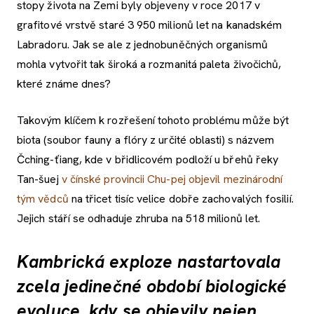
stopy života na Zemi byly objeveny v roce 2017 v
grafitové vrstvě staré 3 950 milionů let na kanadském
Labradoru. Jak se ale z jednobuněčných organismů
mohla vytvořit tak široká a rozmanitá paleta živočichů,
které známe dnes?
Takovým klíčem k rozřešení tohoto problému může být
biota (soubor fauny a flóry z určité oblasti) s názvem
Čching-ťiang, kde v břidlicovém podloží u břehů řeky
Tan-šuej
v čínské provincii Chu-pej objevil mezinárodní
tým vědců
na třicet tisíc velice dobře zachovalých fosilií.
Jejich stáří se odhaduje zhruba na 518 milionů let.
Kambrická exploze nastartovala
zcela jedinečné období biologické
evoluce, kdy se objevily nejen