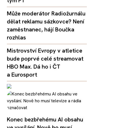
tým F1
Může moderátor Radiožurnálu
dělat reklamu sázkovce? Není
zaměstnanec, hájí Boučka
rozhlas
Mistrovství Evropy v atletice
bude poprvé celé streamovat
HBO Max. Dá ho i ČT
a Eurosport
Konec bezbřehému AI obsahu
ve vysílání. Nově ho musí