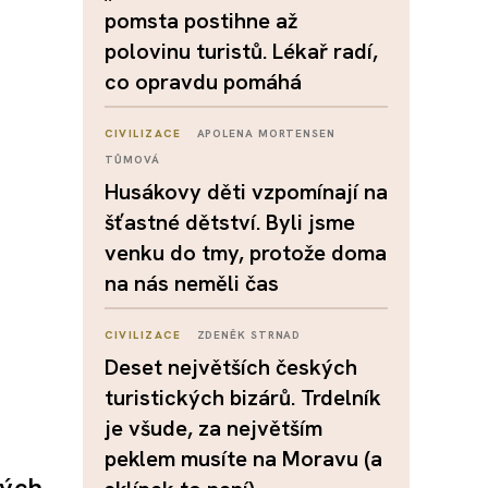
pomsta postihne až
polovinu turistů. Lékař radí,
co opravdu pomáhá
CIVILIZACE
APOLENA MORTENSEN
TŮMOVÁ
Husákovy děti vzpomínají na
šťastné dětství. Byli jsme
venku do tmy, protože doma
na nás neměli čas
CIVILIZACE
ZDENĚK STRNAD
Deset největších českých
turistických bizárů. Trdelník
je všude, za největším
peklem musíte na Moravu (a
vých