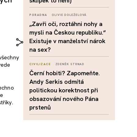
sklípek to není)
PORADNA
OLIVIE DOLEŽELOVÁ
„Zavři oči, roztáhni nohy a
mysli na Českou republiku.“
Existuje v manželství nárok
na sex?
 všechny
 vede
CIVILIZACE
ZDENĚK STRNAD
Černí hobiti? Zapomeňte.
Andy Serkis odmítá
šechno
politickou korektnost při
je
obsazování nového Pána
třiky.
prstenů