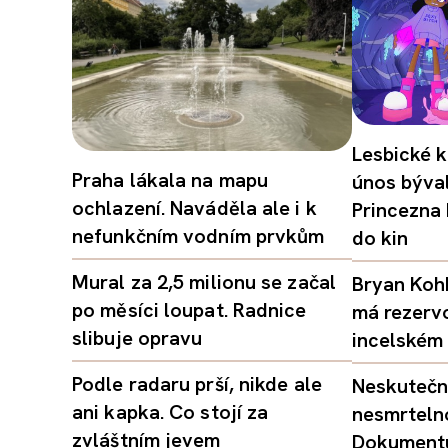
Lesbické k
Praha lákala na mapu
únos býval
ochlazení. Naváděla ale i k
Princezna
nefunkčním vodním prvkům
do kin
Mural za 2,5 milionu se začal
Bryan Kohb
po měsíci loupat. Radnice
má rezerv
slibuje opravu
incelském 
Podle radaru prší, nikde ale
Neskutečný
ani kapka. Co stojí za
nesmrtelno
zvláštním jevem
Dokumentu