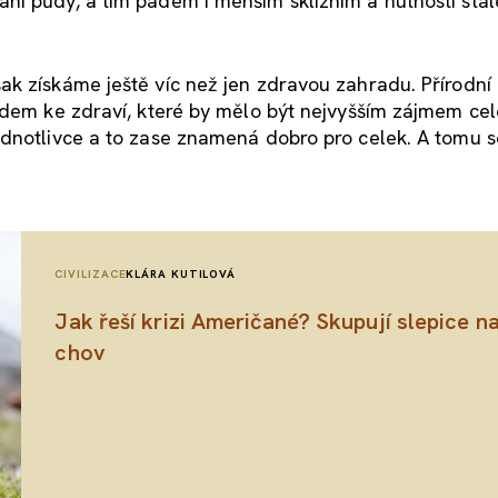
í půdy, a tím pádem i menším sklizním a nutnosti stál
k získáme ještě víc než jen zdravou zahradu. Přírodní
idem ke zdraví, které by mělo být nejvyšším zájmem ce
dnotlivce a to zase znamená dobro pro celek. A tomu s
CIVILIZACE
KLÁRA KUTILOVÁ
Jak řeší krizi Američané? Skupují slepice n
chov