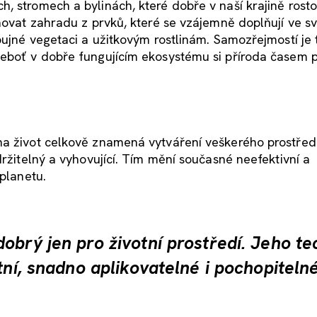
, stromech a bylinách, které dobře v naší krajině rost
onovat zahradu z prvků, které se vzájemně doplňují ve s
bujné vegetaci a užitkovým rostlinám. Samozřejmostí je 
neboť v dobře fungujícím ekosystému si příroda časem 
na život celkově znamená vytváření veškerého prostředí
držitelný a vyhovující. Tím mění současné neefektivní a
 planetu.
obrý jen pro životní prostředí. Jeho te
tní, snadno aplikovatelné i pochopitelné