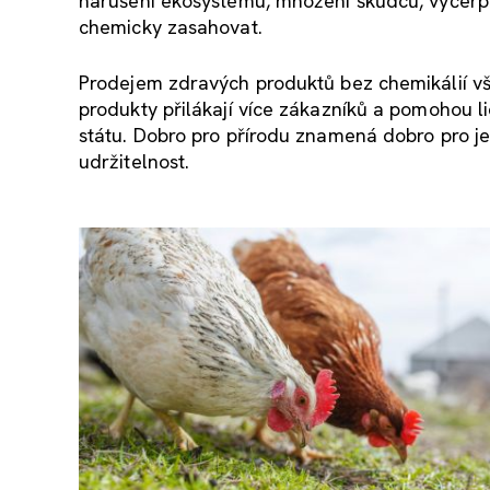
narušení ekosystému, množení škůdců, vyčerpán
chemicky zasahovat.
Prodejem zdravých produktů bez chemikálií vša
produkty přilákají více zákazníků a pomohou l
státu. Dobro pro přírodu znamená dobro pro je
udržitelnost.