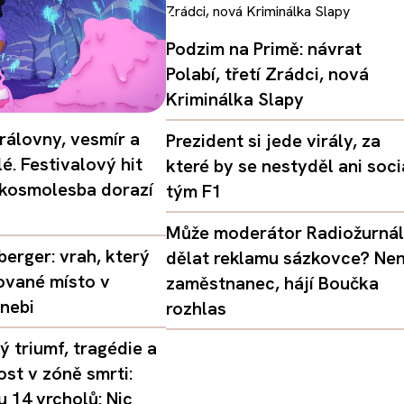
Podzim na Primě: návrat
Polabí, třetí Zrádci, nová
Kriminálka Slapy
rálovny, vesmír a
Prezident si jede virály, za
é. Festivalový hit
které by se nestyděl ani soci
 kosmolesba dorazí
tým F1
Může moderátor Radiožurná
erger: vrah, který
dělat reklamu sázkovce? Nen
ované místo v
zaměstnanec, hájí Boučka
nebi
rozhlas
 triumf, tragédie a
st v zóně smrti:
 14 vrcholů: Nic