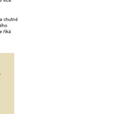
e více
 a chutné
lého
e říká
a