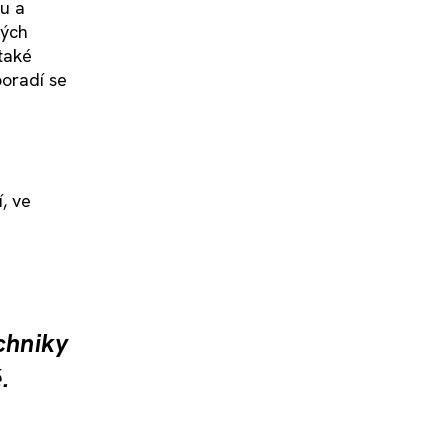
ou a
vých
také
poradí se
, ve
chniky
.