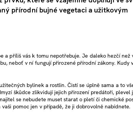
aný přírodní bujné vegetaci a užitkovým
be a příliš vás k tomu nepotřebuje. Je daleko hezčí než
bu, neboť v ní fungují přirozené přírodní zákony. Kudy
žitečných bylinek a rostlin. Čistí se úplně sama a to v
myzí škůdce zlikvidují jejich přirození predátoři, plevel 
ajitel se nebudete muset starat o pletí či chemické pos
 vaši pomoc jen v případě, že ji dobrovolně nabídnete.