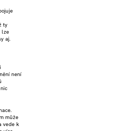
pojuje
ž ty
 lze
y aj.
i
nění není
ů
 nic
mace.
dem může
a vede k