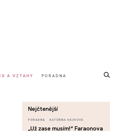
EX A VZTAHY
PORADNA
nejčtenější
PORADNA
KATEŘINA HÁJKOVÁ
„Už zase musím!“ Faraonova