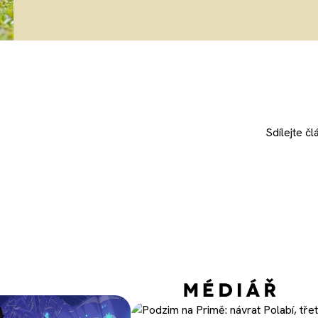
Sdílejte
čl