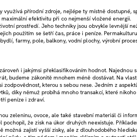
y využívá přírodní zdroje, nejlépe ty místně dostupné, s
o maximální efektivitu při co nejmenší vložené energii.
ivotní prostředí. Jeho techniky jsou obvykle levnější ne
ejich použitím se šetří čas, práce i peníze. Permakulturu
bydlí, farmy, pole, balkony, vodní plochy, výrobní proces
ároveň i jakýmsi překlasifikováním hodnot. Najednou s
át, budeme zákonitě mnohem méně dostávat. Na vlast
si zodpovědnost, kterou s sebou nese. Jedním z aspekt
ytků, díky němuž probíhá mnoho transakcí, které nikoho
ří peníze i zdraví.
u zeleninu, ovoce, ale také stavební materiál či infor
el pochopil, že zisk na úkor druhých neexistuje. Příkla
 možná zajistí vyšší zisky, ale z dlouhodobého hledisk