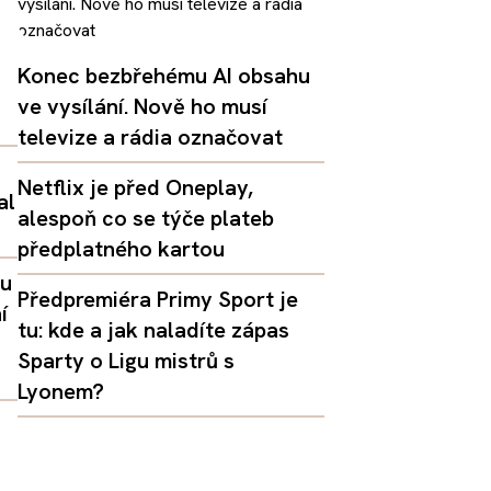
Konec bezbřehému AI obsahu
ve vysílání. Nově ho musí
televize a rádia označovat
Netflix je před Oneplay,
al
alespoň co se týče plateb
předplatného kartou
lu
Předpremiéra Primy Sport je
í
tu: kde a jak naladíte zápas
Sparty o Ligu mistrů s
Lyonem?