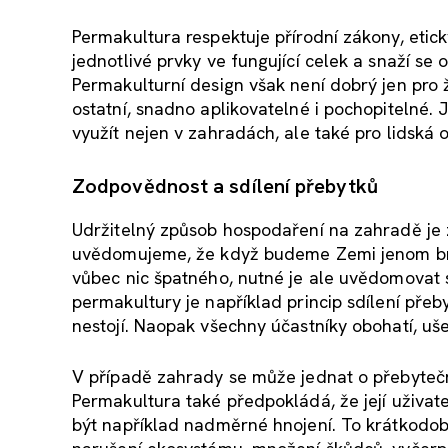
Permakultura respektuje přírodní zákony, etick
jednotlivé prvky ve fungující celek a snaží se 
Permakulturní design však není dobrý jen pro ž
ostatní, snadno aplikovatelné i pochopitelné. J
využít nejen v zahradách, ale také pro lidská o
Zodpovědnost a sdílení přebytků
Udržitelný způsob hospodaření na zahradě je z
uvědomujeme, že když budeme Zemi jenom br
vůbec nic špatného, nutné je ale uvědomovat 
permakultury je například princip sdílení přeb
nestojí. Naopak všechny účastníky obohatí, ušet
V případě zahrady se může jednat o přebytečno
Permakultura také předpokládá, že její uživat
být například nadměrné hnojení. To krátkodobě