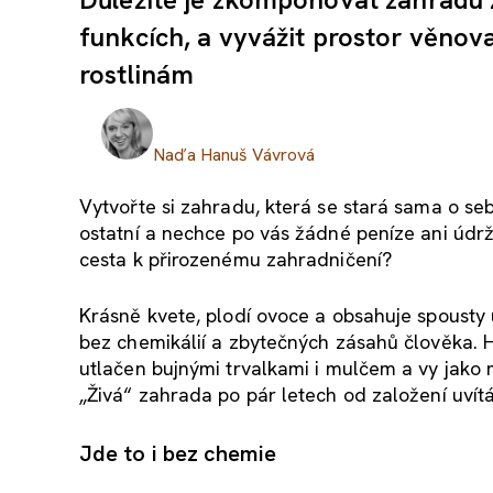
funkcích, a vyvážit prostor věnov
rostlinám
Naďa Hanuš Vávrová
Vytvořte si zahradu, která se stará sama o se
ostatní a nechce po vás žádné peníze ani údrž
cesta k přirozenému zahradničení?
Krásně kvete, plodí ovoce a obsahuje spousty u
bez chemikálií a zbytečných zásahů člověka.
H
utlačen bujnými trvalkami i mulčem a vy jako m
„Živá“ zahrada po pár letech od založení uvítá
Jde to i bez chemie