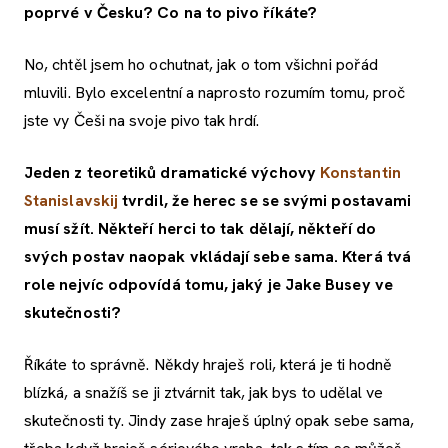
poprvé v Česku? Co na to pivo říkáte?
No, chtěl jsem ho ochutnat, jak o tom všichni pořád
mluvili. Bylo excelentní a naprosto rozumím tomu, proč
jste vy Češi na svoje pivo tak hrdí.
Jeden z teoretiků dramatické výchovy
Konstantin
Stanislavskij
tvrdil, že herec se se svými postavami
musí sžít. Někteří herci to tak dělají, někteří do
svých postav naopak vkládají sebe sama. Která tvá
role nejvíc odpovídá tomu, jaký je Jake Busey ve
skutečnosti?
Říkáte to správně. Někdy hraješ roli, která je ti hodně
blízká, a snažíš se ji ztvárnit tak, jak bys to udělal ve
skutečnosti ty. Jindy zase hraješ úplný opak sebe sama,