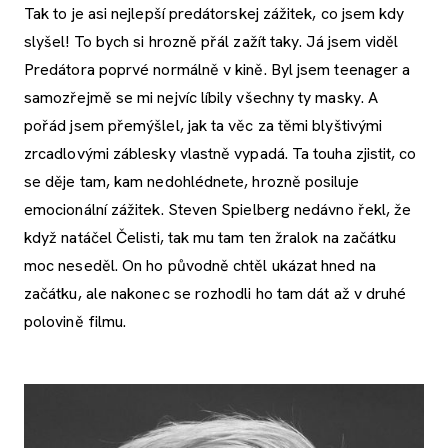
Tak to je asi nejlepší predátorskej zážitek, co jsem kdy
slyšel! To bych si hrozně přál zažít taky. Já jsem viděl
Predátora poprvé normálně v kině. Byl jsem teenager a
samozřejmě se mi nejvíc líbily všechny ty masky. A
pořád jsem přemýšlel, jak ta věc za těmi blyštivými
zrcadlovými záblesky vlastně vypadá. Ta touha zjistit, co
se děje tam, kam nedohlédnete, hrozně posiluje
emocionální zážitek. Steven Spielberg nedávno řekl, že
když natáčel Čelisti, tak mu tam ten žralok na začátku
moc neseděl. On ho původně chtěl ukázat hned na
začátku, ale nakonec se rozhodli ho tam dát až v druhé
polovině filmu.