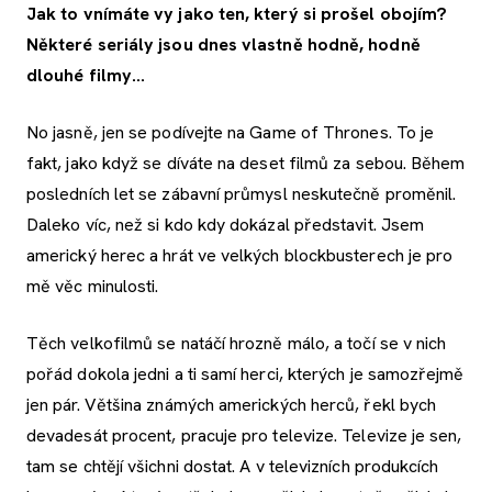
Jak to vnímáte vy jako ten, který si prošel obojím?
Některé seriály jsou dnes vlastně hodně, hodně
dlouhé filmy…
No jasně, jen se podívejte na Game of Thrones. To je
fakt, jako když se díváte na deset filmů za sebou. Během
posledních let se zábavní průmysl neskutečně proměnil.
Daleko víc, než si kdo kdy dokázal představit. Jsem
americký herec a hrát ve velkých blockbusterech je pro
mě věc minulosti.
Těch velkofilmů se natáčí hrozně málo, a točí se v nich
pořád dokola jedni a ti samí herci, kterých je samozřejmě
jen pár. Většina známých amerických herců, řekl bych
devadesát procent, pracuje pro televize. Televize je sen,
tam se chtějí všichni dostat. A v televizních produkcích