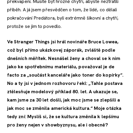
překvapení. Musíte být hrozně chytří, abyste neztratili
příběh. A já jsem přesvědčen o tom, že lidé, co dělali
pokračování Predátora, byli extrémně šikovní a chytří,
protože se jim to povedlo.
Ve Stranger Things jsi hrál novináře Bruce Lowea,
což byl přímo ukázkovej záporák, zvláště podle
dnešních měřítek. Nesnášel ženy a choval se k nim
jako ke spotřebnímu materiálu, považoval je de
facto za „součást kanceláře jako toner do kopírky“.
No a ty jsi v jednom rozhovoru řekl: „Tahle postava
ztělesňuje modelový příklad 80. let. A ukazuje se,
kam jsme za 30 let došli, jak moc jsme se zlepšili a
jak moc se změnila americká kultura.“ Moje otázka
tedy zní: Myslíš si, že se kultura změnila k lepšímu
pro ženy nejen v showbyznysu, ale i obecně?