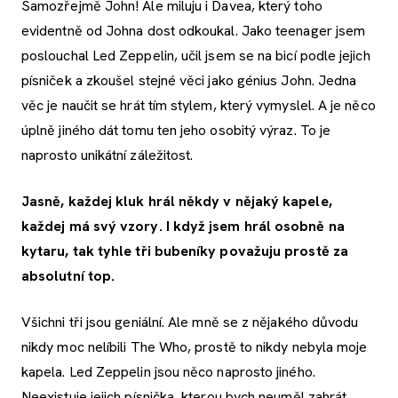
Samozřejmě John! Ale miluju i Davea, který toho
evidentně od Johna dost odkoukal. Jako teenager jsem
poslouchal Led Zeppelin, učil jsem se na bicí podle jejich
písniček a zkoušel stejné věci jako génius John. Jedna
věc je naučit se hrát tím stylem, který vymyslel. A je něco
úplně jiného dát tomu ten jeho osobitý výraz. To je
naprosto unikátní záležitost.
Jasně, každej kluk hrál někdy v nějaký kapele,
každej má svý vzory. I když jsem hrál osobně na
kytaru, tak tyhle tři bubeníky považuju prostě za
absolutní top.
Všichni tři jsou geniální. Ale mně se z nějakého důvodu
nikdy moc nelíbili The Who, prostě to nikdy nebyla moje
kapela. Led Zeppelin jsou něco naprosto jiného.
Neexistuje jejich písnička, kterou bych neuměl zahrát.