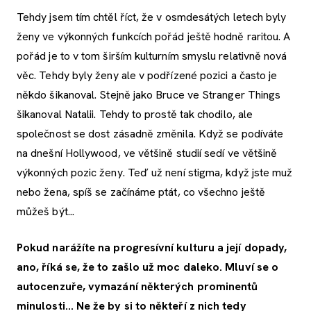
Tehdy jsem tím chtěl říct, že v osmdesátých letech byly
ženy ve výkonných funkcích pořád ještě hodně raritou. A
pořád je to v tom širším kulturním smyslu relativně nová
věc. Tehdy byly ženy ale v podřízené pozici a často je
někdo šikanoval. Stejně jako Bruce ve Stranger Things
šikanoval Natalii. Tehdy to prostě tak chodilo, ale
společnost se dost zásadně změnila. Když se podíváte
na dnešní Hollywood, ve většině studií sedí ve většině
výkonných pozic ženy. Teď už není stigma, když jste muž
nebo žena, spíš se začínáme ptát, co všechno ještě
můžeš být...
Pokud narážíte na progresívní kulturu a její dopady,
ano, říká se, že to zašlo už moc daleko. Mluví se o
autocenzuře, vymazání některých prominentů
minulosti… Ne že by si to někteří z nich tedy