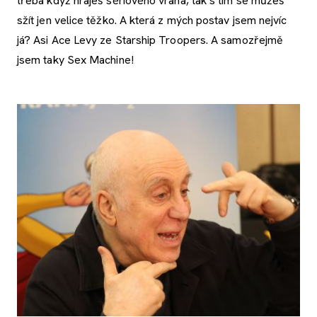
třeba když hraješ sériového vraha, tak s tím se můžeš
sžít jen velice těžko. A která z mých postav jsem nejvíc
já? Asi Ace Levy ze Starship Troopers. A samozřejmě
jsem taky Sex Machine!