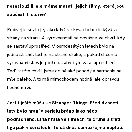
nezasloužili, ale máme mazat i jejich filmy, které jsou
součástí historie?
Podívejte se, to je, jako když se kyvadlo hodin kývá ze
strany na stranu. A vyrovnanosti se dosáhne ve chvíli, kdy
se zastaví uprostřed. V osmdesátých letech bylo na
jedné straně, teď je na straně druhé, a pokud chceme
vyrovnaný stav, je potřeba, aby bylo zase uprostřed.
Teď, v této chvíli, jsme od nějaké pohody a harmonie na
míle daleko. A to mě mimochodem hodně, ale opravdu
hodně mrzí.
Jestli ještě můžu ke Stranger Things. Před dvaceti
lety bylo hraní v seriálu bráno jako něco
podřadného. Elita hrála ve filmech, ta druhá a třetí
liga pak v seriálech. To už dnes samozřejmě neplatí.