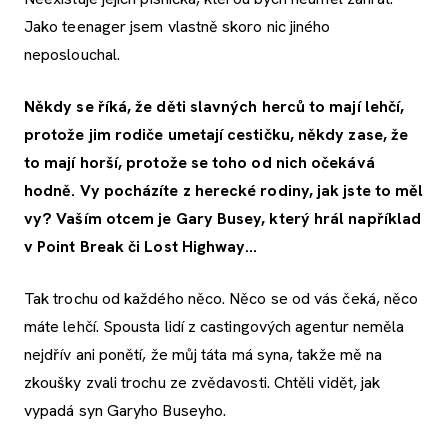
Jako teenager jsem vlastně skoro nic jiného
neposlouchal.
Někdy se říká, že děti slavných herců to mají lehčí,
protože jim rodiče umetají cestičku, někdy zase, že
to mají horší, protože se toho od nich očekává
hodně. Vy pocházíte z herecké rodiny, jak jste to měl
vy? Vaším otcem je Gary Busey, který hrál například
v Point Break či Lost Highway...
Tak trochu od každého něco. Něco se od vás čeká, něco
máte lehčí. Spousta lidí z castingových agentur neměla
nejdřív ani ponětí, že můj táta má syna, takže mě na
zkoušky zvali trochu ze zvědavosti. Chtěli vidět, jak
vypadá syn Garyho Buseyho.