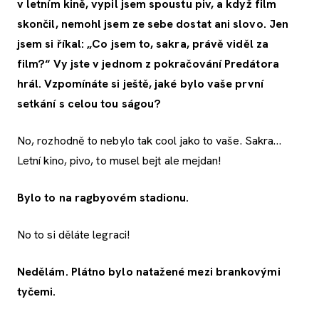
v letním kině, vypil jsem spoustu piv, a když film
skončil, nemohl jsem ze sebe dostat ani slovo. Jen
jsem si říkal: „Co jsem to, sakra, právě viděl za
film?“ Vy jste v jednom z pokračování Predátora
hrál. Vzpomínáte si ještě, jaké bylo vaše první
setkání s celou
tou
ságou?
No, rozhodně to nebylo tak cool jako to vaše. Sakra…
Letní kino, pivo, to musel bejt ale mejdan!
Bylo to na ragbyovém stadionu.
No to si děláte legraci!
Nedělám. Plátno bylo natažené mezi brankovými
tyčemi.