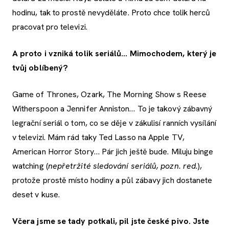
hodinu, tak to prostě nevyděláte. Proto chce tolik herců
pracovat pro televizi.
A proto i vzniká tolik seriálů… Mimochodem, který je
tvůj oblíbený?
Game of Thrones, Ozark, The Morning Show s Reese
Witherspoon a Jennifer Anniston… To je takový zábavný
legrační seriál o tom, co se děje v zákulisí ranních vysílání
v televizi. Mám rád taky Ted Lasso na Apple TV,
American Horror Story… Pár jich ještě bude. Miluju binge
watching (
nepřetržité sledování seriálů, pozn. red.
),
protože prostě místo hodiny a půl zábavy jich dostanete
deset v kuse.
Včera jsme se tady potkali, pil jste české pivo. Jste