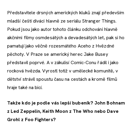
Představitele drsných amerických kluků znají především
mladší čeští diváci hlavně ze seriálu Stranger Things.
Pokud jsou jako autor tohoto článku odchováni hlavně
akčními filmy osmdesátých a devadesátých let, pak si ho
pamatují jako věčně rozesmátého Aceho z Hvězdné
pěchoty. V Praze se americký herec Jake Busey
představil poprvé. A v zákulisí Comic-Conu řádil i jako
rocková hvězda. Vyrostl totiž v umělecké komunitě, v
dětství strávil spoustu času na cestách a kromě filmů
hraje také na bicí.
Takže kdo je podle vás lepší bubeník? John Bohnam
z Led Zeppelin, Keith Moon z The Who nebo Dave
Grohl z Foo Fighters?