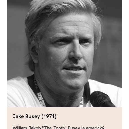
Jake Busey (1971)
William Jakob "The Tooth" Busey je americký