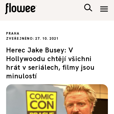
CIVILIZACE
PRAHA
ZVEŘEJNĚNO: 27. 10. 2021
ZDRAVÍ
Herec Jake Busey: V
Hollywoodu chtějí všichni
PSYCHOLOGIE
hrát v seriálech, filmy jsou
RODINA A DĚTI
minulostí
SEX A VZTAHY
PORADNA