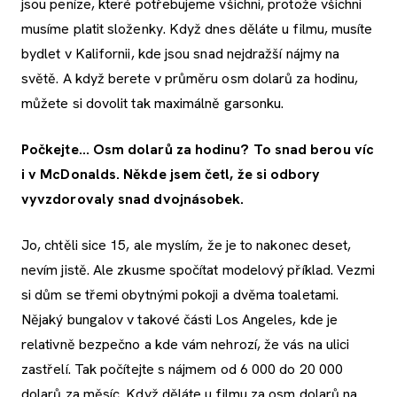
jsou peníze, které potřebujeme všichni, protože všichni
musíme platit složenky. Když dnes děláte u filmu, musíte
bydlet v Kalifornii, kde jsou snad nejdražší nájmy na
světě. A když berete v průměru osm dolarů za hodinu,
můžete si dovolit tak maximálně garsonku.
Počkejte… Osm dolarů za hodinu? To snad berou víc
i v McDonalds. Někde jsem četl, že si odbory
vyvzdorovaly snad dvojnásobek.
Jo, chtěli sice 15, ale myslím, že je to nakonec deset,
nevím jistě. Ale zkusme spočítat modelový příklad. Vezmi
si dům se třemi obytnými pokoji a dvěma toaletami.
Nějaký bungalov v takové části Los Angeles, kde je
relativně bezpečno a kde vám nehrozí, že vás na ulici
zastřelí. Tak počítejte s nájmem od 6 000 do 20 000
dolarů za měsíc. Když děláte u filmu za osm dolarů na