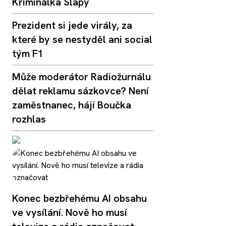
Kriminálka Slapy
Prezident si jede virály, za
které by se nestyděl ani social
tým F1
Může moderátor Radiožurnálu
dělat reklamu sázkovce? Není
zaměstnanec, hájí Boučka
rozhlas
Konec bezbřehému AI obsahu
ve vysílání. Nově ho musí