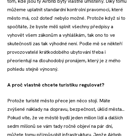
tom, kde jsou ty Airbnb byty vlastně umístěny. Díky tomu
můžeme uplatnit standardní kontrolní pravomoci, které
město má, což doteď nebylo možné. Protože když si to
spočítáte, že byste měli splnit všechny předpisy a
vyhovět všem zákonům a vyhláškám, tak ono to ve
skutečnosti zas tak výhodné není. Podle mě se někteří
provozovatelé krátkodobého ubytování třeba i
přeorientují na dlouhodobý pronájem, který je z mého
pohledu stejně výnosný.
A proč vlastně chcete turistiku regulovat?
Protože turisté město přece jen něco stojí. Máte
zvýšené náklady na dopravu, bezpečnost, úklid města...
Pokud víte, že ve městě bydlí jeden milion lidí a dalších
sedm milionů se vám tady ročně objeví na pár dní,
můžete tomu přizpůsobit infrastrukturu. Jenže Airbnb