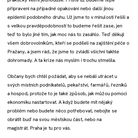
připraveni na případné opakování nebo další jinou
epidemii podobného druhu. Už jsme to v minulosti řešili a
s velkou pravděpodobností to budeme řešit zase, jen
teď to bylo jiné tím, jak moc nás to zasáhlo. Teď děkuji
všem dobrovolníkům, kteří se podíleli na zajištění péče o
Pražany, a jsem rád, že jsme to zvládli všichni takhle
dohromady. A ta krize nás myslím i trochu stmelila.
Občany bych chtěl požádat, aby se nebáli utrácet u
svých místních podnikatelů, pekařství, farmářů, řezníků
a hospod, protože to je také způsob, jak můžou pomoci
ekonomiku nastartovat. A když budete mít nějaký
problém nebo budete něco potřebovat, nebojte se
obrátit buď na svou městskou část, nebo na
magistrát. Praha je tu pro vás.