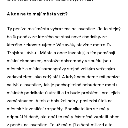
A kde na to mají města vzít?
Ty peníze mají města vyhrazena na investice. Je to stejný
balík peněz, ze kterého se staví nové chodníky, ze
kterého rekonstruujeme Václavák, stavíme metro D,
Trojskou lávku... Města a obce investují, a tím pomáhají
místní ekonomice, protože dohromady v součtu jsou
městské a místní samosprávy stejně velkým veřejným
zadavatelem jako celý stát. A když nebudeme mít peníze
na tyhle investice, tak je pochopitelně nebudeme moct u
místních podnikatelů utratit a to bude problém i pro jejich
zaměstnance. A tohle bohužel nebyl poslední útok na
městské investiční rozpočty. Podnikatelům se měly
odpouštět daně, ale opět to měly částečně zaplatit obce
z peněz na investice. To už mělo jít o šest miliard a to