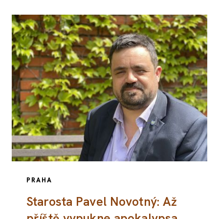
PRAHA
Starosta Pavel Novotný: Až
příště vypukne apokalypsa,