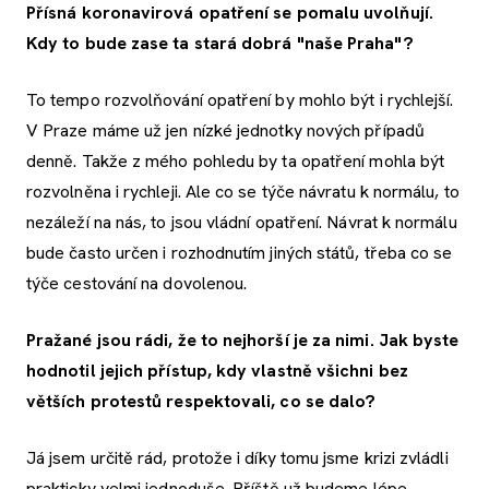
Přísná koronavirová opatření se pomalu uvolňují.
Kdy to bude zase ta stará dobrá "naše Praha"?
To tempo rozvolňování opatření by mohlo být i rychlejší.
V Praze máme už jen nízké jednotky nových případů
denně. Takže z mého pohledu by ta opatření mohla být
rozvolněna i rychleji. Ale co se týče návratu k normálu, to
nezáleží na nás, to jsou vládní opatření. Návrat k normálu
bude často určen i rozhodnutím jiných států, třeba co se
týče cestování na dovolenou.
Pražané jsou rádi, že to nejhorší je za nimi. Jak byste
hodnotil jejich přístup, kdy vlastně všichni bez
větších protestů respektovali, co se dalo?
Já jsem určitě rád, protože i díky tomu jsme krizi zvládli
prakticky velmi jednoduše. Příště už budeme lépe