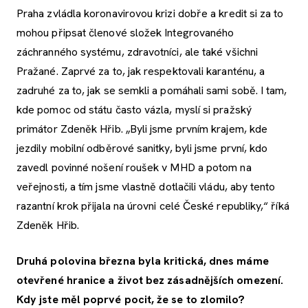
Praha zvládla koronavirovou krizi dobře a kredit si za to
mohou připsat členové složek Integrovaného
záchranného systému, zdravotníci, ale také všichni
Pražané. Zaprvé za to, jak respektovali karanténu, a
zadruhé za to, jak se semkli a pomáhali sami sobě. I tam,
kde pomoc od státu často vázla, myslí si pražský
primátor Zdeněk Hřib. „Byli jsme prvním krajem, kde
jezdily mobilní odběrové sanitky, byli jsme první, kdo
zavedl povinné nošení roušek v MHD a potom na
veřejnosti, a tím jsme vlastně dotlačili vládu, aby tento
razantní krok přijala na úrovni celé České republiky,“ říká
Zdeněk Hřib.
Druhá polovina března byla kritická, dnes máme
otevřené hranice a život bez zásadnějších omezení.
Kdy jste měl poprvé pocit, že se to zlomilo?