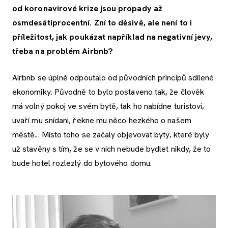
od koronavirové krize jsou propady až
osmdesátiprocentní. Zní to děsivě, ale není to i
příležitost, jak poukázat například na negativní jevy,
třeba na problém Airbnb?
Airbnb se úplně odpoutalo od původních principů sdílené
ekonomiky. Původně to bylo postaveno tak, že člověk
má volný pokoj ve svém bytě, tak ho nabídne turistovi,
uvaří mu snídani, řekne mu něco hezkého o našem
městě... Místo toho se začaly objevovat byty, které byly
už stavěny s tím, že se v nich nebude bydlet nikdy, že to
bude hotel rozlezlý do bytového domu.