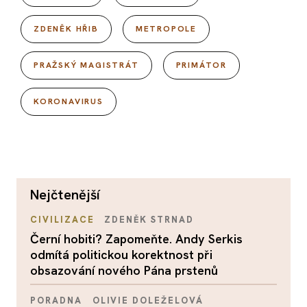
ZDENĚK HŘIB
METROPOLE
PRAŽSKÝ MAGISTRÁT
PRIMÁTOR
KORONAVIRUS
nejčtenější
CIVILIZACE
ZDENĚK STRNAD
Černí hobiti? Zapomeňte. Andy Serkis
odmítá politickou korektnost při
obsazování nového Pána prstenů
PORADNA
OLIVIE DOLEŽELOVÁ