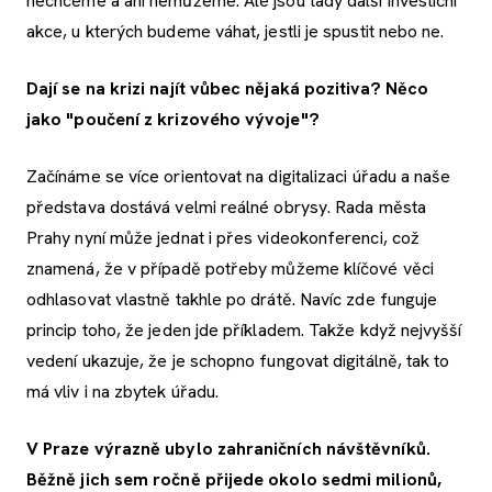
nechceme a ani nemůžeme. Ale jsou tady další investiční
akce, u kterých budeme váhat, jestli je spustit nebo ne.
Dají se na krizi najít vůbec nějaká pozitiva? Něco
jako "poučení z krizového vývoje"?
Začínáme se více orientovat na digitalizaci úřadu a naše
představa dostává velmi reálné obrysy. Rada města
Prahy nyní může jednat i přes videokonferenci, což
znamená, že v případě potřeby můžeme klíčové věci
odhlasovat vlastně takhle po drátě. Navíc zde funguje
princip toho, že jeden jde příkladem. Takže když nejvyšší
vedení ukazuje, že je schopno fungovat digitálně, tak to
má vliv i na zbytek úřadu.
V Praze výrazně ubylo zahraničních návštěvníků.
Běžně jich sem ročně přijede okolo sedmi milionů,