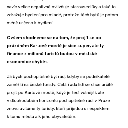
navíc velice negativně ovlivňuje starousedlíky a také to
zdražuje bydlení pro mladé, protože těch bytů je potom
méně určeno k bydlení.
Ovšem shodneme se na tom, že projít se po
prázdném Karlově mostě je sice super, ale ty
finance z milionů turistů budou v městské
ekonomice chybět.
Já bych pochopitelně byl rád, kdyby se podnikatelé
zaměřili na české turisty. Celá řada lidí se chce určitě
projít po Karlově mostě, když je teď volnější, ale
v dlouhodobém horizontu pochopitelně rádi v Praze
znovu uvítáme ty turisty, kteří přijedou s respektem
k tomu městu a k jeho obyvatelům.