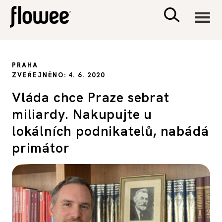
CIVILIZACE
PRAHA
ZVEŘEJNĚNO: 4. 6. 2020
ZDRAVÍ
Vláda chce Praze sebrat
miliardy. Nakupujte u
PSYCHOLOGIE
lokálních podnikatelů, nabádá
RODINA A DĚTI
primátor
SEX A VZTAHY
PORADNA