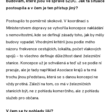
budovám, které jsou ve správě SŽDC. Jak ta situace
postoupila a v čem je ten přístup jiný?
Postoupilo to poměrně skokově. V koordinaci s
Ministerstvem dopravy se vytvořila koncepce nakládání
s nemovitostmi, kde se definují zásady toho, jak by měly
budovy vypadat. Vhodnými kritérii jsou podle mého
názoru frekvence cestujících, lokalita, počet vlakových
spojů – to všechno definuje důležitost dané železniční
stanice. Koncepce už je schválená a teď už se podle ní
pracuje, ale je tady například Asociace krajů a ta má
trochu jinou představu, která se s danou koncepcí ne
vždy protíná. Záleží na tom, co má v železničních
stanicích být, ne z pohledu komerčního, ale z pohledu
služeb pro občana.
V čem se ty pohledy liší?