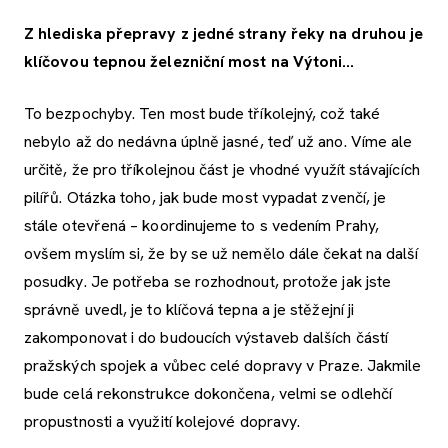
Z hlediska přepravy z jedné strany řeky na druhou je
klíčovou tepnou železniční most na Výtoni…
To bezpochyby. Ten most bude tříkolejný, což také
nebylo až do nedávna úplně jasné, teď už ano. Víme ale
určitě, že pro tříkolejnou část je vhodné využít stávajících
pilířů. Otázka toho, jak bude most vypadat zvenčí, je
stále otevřená – koordinujeme to s vedením Prahy,
ovšem myslím si, že by se už nemělo dále čekat na další
posudky. Je potřeba se rozhodnout, protože jak jste
správně uvedl, je to klíčová tepna a je stěžejní ji
zakomponovat i do budoucích výstaveb dalších částí
pražských spojek a vůbec celé dopravy v Praze. Jakmile
bude celá rekonstrukce dokončena, velmi se odlehčí
propustnosti a využití kolejové dopravy.