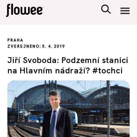
CIVILIZACE
PRAHA
ZVEŘEJNĚNO: 5. 4. 2019
ZDRAVÍ
Jiří Svoboda: Podzemní stanici
na Hlavním nádraží? #tochci
PSYCHOLOGIE
RODINA A DĚTI
SEX A VZTAHY
PORADNA