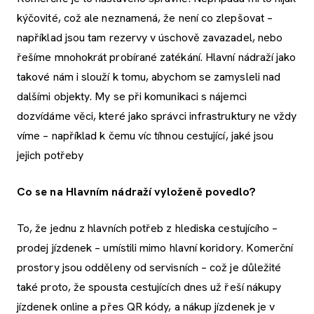
kýčovité, což ale neznamená, že není co zlepšovat –
například jsou tam rezervy v úschově zavazadel, nebo
řešíme mnohokrát probírané zatékání. Hlavní nádraží jako
takové nám i slouží k tomu, abychom se zamysleli nad
dalšími objekty. My se při komunikaci s nájemci
dozvídáme věci, které jako správci infrastruktury ne vždy
víme – například k čemu víc tíhnou cestující, jaké jsou
jejich potřeby
Co se na Hlavním nádraží vyloženě povedlo?
To, že jednu z hlavních potřeb z hlediska cestujícího –
prodej jízdenek – umístili mimo hlavní koridory. Komerční
prostory jsou odděleny od servisních – což je důležité
také proto, že spousta cestujících dnes už řeší nákupy
jízdenek online a přes QR kódy, a nákup jízdenek je v