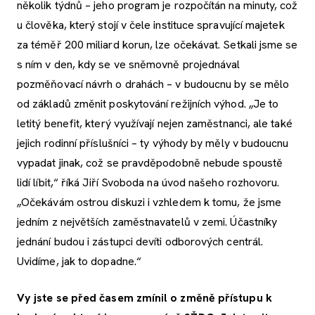
několik týdnů – jeho program je rozpočítán na minuty, což
u člověka, který stojí v čele instituce spravující majetek
za téměř 200 miliard korun, lze očekávat. Setkali jsme se
s ním v den, kdy se ve sněmovně projednával
pozměňovací návrh o drahách – v budoucnu by se mělo
od základů změnit poskytování režijních výhod. „Je to
letitý benefit, který využívají nejen zaměstnanci, ale také
jejich rodinní příslušníci – ty výhody by měly v budoucnu
vypadat jinak, což se pravděpodobně nebude spoustě
lidí líbit,“ říká Jiří Svoboda na úvod našeho rozhovoru.
„Očekávám ostrou diskuzi i vzhledem k tomu, že jsme
jedním z největších zaměstnavatelů v zemi. Účastníky
jednání budou i zástupci devíti odborových centrál.
Uvidíme, jak to dopadne.“
Vy jste se před časem zmínil o změně přístupu k