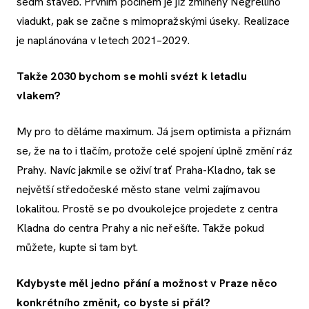
sedm staveb. Prvním počinem je již zmíněný Negrelliho
viadukt, pak se začne s mimopražskými úseky. Realizace
je naplánována v letech 2021–2029.
Takže 2030 bychom se mohli svézt k letadlu
vlakem?
My pro to děláme maximum. Já jsem optimista a přiznám
se, že na to i tlačím, protože celé spojení úplně změní ráz
Prahy. Navíc jakmile se oživí trať Praha-Kladno, tak se
největší středočeské město stane velmi zajímavou
lokalitou. Prostě se po dvoukolejce projedete z centra
Kladna do centra Prahy a nic neřešíte. Takže pokud
můžete, kupte si tam byt.
Kdybyste měl jedno přání a možnost v Praze něco
konkrétního změnit, co byste si přál?