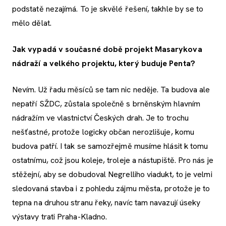
podstatě nezajímá. To je skvělé řešení, takhle by se to
mělo dělat.
Jak vypadá v současné době projekt Masarykova
nádraží a velkého projektu, který buduje Penta?
Nevím. Už řadu měsíců se tam nic neděje. Ta budova ale
nepatří SŽDC, zůstala společně s brněnským hlavním
nádražím ve vlastnictví Českých drah. Je to trochu
nešťastné, protože logicky občan nerozlišuje, komu
budova patří. I tak se samozřejmě musíme hlásit k tomu
ostatnímu, což jsou koleje, troleje a nástupiště. Pro nás je
stěžejní, aby se dobudoval Negrelliho viadukt, to je velmi
sledovaná stavba i z pohledu zájmu města, protože je to
tepna na druhou stranu řeky, navíc tam navazují úseky
výstavy trati Praha-Kladno.