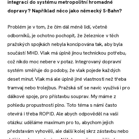
integraci do systému metropolitní hromadné
dopravy? Například něco jako německý S-Bahn?
Problém je v tom, že čím dál méně lidí, včetně
odborníků, je ochotno pochopit, že železnice v těch
pražských spojkách nebyla koncipována tak, aby byla
součástí MHD. Vlak má úplně jinou technickou potřebu,
což nikdo moc nebere v potaz. Integrovaný dopravní
systém směřuje do podoby, že vlak pojede každých
deset minut. Vlak má ale úplně jiné vlastnosti než třeba
tramvaj nebo trolejbus. Pražská síť se navíc využívá i pro
dálkové spoje, pro přístavbu souprav. My máme z
pohledu propustnosti plno. Toto téma s námi často
otevírá i třeba ROPID. Ale abych odpověděl na vaši
otázku: uděláme maximum pro to, abychom jejich
představám vyhověli, ale další kolej skrz zástavbu nebo