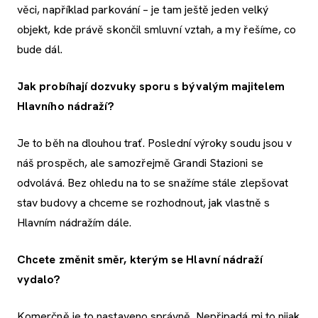
věci, například parkování – je tam ještě jeden velký
objekt, kde právě skončil smluvní vztah, a my řešíme, co
bude dál.
Jak probíhají dozvuky sporu s bývalým majitelem
Hlavního nádraží?
Je to běh na dlouhou trať. Poslední výroky soudu jsou v
náš prospěch, ale samozřejmě Grandi Stazioni se
odvolává. Bez ohledu na to se snažíme stále zlepšovat
stav budovy a chceme se rozhodnout, jak vlastně s
Hlavním nádražím dále.
Chcete změnit směr, kterým se Hlavní nádraží
vydalo?
Komerčně je to nastaveno správně. Nepřipadá mi to nijak