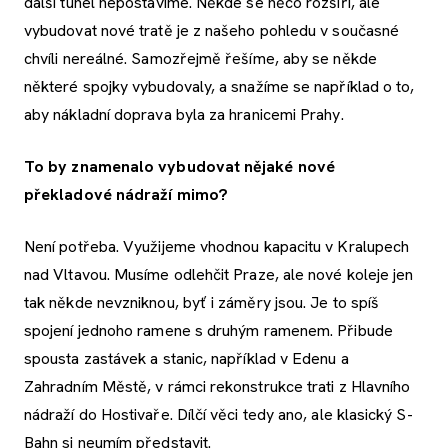
další tunel nepostavíme. Někde se něco rozšíří, ale
vybudovat nové tratě je z našeho pohledu v současné
chvíli nereálné. Samozřejmě řešíme, aby se někde
některé spojky vybudovaly, a snažíme se například o to,
aby nákladní doprava byla za hranicemi Prahy.
To by znamenalo vybudovat nějaké nové
překladové nádraží mimo?
Není potřeba. Využijeme vhodnou kapacitu v Kralupech
nad Vltavou. Musíme odlehčit Praze, ale nové koleje jen
tak někde nevzniknou, byť i záměry jsou. Je to spíš
spojení jednoho ramene s druhým ramenem. Přibude
spousta zastávek a stanic, například v Edenu a
Zahradním Městě, v rámci rekonstrukce trati z Hlavního
nádraží do Hostivaře. Dílčí věci tedy ano, ale klasický S-
Bahn si neumím představit.