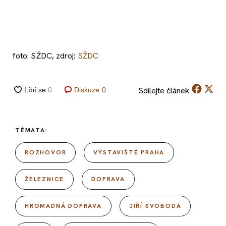
foto: SŽDC, zdroj:
SŽDC
Sdílejte
článek
Diskuze
0
TÉMATA:
ROZHOVOR
VÝSTAVIŠTĚ PRAHA
ŽELEZNICE
DOPRAVA
HROMADNÁ DOPRAVA
JIŘÍ SVOBODA