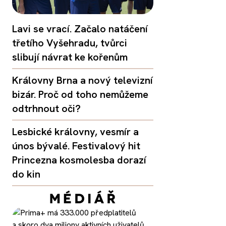
Lavi se vrací. Začalo natáčení
třetího Vyšehradu, tvůrci
slibují návrat ke kořenům
Královny Brna a nový televizní
bizár. Proč od toho nemůžeme
odtrhnout oči?
Lesbické královny, vesmír a
únos bývalé. Festivalový hit
Princezna kosmolesba dorazí
do kin