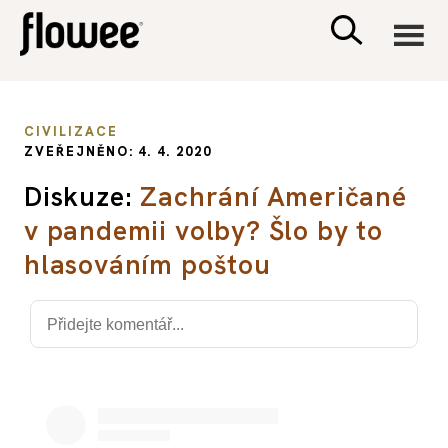
CIVILIZACE
CIVILIZACE
ZVEŘEJNĚNO: 4. 4. 2020
ZDRAVÍ
Diskuze:
Zachrání Američané
v pandemii volby? Šlo by to
PSYCHOLOGIE
hlasováním poštou
RODINA A DĚTI
SEX A VZTAHY
PORADNA