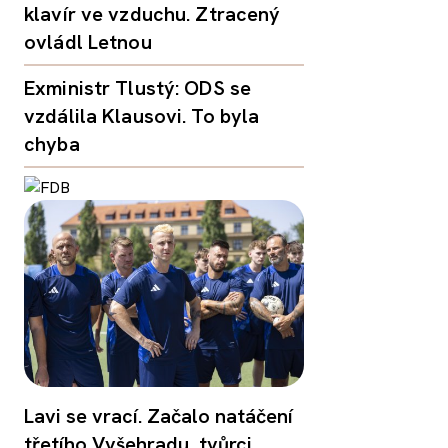
klavír ve vzduchu. Ztracený
ovládl Letnou
Exministr Tlustý: ODS se
vzdálila Klausovi. To byla
chyba
Lavi se vrací. Začalo natáčení
třetího Vyšehradu, tvůrci