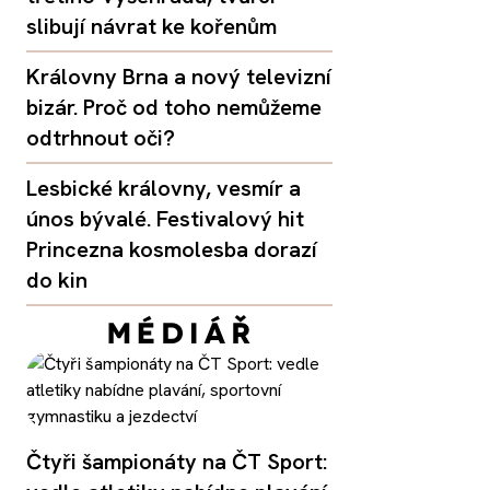
slibují návrat ke kořenům
Královny Brna a nový televizní
bizár. Proč od toho nemůžeme
odtrhnout oči?
Lesbické královny, vesmír a
únos bývalé. Festivalový hit
Princezna kosmolesba dorazí
do kin
Čtyři šampionáty na ČT Sport: