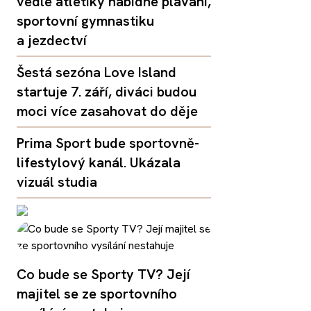
vedle atletiky nabídne plavání,
sportovní gymnastiku
a jezdectví
Šestá sezóna Love Island
startuje 7. září, diváci budou
moci více zasahovat do děje
Prima Sport bude sportovně-
lifestylový kanál. Ukázala
vizuál studia
Co bude se Sporty TV? Její
majitel se ze sportovního