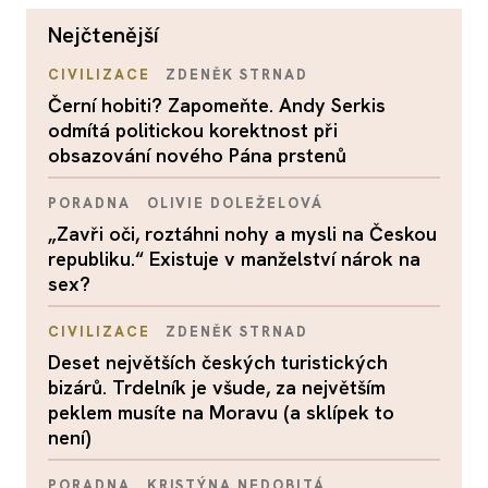
nejčtenější
CIVILIZACE
ZDENĚK STRNAD
Černí hobiti? Zapomeňte. Andy Serkis
odmítá politickou korektnost při
obsazování nového Pána prstenů
PORADNA
OLIVIE DOLEŽELOVÁ
„Zavři oči, roztáhni nohy a mysli na Českou
republiku.“ Existuje v manželství nárok na
sex?
CIVILIZACE
ZDENĚK STRNAD
Deset největších českých turistických
bizárů. Trdelník je všude, za největším
peklem musíte na Moravu (a sklípek to
není)
PORADNA
KRISTÝNA NEDOBITÁ