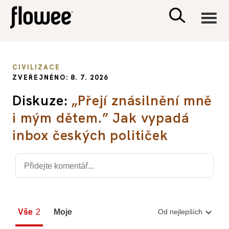
CIVILIZACE
CIVILIZACE
ZVEŘEJNĚNO: 8. 7. 2026
ZDRAVÍ
Diskuze:
„Přejí znásilnění mně
i mým dětem.” Jak vypadá
PSYCHOLOGIE
inbox českých političek
RODINA A DĚTI
SEX A VZTAHY
PORADNA