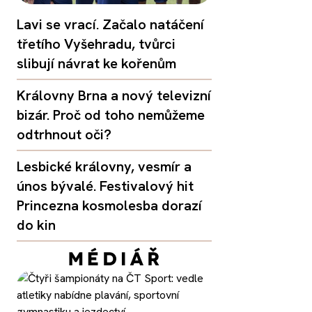
Lavi se vrací. Začalo natáčení
třetího Vyšehradu, tvůrci
slibují návrat ke kořenům
Královny Brna a nový televizní
bizár. Proč od toho nemůžeme
odtrhnout oči?
Lesbické královny, vesmír a
únos bývalé. Festivalový hit
Princezna kosmolesba dorazí
do kin