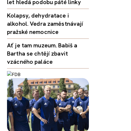
let hledá podobu páté linky
Kolapsy, dehydratace i
alkohol. Vedra zaměstnávají
pražské nemocnice
Ať je tam muzeum. Babiš a
Bartha se chtějí zbavit
vzácného paláce