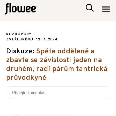
CIVILIZACE
ROZHOVORY
ZVEŘEJNĚNO: 12. 7. 2024
ZDRAVÍ
Diskuze:
Spěte odděleně a
zbavte se závislosti jeden na
PSYCHOLOGIE
druhém, radí párům tantrická
RODINA A DĚTI
průvodkyně
SEX A VZTAHY
PORADNA