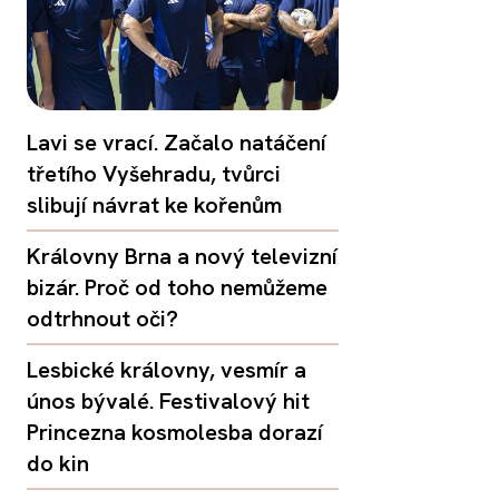
Lavi se vrací. Začalo natáčení
třetího Vyšehradu, tvůrci
slibují návrat ke kořenům
Královny Brna a nový televizní
bizár. Proč od toho nemůžeme
odtrhnout oči?
Lesbické královny, vesmír a
únos bývalé. Festivalový hit
Princezna kosmolesba dorazí
do kin