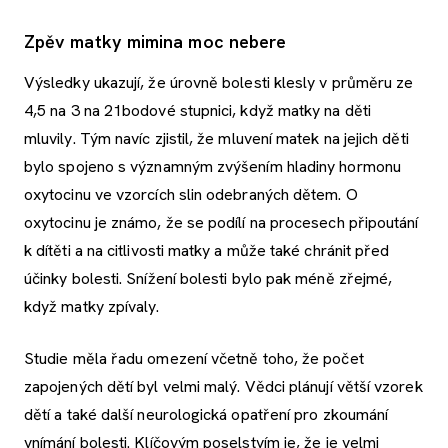
Zpěv matky mimina moc nebere
Výsledky ukazují, že úrovně bolesti klesly v průměru ze
4,5 na 3 na 21bodové stupnici, když matky na děti
mluvily. Tým navíc zjistil, že mluvení matek na jejich děti
bylo spojeno s významným zvýšením hladiny hormonu
oxytocinu ve vzorcích slin odebraných dětem. O
oxytocinu je známo, že se podílí na procesech připoutání
k dítěti a na citlivosti matky a může také chránit před
účinky bolesti. Snížení bolesti bylo pak méně zřejmé,
když matky zpívaly.
Studie měla řadu omezení včetně toho, že počet
zapojených dětí byl velmi malý. Vědci plánují větší vzorek
dětí a také další neurologická opatření pro zkoumání
vnímání bolesti. Klíčovým poselstvím je, že je velmi