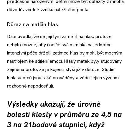
předčasně narozenými dětmi může být důležitý z mnoha
důvodů, včetně vzniku náležitého pouta.
Důraz na matčin hlas
Dále uvedla, že se její tým zaměřil na hlas, protože
nebylo možné, aby rodiče svá miminka na jednotce
intenzivní péče drželi, zatímco hlas by mohl být mocným
nástrojem ke sdílení emocí. Hlasy matek byly studovány
zejména proto, že je kojenci slyší již v děloze. Studie
k hlasu otců jsou také prováděny a vědci jejich význam
rozhodně nepodceňují.
Výsledky ukazují, že úrovně
bolesti klesly v průměru ze 4,5 na
3 na 21bodové stupnici, když