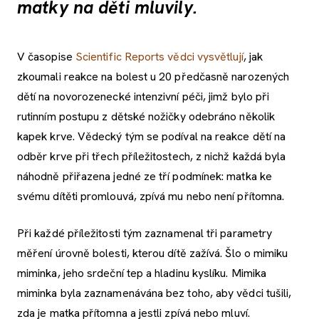
matky na děti mluvily.
V časopise
Scientific Reports vědci vysvětlují
, jak
zkoumali reakce na bolest u 20 předčasně narozených
dětí na novorozenecké intenzivní péči, jimž bylo při
rutinním postupu z dětské nožičky odebráno několik
kapek krve. Vědecký tým se podíval na reakce dětí na
odběr krve při třech příležitostech, z nichž každá byla
náhodně přiřazena jedné ze tří podmínek: matka ke
svému dítěti promlouvá, zpívá mu nebo není přítomna.
Při každé příležitosti tým zaznamenal tři parametry
měření úrovně bolesti, kterou dítě zažívá. Šlo o mimiku
miminka, jeho srdeční tep a hladinu kyslíku. Mimika
miminka byla zaznamenávána bez toho, aby vědci tušili,
zda je matka přítomna a jestli zpívá nebo mluví.