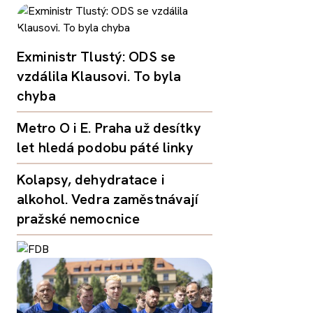
Exministr Tlustý: ODS se
vzdálila Klausovi. To byla
chyba
Metro O i E. Praha už desítky
let hledá podobu páté linky
Kolapsy, dehydratace i
alkohol. Vedra zaměstnávají
pražské nemocnice