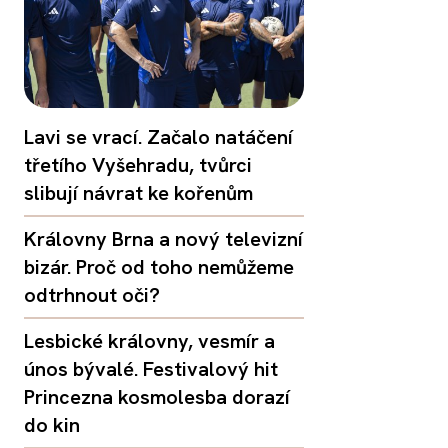
Lavi se vrací. Začalo natáčení
třetího Vyšehradu, tvůrci
slibují návrat ke kořenům
Královny Brna a nový televizní
bizár. Proč od toho nemůžeme
odtrhnout oči?
Lesbické královny, vesmír a
únos bývalé. Festivalový hit
Princezna kosmolesba dorazí
do kin