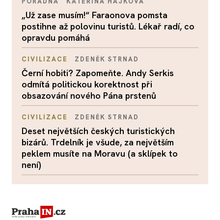
PORADNA
KATEŘINA HÁJKOVÁ
„Už zase musím!“ Faraonova pomsta
postihne až polovinu turistů. Lékař radí, co
opravdu pomáhá
CIVILIZACE
ZDENĚK STRNAD
Černí hobiti? Zapomeňte. Andy Serkis
odmítá politickou korektnost při
obsazování nového Pána prstenů
CIVILIZACE
ZDENĚK STRNAD
Deset největších českých turistických
bizárů. Trdelník je všude, za největším
peklem musíte na Moravu (a sklípek to
není)