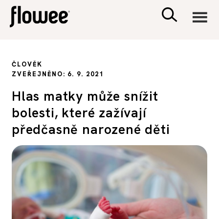
CIVILIZACE
ČLOVĚK
ZVEŘEJNĚNO: 6. 9. 2021
ZDRAVÍ
Hlas matky může snížit
bolesti, které zažívají
PSYCHOLOGIE
předčasně narozené děti
RODINA A DĚTI
SEX A VZTAHY
PORADNA