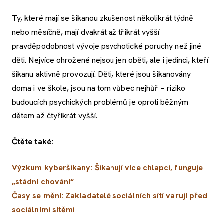
Ty, které mají se šikanou zkušenost několikrát týdně
nebo měsíčně, mají dvakrát až třikrát vyšší
pravděpodobnost vývoje psychotické poruchy než jiné
děti. Nejvíce ohrožené nejsou jen oběti, ale i jedinci, kteří
šikanu aktivně provozují. Děti, které jsou šikanovány
doma i ve škole, jsou na tom vůbec nejhůř – riziko
budoucích psychických problémů je oproti běžným
dětem až čtyřikrát vyšší.
Čtěte také:
Výzkum kyberšikany: Šikanují více chlapci, funguje
„stádní chování“
Časy se mění: Zakladatelé sociálních sítí varují před
sociálními sítěmi