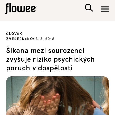
CIVILIZACE
ČLOVĚK
ZVEŘEJNĚNO: 3. 3. 2018
ZDRAVÍ
Šikana mezi sourozenci
zvyšuje riziko psychických
PSYCHOLOGIE
poruch v dospělosti
RODINA A DĚTI
SEX A VZTAHY
PORADNA