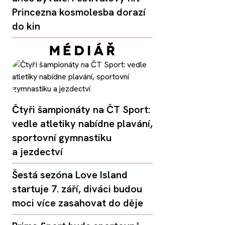
Princezna kosmolesba dorazí
do kin
Čtyři šampionáty na ČT Sport:
vedle atletiky nabídne plavání,
sportovní gymnastiku
a jezdectví
Šestá sezóna Love Island
startuje 7. září, diváci budou
moci více zasahovat do děje