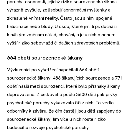
porucha osobnosti, jejichž riziko sourozenecká šikana
výrazně zvyšuje, způsobují abnormální myšlenky a
zkreslené vnímání reality. Často jsou s nimi spojené
halucinace nebo bludy. U osob, které jimi trpí, dochází
k náhlým změnám nálad, chování, a je u nich mnohem
vyšší riziko sebevražd či dalších zdravotních problémů.
664 obětí sourozenecké šikany
Výzkumníci po vyšetření napočítali 664 obětí
sourozenecké šikany, 486 šikanujících sourozence a 771
obětí násilí mezi sourozenci, které bylo příznaky šikany
doprovázeno. Z celkového počtu 3600 dětí pak prvky
psychotické poruchy vykazovalo 55 z nich. To vedlo
odborníky k závěru, že čím častěji jsou děti zapojeny do
sourozenecké šikany, tím více u nich roste riziko
budoucího rozvoje psychotické poruchy.