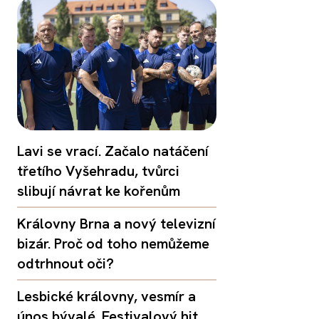
Lavi se vrací. Začalo natáčení
třetího Vyšehradu, tvůrci
slibují návrat ke kořenům
Královny Brna a nový televizní
bizár. Proč od toho nemůžeme
odtrhnout oči?
Lesbické královny, vesmír a
únos bývalé. Festivalový hit