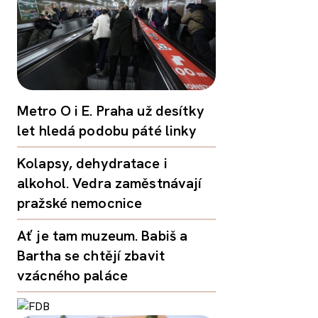
Metro O i E. Praha už desítky
let hledá podobu páté linky
Kolapsy, dehydratace i
alkohol. Vedra zaměstnávají
pražské nemocnice
Ať je tam muzeum. Babiš a
Bartha se chtějí zbavit
vzácného paláce