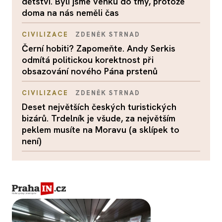
dětství. Byli jsme venku do tmy, protože
doma na nás neměli čas
CIVILIZACE
ZDENĚK STRNAD
Černí hobiti? Zapomeňte. Andy Serkis
odmítá politickou korektnost při
obsazování nového Pána prstenů
CIVILIZACE
ZDENĚK STRNAD
Deset největších českých turistických
bizárů. Trdelník je všude, za největším
peklem musíte na Moravu (a sklípek to
není)