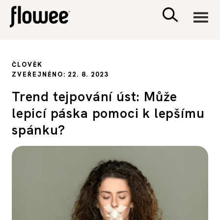
CIVILIZACE
ČLOVĚK
ZVEŘEJNĚNO: 22. 8. 2023
ZDRAVÍ
Trend tejpování úst: Může
lepicí páska pomoci k lepšímu
PSYCHOLOGIE
spánku?
RODINA A DĚTI
SEX A VZTAHY
PORADNA