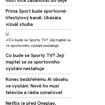
moci více zasahovat do děje
Prima Sport bude sportovně-
lifestylový kanál. Ukázala
vizuál studia
Co bude se Sporty TV? Její
majitel se ze sportovního
vysílání nestahuje
Konec bezbřehému AI obsahu
ve vysílání. Nově ho musí
televize a rádia označovat
Netflix je před Oneplay,