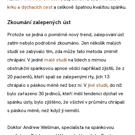
krku a dýchacích cest
a celkově špatnou kvalitou spánku.
Zkoumání zalepených úst
Protože se jedná o poměrně nový trend, zalepování úst
zatím nebylo podrobně zkoumáno. Jen několik malých
studií se zabývalo tím, zda může tato metoda zmírnit
chrápání. V jedné
malé studii
na lidech s mírnou
obstrukční spánkovou apnoe vědci například zjistili, že z
20 pacientů, kteří spali se zalepenými rty, jich 13
chrápalo s páskou méně než bez ní. V
jiné studii
, do níž
bylo zařazeno 30 jedinců, kteří měli tendenci dýchat ve
spánku ústy, bylo zjištěno, že všichni v průměru chrápali
s páskou méně, než když ji neměli.
Doktor Andrew Wellman, specialista na spánkovou