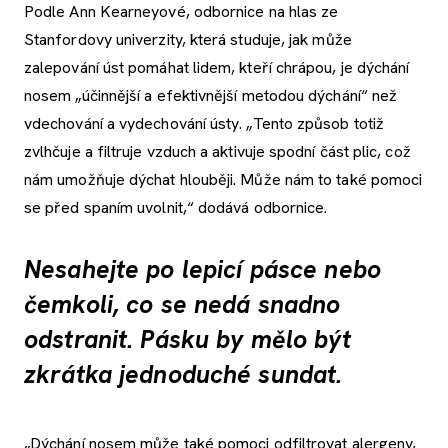
Podle Ann Kearneyové, odbornice na hlas ze
Stanfordovy univerzity, která studuje, jak může
zalepování úst pomáhat lidem, kteří chrápou, je dýchání
nosem „účinnější a efektivnější metodou dýchání“ než
vdechování a vydechování ústy. „Tento způsob totiž
zvlhčuje a filtruje vzduch a aktivuje spodní část plic, což
nám umožňuje dýchat hlouběji. Může nám to také pomoci
se před spaním uvolnit,“ dodává odbornice.
Nesahejte po lepicí pásce nebo
čemkoli, co se nedá snadno
odstranit. Pásku by mělo být
zkrátka jednoduché sundat.
„Dýchání nosem může také pomoci odfiltrovat alergeny,