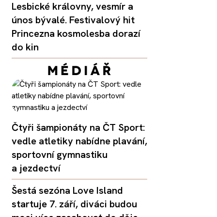
Lesbické královny, vesmír a
únos bývalé. Festivalový hit
Princezna kosmolesba dorazí
do kin
Čtyři šampionáty na ČT Sport:
vedle atletiky nabídne plavání,
sportovní gymnastiku
a jezdectví
Šestá sezóna Love Island
startuje 7. září, diváci budou