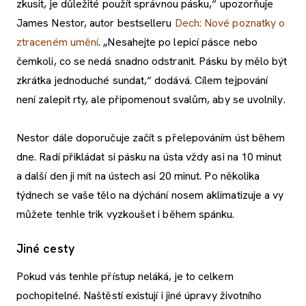
zkusit, je důležité použít správnou pásku,“ upozorňuje
James Nestor, autor bestselleru
Dech: Nové poznatky o
ztraceném umění
. „Nesahejte po lepicí pásce nebo
čemkoli, co se nedá snadno odstranit. Pásku by mělo být
zkrátka jednoduché sundat,“ dodává. Cílem tejpování
není zalepit rty, ale připomenout svalům, aby se uvolnily.
Nestor dále doporučuje začít s přelepováním úst během
dne. Radí přikládat si pásku na ústa vždy asi na 10 minut
a další den ji mít na ústech asi 20 minut. Po několika
týdnech se vaše tělo na dýchání nosem aklimatizuje a vy
můžete tenhle trik vyzkoušet i během spánku.
Jiné cesty
Pokud vás tenhle přístup neláká, je to celkem
pochopitelné. Naštěstí existují i jiné úpravy životního