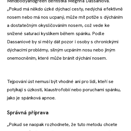
Mindbodyandgreen dentistka Meghna Dassaniová.
„Pokud má někdo úzké dýchací cesty, nedýchá efektivně
nosem nebo má nos ucpaný, může mít potíže s dýcháním
a dostatečným okysličováním nosem, což vede ke
snížené saturaci kyslíkem během spánku. Podle
Dassaniové by si měly dát pozor i osoby s chronickými
dýchacími problémy, silným ucpáním nosu nebo jiným
onemocněním, které může bránit dýchání nosem.
Tejpování úst nemusí být vhodné ani pro lidi, kteří se
potýkají s úzkostí, klaustrofobií nebo poruchami spánku,
jako je spánková apnoe.
Správná příprava
„Pokud se naopak rozhodnete, že tuto metodu chcete