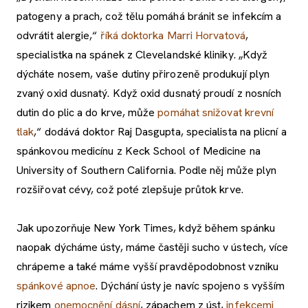
patogeny a prach, což tělu pomáhá bránit se infekcím a
odvrátit alergie,“
říká doktorka Marri Horvatová
,
specialistka na spánek z Clevelandské kliniky. „Když
dýcháte nosem, vaše dutiny přirozeně produkují plyn
zvaný oxid dusnatý. Když oxid dusnatý proudí z nosních
dutin do plic a do krve, může
pomáhat snižovat krevní
tlak
,“ dodává doktor Raj Dasgupta, specialista na plicní a
spánkovou medicínu z Keck School of Medicine na
University of Southern California. Podle něj může plyn
rozšiřovat cévy, což poté zlepšuje průtok krve.
Jak upozorňuje New York Times, když během spánku
naopak dýcháme ústy, máme častěji sucho v ústech, více
chrápeme a také máme vyšší pravděpodobnost vzniku
spánkové apnoe
. Dýchání ústy je navíc spojeno s vyšším
rizikem
onemocnění dásní
, zápachem z úst,
infekcemi