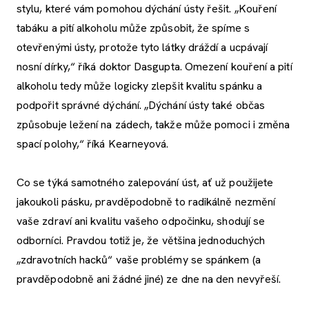
stylu, které vám pomohou dýchání ústy řešit. „Kouření
tabáku a pití alkoholu může způsobit, že spíme s
otevřenými ústy, protože tyto látky dráždí a ucpávají
nosní dírky,“ říká doktor Dasgupta. Omezení kouření a pití
alkoholu tedy může logicky zlepšit kvalitu spánku a
podpořit správné dýchání. „Dýchání ústy také občas
způsobuje ležení na zádech, takže může pomoci i změna
spací polohy,“ říká Kearneyová.
Co se týká samotného zalepování úst, ať už použijete
jakoukoli pásku, pravděpodobně to radikálně nezmění
vaše zdraví ani kvalitu vašeho odpočinku, shodují se
odborníci. Pravdou totiž je, že většina jednoduchých
„zdravotních hacků“ vaše problémy se spánkem (a
pravděpodobně ani žádné jiné) ze dne na den nevyřeší.