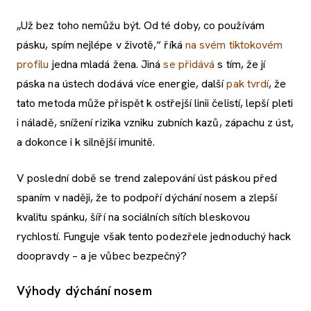
„Už bez toho nemůžu být. Od té doby, co používám
pásku, spím nejlépe v životě,“ říká
na svém tiktokovém
profilu
jedna mladá žena. Jiná
se přidává
s tím, že jí
páska na ústech dodává více energie, další
pak tvrdí
, že
tato metoda může přispět k ostřejší linii čelistí, lepší pleti
i náladě, snížení rizika vzniku zubních kazů, zápachu z úst,
a dokonce i k silnější imunitě.
V poslední době se trend zalepování úst páskou před
spaním v naději, že to podpoří dýchání nosem a zlepší
kvalitu spánku, šíří na sociálních sítích bleskovou
rychlostí. Funguje však tento podezřele jednoduchý hack
doopravdy – a je vůbec bezpečný?
Výhody dýchání nosem