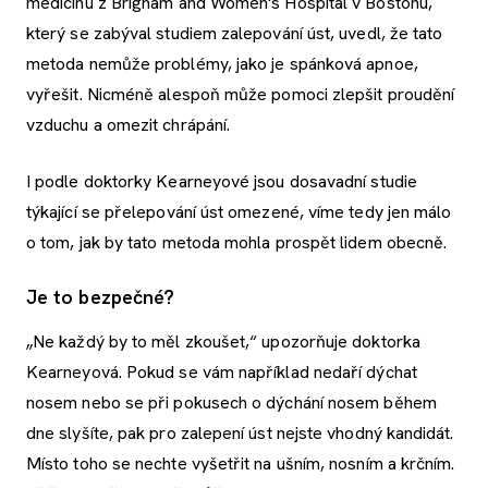
medicínu z Brigham and Women's Hospital v Bostonu,
který se zabýval studiem zalepování úst, uvedl, že tato
metoda nemůže problémy, jako je spánková apnoe,
vyřešit. Nicméně alespoň může pomoci zlepšit proudění
vzduchu a omezit chrápání.
I podle doktorky Kearneyové jsou dosavadní studie
týkající se přelepování úst omezené, víme tedy jen málo
o tom, jak by tato metoda mohla prospět lidem obecně.
Je to bezpečné?
„Ne každý by to měl zkoušet,“ upozorňuje doktorka
Kearneyová. Pokud se vám například nedaří dýchat
nosem nebo se při pokusech o dýchání nosem během
dne slyšíte, pak pro zalepení úst nejste vhodný kandidát.
Místo toho se nechte vyšetřit na ušním, nosním a krčním.