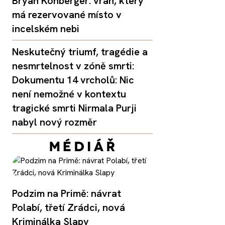
Bryan Kohberger: vrah, který
má rezervované místo v
incelském nebi
Neskutečný triumf, tragédie a
nesmrtelnost v zóně smrti:
Dokumentu 14 vrcholů: Nic
není nemožné v kontextu
tragické smrti Nirmala Purji
nabyl nový rozměr
Podzim na Primě: návrat
Polabí, třetí Zrádci, nová
Kriminálka Slapy