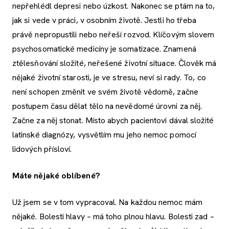
nepřehlédl depresi nebo úzkost. Nakonec se ptám na to,
jak si vede v práci, v osobním životě. Jestli ho třeba
právě nepropustili nebo neřeší rozvod. Klíčovým slovem
psychosomatické medicíny je somatizace. Znamená
ztělesňování složité, neřešené životní situace. Člověk má
nějaké životní starosti, je ve stresu, neví si rady. To, co
není schopen změnit ve svém životě vědomě, začne
postupem času dělat tělo na nevědomé úrovni za něj.
Začne za něj stonat. Místo abych pacientovi dával složité
latinské diagnózy, vysvětlím mu jeho nemoc pomocí
lidových přísloví.
Máte nějaké oblíbené?
Už jsem se v tom vypracoval. Na každou nemoc mám
nějaké. Bolesti hlavy – má toho plnou hlavu. Bolesti zad –