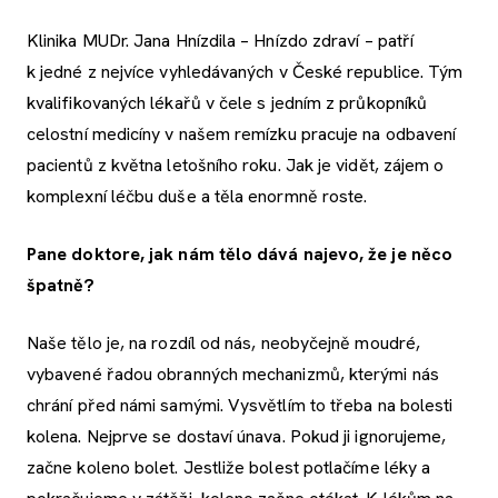
Klinika MUDr. Jana Hnízdila – Hnízdo zdraví – patří
k jedné z nejvíce vyhledávaných v České republice. Tým
kvalifikovaných lékařů v čele s jedním z průkopníků
celostní medicíny v našem remízku pracuje na odbavení
pacientů z května letošního roku. Jak je vidět, zájem o
komplexní léčbu duše a těla enormně roste.
Pane doktore, jak nám tělo dává najevo, že je něco
špatně?
Naše tělo je, na rozdíl od nás, neobyčejně moudré,
vybavené řadou obranných mechanizmů, kterými nás
chrání před námi samými. Vysvětlím to třeba na bolesti
kolena. Nejprve se dostaví únava. Pokud ji ignorujeme,
začne koleno bolet. Jestliže bolest potlačíme léky a