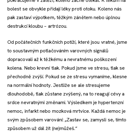
pokračujeme v zátěži, koleno začne otékat. K lékům na
bolest se obvykle přidají léky proti otoku. Koleno nás
pak zastaví výpotkem, těžkým zánětem nebo úplnou
destrukcí kloubu – artrózou.
Od počátečních funkčních potíží, které jsou vratné, jsme
to soustavným potlačováním varovných signálů
dopracovali až k těžkému a nevratnému poškození
kolena. Nebo krevní tlak. Pokud jsme ve stresu, tlak se
přechodně zvýší. Pokud se ze stresu vymaníme, klesne
na normální hodnoty. Jestliže se ale stresujeme
dlouhodobě, tlak zůstane zvýšený, na to reagují cévy a
srdce nevratnými změnami. Výsledkem je hypertenzní
nemoc, infarkt nebo mozková mrtvice. Každá nemoc je
svým způsobem varování: „Zastav se, zamysli se, tímto
způsobem už dál žít (ne)můžeš.“