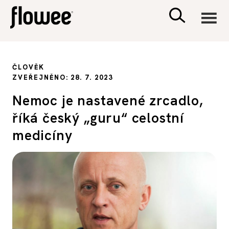
CIVILIZACE
ČLOVĚK
ZVEŘEJNĚNO: 28. 7. 2023
ZDRAVÍ
Nemoc je nastavené zrcadlo,
říká český „guru“ celostní
PSYCHOLOGIE
medicíny
RODINA A DĚTI
SEX A VZTAHY
PORADNA