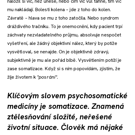
naložil si víc, než unese, nebo čím víc vůl táhne, tím víc
mu nakládají. Bolesti kolena – jde z toho do kolen.
Závratě – hlava se mu z toho zatočila. Nebo syndrom
dráždivého tračníku. To je onemocnění, kdy pacient trpí
záchvaty nezvladatelného průjmu, absolvuje nespočet
vyšetření, ale žádný objektivní nález, který by potíže
vysvětloval, se nenajde. On je objektivně zdravý,
subjektivně je mu ale pořád blbě. Vysvětlením potíží je
zase somatizace. Když si s ním popovídám, zjistím, že
žije životem k
"posrání".
Klíčovým slovem psychosomatické
medicíny je somatizace. Znamená
ztělesňování složité, neřešené
životní situace. Člověk má nějaké