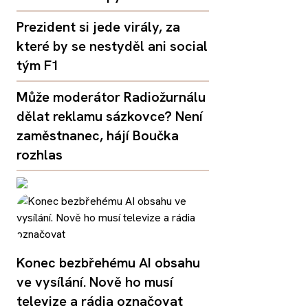
Prezident si jede virály, za
které by se nestyděl ani social
tým F1
Může moderátor Radiožurnálu
dělat reklamu sázkovce? Není
zaměstnanec, hájí Boučka
rozhlas
Konec bezbřehému AI obsahu
ve vysílání. Nově ho musí
televize a rádia označovat