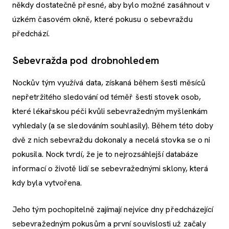
někdy dostatečně přesné, aby bylo možné zasáhnout v
úzkém časovém okně, které pokusu o sebevraždu
předchází.
Sebevražda pod drobnohledem
Nockův tým využívá data, získaná během šesti měsíců
nepřetržitého sledování od téměř šesti stovek osob,
které lékařskou péči kvůli sebevražedným myšlenkám
vyhledaly (a se sledováním souhlasily). Během této doby
dvě z nich sebevraždu dokonaly a necelá stovka se o ni
pokusila. Nock tvrdí, že je to nejrozsáhlejší databáze
informací o životě lidí se sebevražednými sklony, která
kdy byla vytvořena.
Jeho tým pochopitelně zajímají nejvíce dny předcházející
sebevražedným pokusům a první souvislosti už začaly