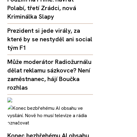
Polabí, třetí Zrádci, nová
Kriminálka Slapy
Prezident si jede virály, za
které by se nestyděl ani social
tým F1
Může moderátor Radiožurnálu
dělat reklamu sázkovce? Není
zaměstnanec, hájí Boučka
rozhlas
Konec bezbřehému AI obsahu