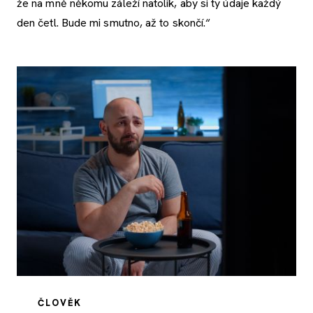
že na mně někomu záleží natolik, aby si ty údaje každý
den četl. Bude mi smutno, až to skončí.“
ČLOVĚK