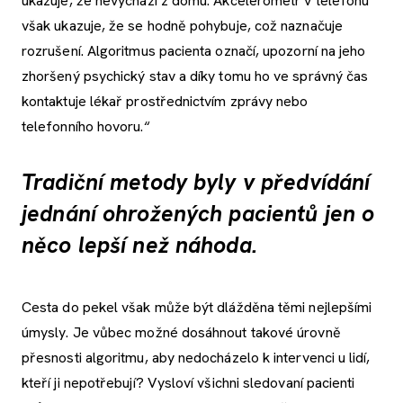
ukazuje, že nevychází z domu. Akcelerometr v telefonu
však ukazuje, že se hodně pohybuje, což naznačuje
rozrušení. Algoritmus pacienta označí, upozorní na jeho
zhoršený psychický stav a díky tomu ho ve správný čas
kontaktuje lékař prostřednictvím zprávy nebo
telefonního hovoru.“
Tradiční metody byly v předvídání
jednání ohrožených pacientů jen o
něco lepší než náhoda.
Cesta do pekel však může být dlážděna těmi nejlepšími
úmysly. Je vůbec možné dosáhnout takové úrovně
přesnosti algoritmu, aby nedocházelo k intervenci u lidí,
kteří ji nepotřebují? Vysloví všichni sledovaní pacienti