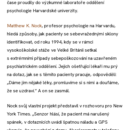
čase proudily do výzkumné laboratoře oddělení
psychologie Harvardské univerzity.
Matthew K. Nock
, profesor psychologie na Harvardu,
hledá způsoby, jak pacienty se sebevražednými sklony
identifikovat, od roku 1994, kdy se v rámci
vysokoškolské stáže ve Velké Británii setkal
s extrémními případy sebepoškozování na uzavřeném
psychiatrickém oddělení. Jejich ošetřující lékaři mu prý
na dotaz, jak se s těmito pacienty pracuje, odpověděli:
„Dáme jim nějaké léky, promluvíme si s nimi a doufáme,
že se uzdraví.“ A on se zasmál.
Nock svůj vlastní projekt představil v rozhovoru pro New
York Times. „Senzor hlásí, že pacient má narušený
spánek, v dotaznících uvádí špatnou náladu a GPS