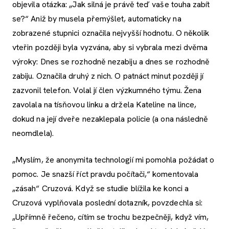
objevila otázka: „Jak silná je právě teď vaše touha zabít
se?“ Aniž by musela přemýšlet, automaticky na
zobrazené stupnici označila nejvyšší hodnotu. O několik
vteřin později byla vyzvána, aby si vybrala mezi dvěma
výroky: Dnes se rozhodně nezabiju a dnes se rozhodně
zabiju. Označila druhý z nich. O patnáct minut později jí
zazvonil telefon. Volal jí člen výzkumného týmu. Žena
zavolala na tísňovou linku a držela Kateline na lince,
dokud na její dveře nezaklepala policie (a ona následně
neomdlela).
„Myslím, že anonymita technologií mi pomohla požádat o
pomoc. Je snazší říct pravdu počítači,“ komentovala
„zásah“ Cruzová. Když se studie blížila ke konci a
Cruzová vyplňovala poslední dotazník, povzdechla si:
„Upřímně řečeno, cítím se trochu bezpečněji, když vím,