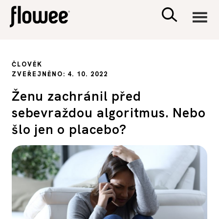
CIVILIZACE
ČLOVĚK
ZVEŘEJNĚNO: 4. 10. 2022
ZDRAVÍ
Ženu zachránil před
sebevraždou algoritmus. Nebo
PSYCHOLOGIE
šlo jen o placebo?
RODINA A DĚTI
SEX A VZTAHY
PORADNA