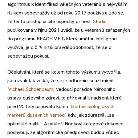
algoritmus k identifikaci válečných veteránů s nejvyšším
rizikem sebevraždy už od roku 2017 používá a zdá se,
že tento přístup určité úspěchy přinesl.
Studie
publikovaná v říjnu 2021 uvádí, že u veteránů zařazených
do programu REACH VET, který umělou inteligenci
využívá, je o 5 % nižší pravděpodobnost, že se o
sebevraždu pokusí.
Očekávání, která se kolem tohoto výzkumu vytvořila,
jsou však tak velká, že se je odborníci snaží mírnit.
Michael Schoenbaum
, vedoucí poradce Národního
ústavu duševního zdraví, to přirovnal k nadšení, které
před 25 lety panovalo kolem
hledání biologických
markerů duševních nemocí
, kdy, jak zdůraznil, „se
optimisté mýlili“. A někteří Nockovi kolegové dokonce
pochybují, že algoritmické předpovědi budou vůbec