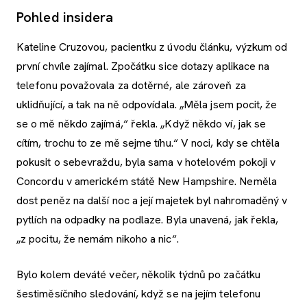
Pohled insidera
Kateline Cruzovou, pacientku z úvodu článku, výzkum od
první chvíle zajímal. Zpočátku sice dotazy aplikace na
telefonu považovala za dotěrné, ale zároveň za
uklidňující, a tak na ně odpovídala. „Měla jsem pocit, že
se o mě někdo zajímá,“ řekla. „Když někdo ví, jak se
cítím, trochu to ze mě sejme tíhu.“ V noci, kdy se chtěla
pokusit o sebevraždu, byla sama v hotelovém pokoji v
Concordu v americkém státě New Hampshire. Neměla
dost peněz na další noc a její majetek byl nahromaděný v
pytlích na odpadky na podlaze. Byla unavená, jak řekla,
„z pocitu, že nemám nikoho a nic“.
Bylo kolem deváté večer, několik týdnů po začátku
šestiměsíčního sledování, když se na jejím telefonu