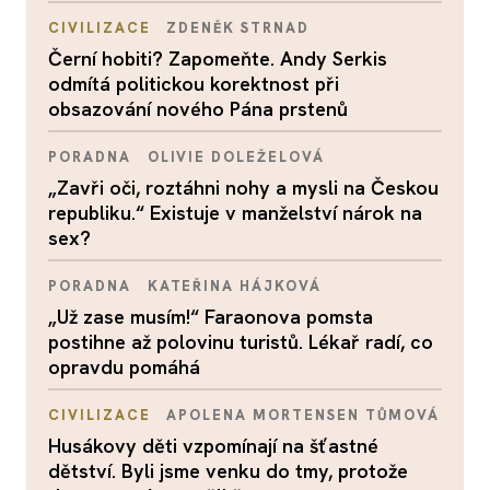
CIVILIZACE
ZDENĚK STRNAD
Černí hobiti? Zapomeňte. Andy Serkis
odmítá politickou korektnost při
obsazování nového Pána prstenů
PORADNA
OLIVIE DOLEŽELOVÁ
„Zavři oči, roztáhni nohy a mysli na Českou
republiku.“ Existuje v manželství nárok na
sex?
PORADNA
KATEŘINA HÁJKOVÁ
„Už zase musím!“ Faraonova pomsta
postihne až polovinu turistů. Lékař radí, co
opravdu pomáhá
CIVILIZACE
APOLENA MORTENSEN TŮMOVÁ
Husákovy děti vzpomínají na šťastné
dětství. Byli jsme venku do tmy, protože