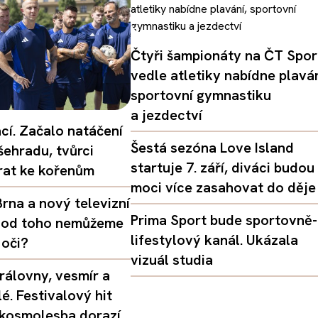
Čtyři šampionáty na ČT Spor
vedle atletiky nabídne plaván
sportovní gymnastiku
a jezdectví
ací. Začalo natáčení
Šestá sezóna Love Island
šehradu, tvůrci
startuje 7. září, diváci budou
vrat ke kořenům
moci více zasahovat do děje
rna a nový televizní
Prima Sport bude sportovně-
oč od toho nemůžeme
lifestylový kanál. Ukázala
 oči?
vizuál studia
rálovny, vesmír a
é. Festivalový hit
 kosmolesba dorazí