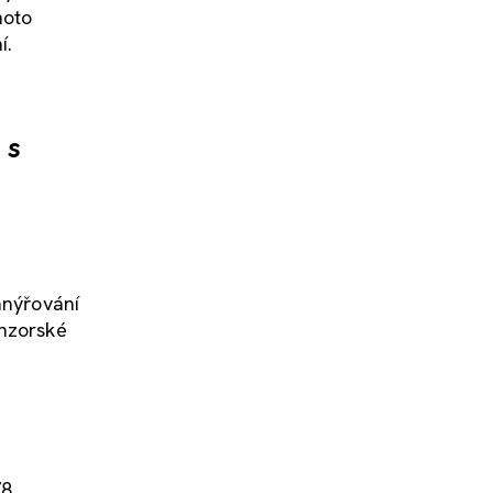
hoto
í.
 s
anýřování
onzorské
78