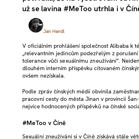
už se lavina #MeToo utrhla i v Čín
Jan Handl
V oficiálním prohlášení společnost Alibaba k 
„relevantním jedincům podezřelým z porušení
tolerance vůči sexuálnímu zneužívání“. Neiden
dlouhém interním příspěvku citovaném čínskými 
ovšem nezískala.
Podle zpráv čínských médií obvinila zaměstn
pracovní cesty do města Jinan v provincii Šan-
nejvíce hodnocených příspěvků na čínské sociál
#MeToo v Číně
Sexuální zneužívání si v Číně získává stále vě