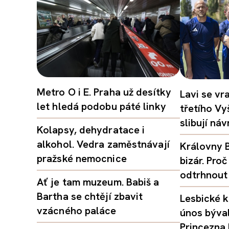
Metro O i E. Praha už desítky
Lavi se vr
let hledá podobu páté linky
třetího Vy
slibují ná
Kolapsy, dehydratace i
alkohol. Vedra zaměstnávají
Královny B
pražské nemocnice
bizár. Pr
odtrhnout
Ať je tam muzeum. Babiš a
Bartha se chtějí zbavit
Lesbické k
vzácného paláce
únos býval
Princezna