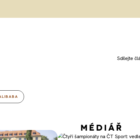
Sdílejte
čl
ALIBABA