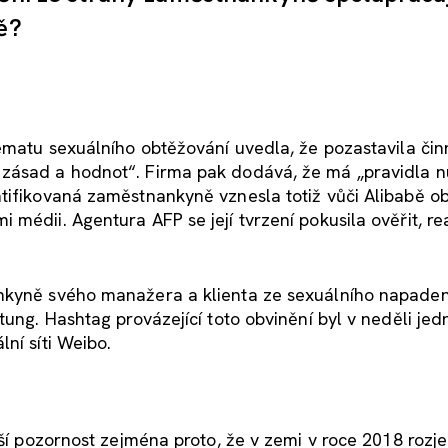
ě?
tématu sexuálního obtěžování uvedla, že pozastavila čin
 zásad a hodnot“. Firma pak dodává, že má „pravidla n
tifikovaná zaměstnankyně vznesla totiž vůči Alibabě ob
médii. Agentura AFP se její tvrzení pokusila ověřit, re
ankyně svého manažera a klienta ze sexuálního napade
tung. Hashtag provázející toto obvinění byl v neděli jed
ní síti Weibo.
tší pozornost zejména proto, že v zemi v roce 2018 rozje