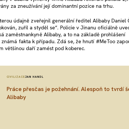
vány za zneužívání její dominantní pozice na trhu.
kterou údajně zveřejnil generální ředitel Alibaby Daniel
ován, zuřil a styděl se“. Policie v Jinanu oficiálně uve
týká zaměstnankyně Alibaby, a to na základě prohlášení
 známá fakta k případu. Zdá se, že hnutí #MeToo zapou
ím většinou daří zamést pod koberec.
CIVILIZACE
JAN HANDL
Práce přesčas je požehnání. Alespoň to tvrdí š
Alibaby