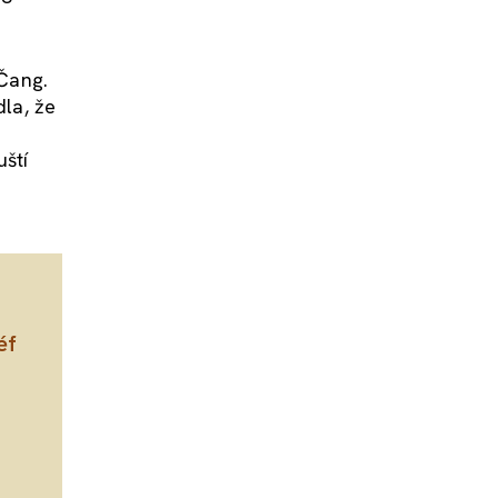
 Čang.
dla, že
ští
éf