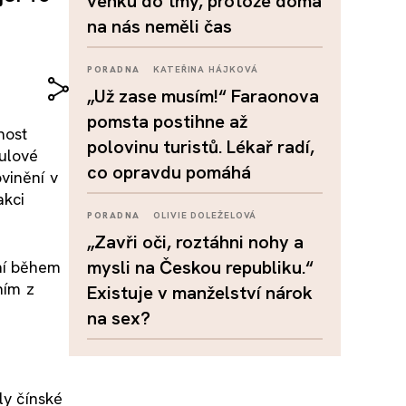
venku do tmy, protože doma
na nás neměli čas
PORADNA
KATEŘINA HÁJKOVÁ
„Už zase musím!“ Faraonova
pomsta postihne až
nost
polovinu turistů. Lékař radí,
ulové
co opravdu pomáhá
vinění v
akci
PORADNA
OLIVIE DOLEŽELOVÁ
„Zavři oči, roztáhni nohy a
mysli na Českou republiku.“
ní během
ním z
Existuje v manželství nárok
na sex?
ly čínské