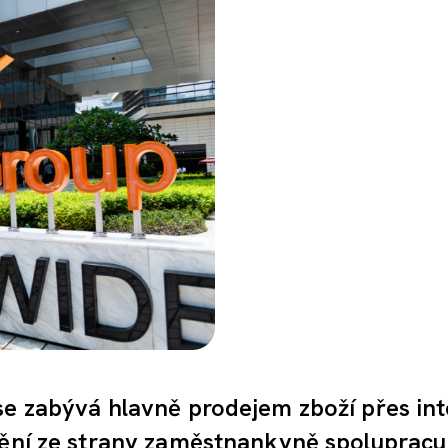
se zabývá hlavně prodejem zboží přes int
nění ze strany zaměstnankyně spolupracuj