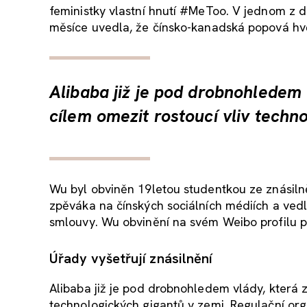
feministky vlastní hnutí #MeToo. V jednom z 
měsíce uvedla, že čínsko-kanadská popová hvě
Alibaba již je pod drobnohledem 
cílem omezit rostoucí vliv techn
Wu byl obviněn 19letou studentkou ze znásilněn
zpěváka na čínských sociálních médiích a vedl
smlouvy. Wu obvinění na svém Weibo profilu p
Úřady vyšetřují znásilnění
Alibaba již je pod drobnohledem vlády, která z
technologických gigantů v zemi. Regulační org