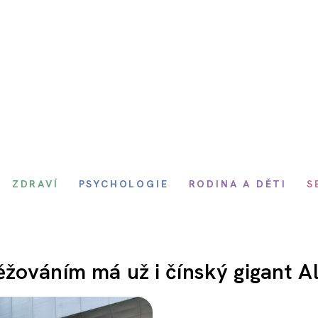
ZDRAVÍ
PSYCHOLOGIE
RODINA A DĚTI
S
žováním má už i čínský gigant A