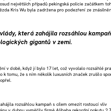
dosud největších případů pekingská policie začátkem to
zda Kris Wu byla zadržena pro podezření ze znásilněn
vlády, která zahájila rozsáhlou kampaň
ologických gigantů v zemi.
í v době, když jí bylo 17 let, což vyvolalo rozsáhlé pr
o k tomu, že s ním několik luxusních značek zrušilo sp
opřel.
ahájila rozsáhlou kampaň s cílem omezit rostoucí vliv
ány v dubnu vyměřily firmě Alibaba rekordní pokutu 2,