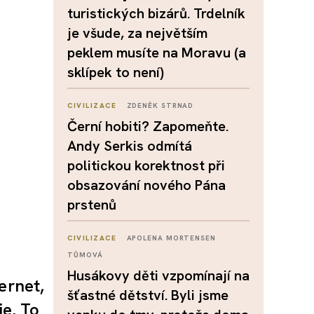
turistických bizárů. Trdelník
je všude, za největším
peklem musíte na Moravu (a
sklípek to není)
CIVILIZACE
ZDENĚK STRNAD
Černí hobiti? Zapomeňte.
Andy Serkis odmítá
politickou korektnost při
obsazování nového Pána
prstenů
CIVILIZACE
APOLENA MORTENSEN
TŮMOVÁ
Husákovy děti vzpomínají na
ernet,
šťastné dětství. Byli jsme
e. To