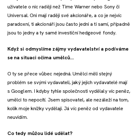
uživatele o nic raději než Time Warner nebo Sony či
Universal. Oni mají raději své akcionáře, a co je nejvíc
paradoxní, ti akcionáři jsou často jedni a ti samí, případně
jsou to jedny a ty samé investiční hedgeové fondy.
Když si odmyslíme zájmy vydavatelství a podíváme
se na situaci očima umělců…
O ty se přece vůbec nejedná. Umělci měli stejný
problém se svými vydavateli, jaký jejich vydavatelé mají
s Googlem. I kdyby tyhle společnosti vydělaly víc peněz,
umělci to nepocítí. Jsem spisovatel, ale nezáleží na tom,
kolik moje knížky vydělají. Já víc peněz od vydavatele
neuvidím.
Co tedy můžou lidé udělat?