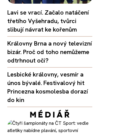
Lavi se vrací. Začalo natáčení
třetího Vyšehradu, tvůrci
slibují návrat ke kořenům
Královny Brna a nový televizní
bizár. Proč od toho nemůžeme
odtrhnout oči?
Lesbické královny, vesmír a
únos bývalé. Festivalový hit
Princezna kosmolesba dorazí
do kin