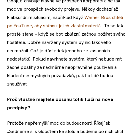
Google chybuje hlavně ve prospěch korporací a ne tak
moc ve prospěch svobody projevu. Někdy dochází až
k absurdním situacím, například když
Warner Bros chtěli
po YouTube, aby stáhnul jejich vlastní materiál
. To se tak
prostě stane – když se boti zblázní, začnou požírat svého
hostitele. Dobře navržený systém by nic takového
neumožnil. Což je důsledek jednoho ze zásadních
nedostatků. Pokud navrhnete systém, který nebude mít
žádné postihy za nadměrné neoprávněné používání a
kladení nesmyslných požadavků, pak ho lidé budou
zneužívat.
Proč vlastně majitelé obsahu tolik tlačí na nové
předpisy?
Protože nepřemýšlí moc do budoucnosti. Říkají si:
„Sedneme si s Googlem ke stolu a budeme po nich chtít