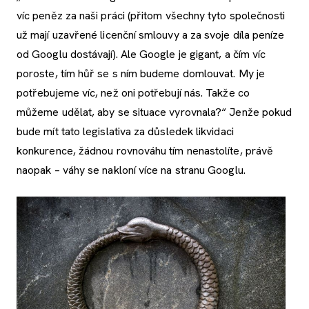
víc peněz za naši práci (přitom všechny tyto společnosti
už mají uzavřené licenční smlouvy a za svoje díla peníze
od Googlu dostávají). Ale Google je gigant, a čím víc
poroste, tím hůř se s ním budeme domlouvat. My je
potřebujeme víc, než oni potřebují nás. Takže co
můžeme udělat, aby se situace vyrovnala?“ Jenže pokud
bude mít tato legislativa za důsledek likvidaci
konkurence, žádnou rovnováhu tím nenastolíte, právě
naopak – váhy se nakloní více na stranu Googlu.