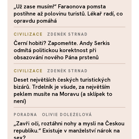
„Už zase musím!“ Faraonova pomsta
postihne až polovinu turistů. Lékař radí, co
opravdu pomáhá
CIVILIZACE
ZDENĚK STRNAD
Černí hobiti? Zapomeňte. Andy Serkis
odmítá politickou korektnost při
obsazování nového Pána prstenů
CIVILIZACE
ZDENĚK STRNAD
Deset největších českých turistických
bizárů. Trdelník je všude, za největším
peklem musíte na Moravu (a sklípek to
není)
PORADNA
OLIVIE DOLEŽELOVÁ
„Zavři oči, roztáhni nohy a mysli na Českou
republiku.“ Existuje v manželství nárok na
sex?