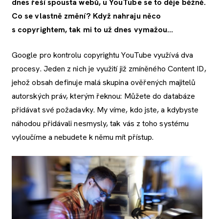
dnes řeší spousta webů, u YouTube se to děje běžně.
Co se vlastně změní? Když nahraju něco
s copyrightem, tak
mi to
už dnes vymažou...
Google pro kontrolu copyrightu YouTube využívá dva
procesy. Jeden z nich je využití již zmíněného Content ID,
jehož obsah definuje malá skupina ověřených majitelů
autorských práv, kterým řeknou: Můžete do databáze
přidávat své požadavky. My víme, kdo jste, a kdybyste
náhodou přidávali nesmysly, tak vás z toho systému
vyloučíme a nebudete k němu mít přístup.