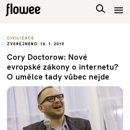
CIVILIZACE
CIVILIZACE
ZVEŘEJNĚNO: 16. 1. 2019
ZDRAVÍ
Cory Doctorow: Nové
evropské zákony o internetu?
PSYCHOLOGIE
O umělce tady vůbec nejde
RODINA A DĚTI
SEX A VZTAHY
PORADNA