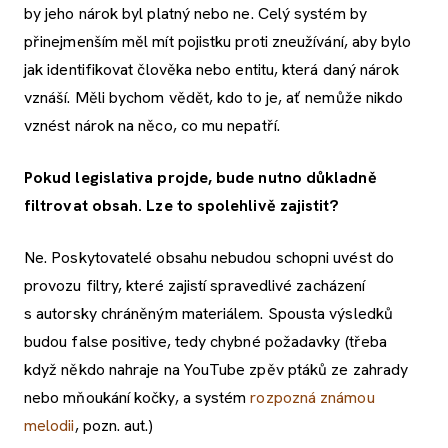
by jeho nárok byl platný nebo ne. Celý systém by
přinejmenším měl mít pojistku proti zneužívání, aby bylo
jak identifikovat člověka nebo entitu, která daný nárok
vznáší. Měli bychom vědět, kdo to je, ať nemůže nikdo
vznést nárok na něco, co mu nepatří.
Pokud legislativa projde, bude nutno důkladně
filtrovat obsah. Lze to spolehlivě zajistit?
Ne. Poskytovatelé obsahu nebudou schopni uvést do
provozu filtry, které zajistí spravedlivé zacházení
s autorsky chráněným materiálem. Spousta výsledků
budou false positive, tedy chybné požadavky (třeba
když někdo nahraje na YouTube zpěv ptáků ze zahrady
nebo mňoukání kočky, a systém
rozpozná známou
melodii
, pozn. aut.)