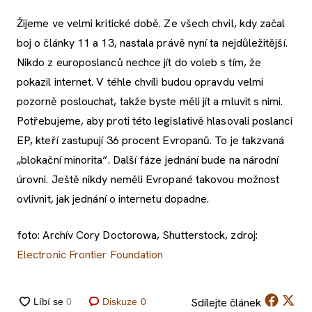
Žijeme ve velmi kritické době. Ze všech chvil, kdy začal
boj o články 11 a 13, nastala právě nyní ta nejdůležitější.
Nikdo z europoslanců nechce jít do voleb s tím, že
pokazil internet. V téhle chvíli budou opravdu velmi
pozorně poslouchat, takže byste měli jít a mluvit s nimi.
Potřebujeme, aby proti této legislativě hlasovali poslanci
EP, kteří zastupují 36 procent Evropanů. To je takzvaná
„blokační minorita“. Další fáze jednání bude na národní
úrovni. Ještě nikdy neměli Evropané takovou možnost
ovlivnit, jak jednání o internetu dopadne.
foto: Archív Cory Doctorowa, Shutterstock, zdroj:
Electronic Frontier Foundation
Sdílejte
článek
Diskuze
0