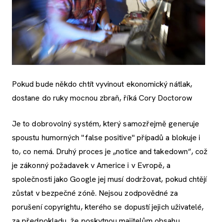
Pokud bude někdo chtít vyvinout ekonomický nátlak,
dostane do ruky mocnou zbraň, říká Cory Doctorow
Je to dobrovolný systém, který samozřejmě generuje
spoustu humorných "
false positive"
případů a blokuje i
to, co nemá. Druhý proces je „notice and takedown“, což
je zákonný požadavek v Americe i v Evropě, a
společnosti jako Google jej musí dodržovat, pokud chtějí
zůstat v bezpečné zóně. Nejsou zodpovědné za
porušení copyrightu, kterého se dopustí jejich uživatelé,
za předpokladu, že poskytnou majitelům obsahu