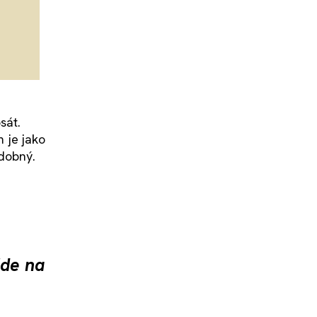
sát.
m je jako
odobný.
jde na