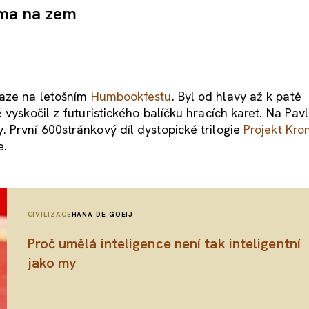
ma na zem
raze na letošním
Humbookfestu
. Byl od hlavy až k patě
 vyskočil z futuristického balíčku hracích karet. Na Pav
 První 600stránkový díl dystopické trilogie
Projekt Kro
e.
CIVILIZACE
HANA DE GOEIJ
Proč umělá inteligence není tak inteligentní
jako my