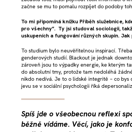
začne se mu to pomalu rozpíjet do podoby toho
To mi připomíná knížku Příběh služebnice, kd
pro všechny”. Ty jsi studoval sociologii, ta
uskupeních a fungování různých skupin. Jak 
To studium bylo neuvěřitelnou inspirací. Třeb
genderových studií. Blackout je jednak downto
zároveň jsou to výpadky energie, ke kterým t
do absolutní tmy, protože tam nedoléhá žádné s
nikdo nedívá. Je to o lidské integritě – co by
jevu se v sociální psychologii říká depersonali
Spíš jde o všeobecnou reflexi sp
běžně vídáme. Věcí, jako je konf