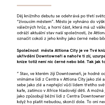
Děj knižního debutu se odehrává po třetí svět
“živoucím městem”. Město je vyhnáno do výšky
válečných hrůz, a horní část, která má už válku
odráží aktuální stav naší společnosti, že Attio
označit cokoli z jeho knihy jako černé nebo bí
Společnost města Attiona City je ve Tvé knize 
ukřivdění Downtowneři a nahoře ti zlí, uzurp
knize totiž není nic černé nebo bílé. Tak jak
” Stav, ve kterém žijí Downtowneři, je hodně o
vnímáme lidi z Centra v Attiona City jako zlé
sebe jako zlé a nepřející vůči lidem třetího s
kafe, zatímco v Africe hladovějí děti. A možná 
jako způsobují běžní lidi z Centra Downtownerů
když ho platit nebudou, skončí dole. To oni nec