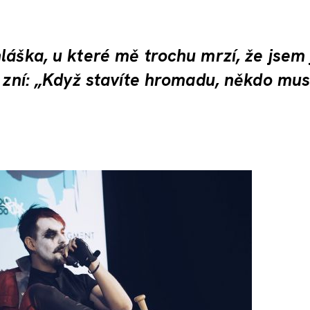
láška, u které mě trochu mrzí, že jsem 
a zní: „Když stavíte hromadu, někdo mus