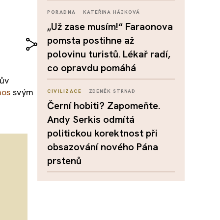
PORADNA
KATEŘINA HÁJKOVÁ
„Už zase musím!“ Faraonova
pomsta postihne až
polovinu turistů. Lékař radí,
co opravdu pomáhá
lův
nos
svým
CIVILIZACE
ZDENĚK STRNAD
Černí hobiti? Zapomeňte.
Andy Serkis odmítá
politickou korektnost při
obsazování nového Pána
prstenů