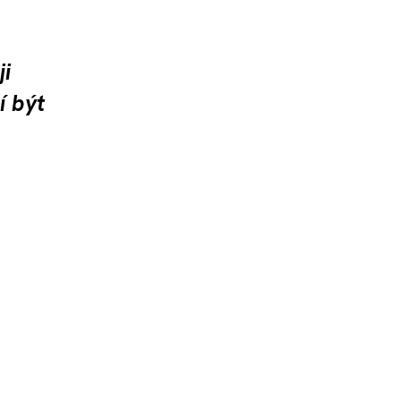
ji
í být