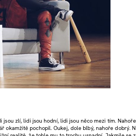
jsou zlí, lidi jsou hodní, lidi jsou něco mezi tím. Nahoře
nář okamžitě pochopil. Oukej, dole blbý, nahoře dobrý. 
ižní realitě, že tohle mu to trochu usnadní. Jakmile se z