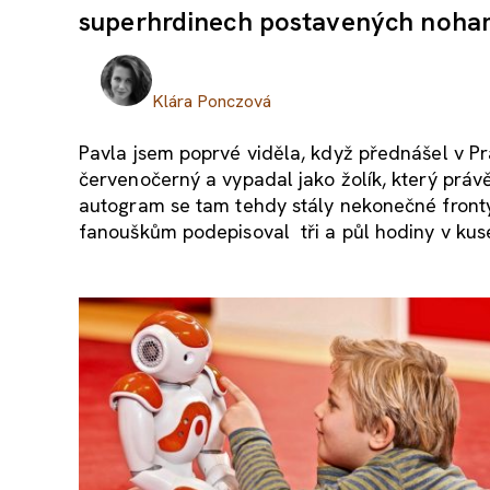
superhrdinech postavených noha
Klára Ponczová
Pavla jsem poprvé viděla, když přednášel v P
červenočerný a vypadal jako žolík, který právě
autogram se tam tehdy stály nekonečné fronty.
fanouškům podepisoval tři a půl hodiny v kus