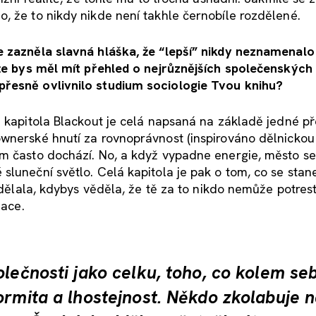
, že to nikdy nikde není takhle černobíle rozdělené.
e zazněla slavná hláška, že “lepší” nikdy neznamenalo 
kže bys měl mít přehled o nejrůznějších společenských
přesně ovlivnilo studium sociologie Tvou knihu?
a kapitola Blackout je celá napsaná na základě jedné p
wnerské hnutí za rovnoprávnost (inspirováno dělnickou 
am často dochází. No, a když vypadne energie, město se
luneční světlo. Celá kapitola je pak o tom, co se stan
s dělala, kdybys věděla, že tě za to nikdo nemůže potres
zace.
olečnosti jako celku, toho, co kolem se
ormita a lhostejnost. Někdo zkolabuje na