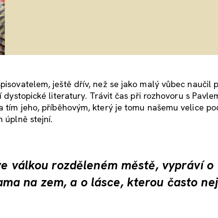
pisovatelem, ještě dřív, než se jako malý vůbec naučil p
í dystopické literatury. Trávit čas při rozhovoru s Pavle
 a tím jeho, příběhovým, který je tomu našemu velice p
 úplně stejní.
 ve válkou rozděleném městě, vypráví o
ma na zem, a o lásce, kterou často ne