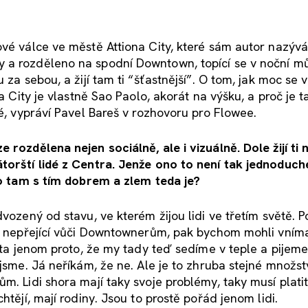
ové válce ve městě Attiona City, které sám autor nazývá
 a rozděleno na spodní Downtown, topící se v noční m
 za sebou, a žijí tam ti “šťastnější”. O tom, jak moc se v
na City je vlastně Sao Paolo, akorát na výšku, a proč je t
lé, vypráví Pavel Bareš v rozhovoru pro Flowee.
rozdělena nejen sociálně, ale i vizuálně. Dole žijí ti 
átorští lidé z Centra. Jenže ono to není tak jednoduch
 to tam s tím dobrem a zlem teda je?
dvozený od stavu, ve kterém žijou lidi ve třetím světě. 
 a nepřející vůči Downtownerům, pak bychom mohli vníma
věta jenom proto, že my tady teď sedíme v teple a pijem
jsme. Já neříkám, že ne. Ale je to zhruba stejné množstv
m. Lidi shora mají taky svoje problémy, taky musí plati
htějí, mají rodiny. Jsou to prostě pořád jenom lidi.