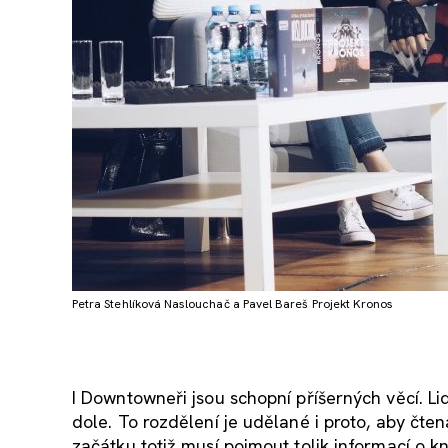
Petra Stehlíková Naslouchač a Pavel Bareš Projekt Kronos
I Downtowneři jsou schopní příšerných věcí. Lidi 
dole. To rozdělení je udělané i proto, aby čte
začátku totiž musí pojmout tolik informací o kn