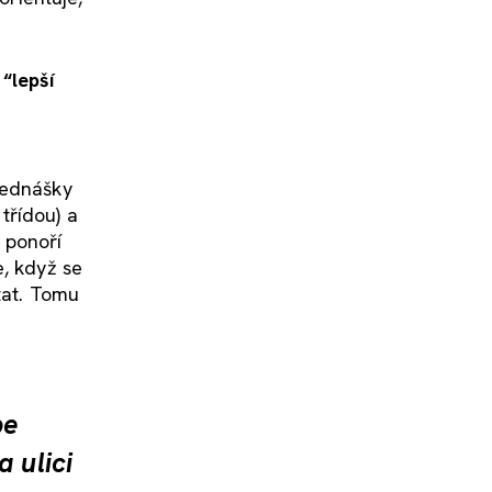
“lepší
řednášky
třídou) a
 ponoří
e, když se
tat. Tomu
be
 ulici