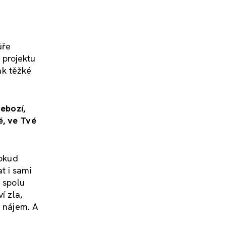
ůře
 projektu
ak těžké
nebozí,
é, ve Tvé
Pokud
t i sami
e spolu
í zla,
t nájem. A