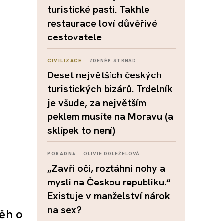
turistické pasti. Takhle
restaurace loví důvěřivé
cestovatele
CIVILIZACE
ZDENĚK STRNAD
Deset největších českých
turistických bizárů. Trdelník
je všude, za největším
peklem musíte na Moravu (a
sklípek to není)
PORADNA
OLIVIE DOLEŽELOVÁ
„Zavři oči, roztáhni nohy a
mysli na Českou republiku.“
Existuje v manželství nárok
na sex?
běh o