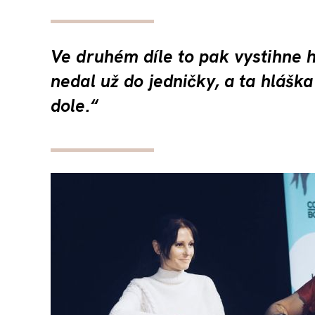
Ve druhém díle to pak vystihne h
nedal už do jedničky, a ta hlášk
dole.“